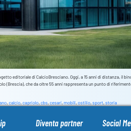
getto editoriale di CalcioBresciano. Oggi, a 15 anni di distanza, il bi
olo (Brescia), che da oltre 55 anni rappresenta un punto di riferime
iano
,
calcio
,
capriolo
,
cbs
,
cesari
,
mobili
,
ostilio
,
sport
,
storia
ip
Diventa partner
Social Me