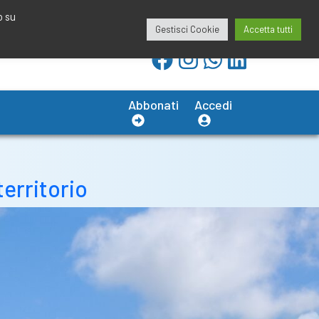
redazione@calciobresciano.it
349.1834075
o su
Gestisci Cookie
Accetta tutti
Abbonati
Accedi
territorio