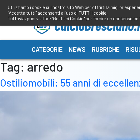
Salta
Utilizziamo i cookie sul nostro sito Web per offrirti la miglior esperi
al
"Accetta tutti" acconsenti all'uso di TUTTI i cookie.
contenuto
Tuttavia, puoi visitare "Gestisci Cookie" per fornire un consenso co
CATEGORIE
NEWS
RUBRICHE
RISU
Tag:
arredo
Ostiliomobili: 55 anni di eccellen