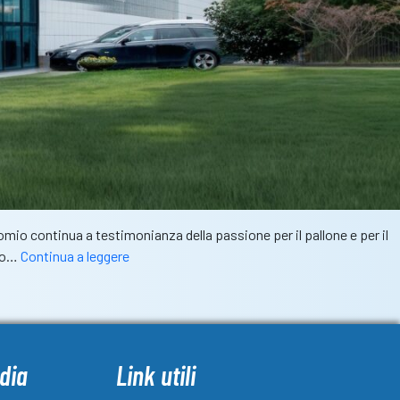
nomio continua a testimonianza della passione per il pallone e per il
Ostiliomobili:
nto…
Continua a leggere
55
anni
di
eccellenza,
innovazione
dia
Link utili
e