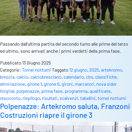
Passando dall’ultima partita del secondo turno alle prime del terzo
ed ultimo, sono arrivati anche i primi verdetti della prima fase.
Pubblicato
13 Giugno 2025
Categorie:
Tornei notturni
Taggato
12 giugno
,
2025
,
artekromo
,
brescia
,
calcio
,
calciobresciano
,
calendario
,
cbs
,
classifiche
,
eliminazione
,
girone 1
,
girone 6
,
gironi
,
marcatori
,
nova sider
forgital
,
polpenazze
,
prima fase
,
programma
,
qualificate
,
resoconto
,
riepilogo
,
risultati
,
scalvenzi
,
tabellini
,
tornei notturni
Polpenazze: Artekromo saluta, Franzoni
Costruzioni riapre il girone 3