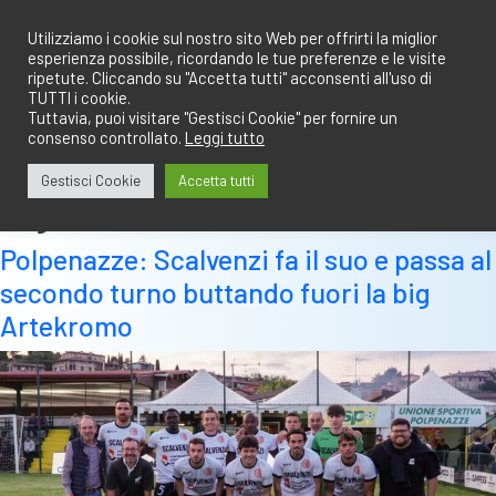
Salta
redazione@calciobresciano.it
349.1834075
al
Utilizziamo i cookie sul nostro sito Web per offrirti la miglior
esperienza possibile, ricordando le tue preferenze e le visite
contenuto
ripetute. Cliccando su "Accetta tutti" acconsenti all'uso di
TUTTI i cookie.
Tuttavia, puoi visitare "Gestisci Cookie" per fornire un
consenso controllato.
Leggi tutto
Abbonati
Accedi
Gestisci Cookie
Accetta tutti
Tag:
artekromo
Polpenazze: Scalvenzi fa il suo e passa al
secondo turno buttando fuori la big
Artekromo