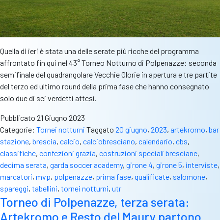
Quella di ieri è stata una delle serate più ricche del programma
affrontato fin qui nel 43° Torneo Notturno di Polpenazze: seconda
semifinale del quadrangolare Vecchie Glorie in apertura e tre partite
del terzo ed ultimo round della prima fase che hanno consegnato
solo due di sei verdetti attesi.
Pubblicato
21 Giugno 2023
Categorie:
Tornei notturni
Taggato
20 giugno
,
2023
,
artekromo
,
bar
stazione
,
brescia
,
calcio
,
calciobresciano
,
calendario
,
cbs
,
classifiche
,
confezioni grazia
,
costruzioni speciali bresciane
,
decima serata
,
garda soccer academy
,
girone 4
,
girone 5
,
interviste
,
marcatori
,
mvp
,
polpenazze
,
prima fase
,
qualificate
,
salomone
,
spareggi
,
tabellini
,
tornei notturni
,
utr
Torneo di Polpenazze, terza serata:
Artekromo e Resto del Maury partono