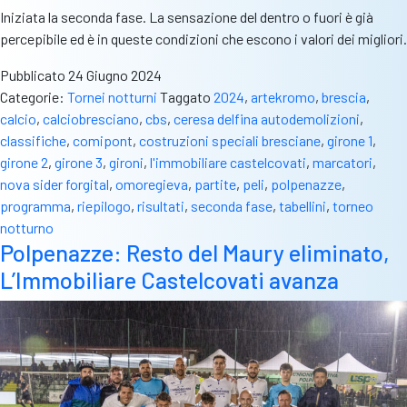
Iniziata la seconda fase. La sensazione del dentro o fuori è già
percepibile ed è in queste condizioni che escono i valori dei migliori.
Pubblicato
24 Giugno 2024
Categorie:
Tornei notturni
Taggato
2024
,
artekromo
,
brescia
,
calcio
,
calciobresciano
,
cbs
,
ceresa delfina autodemolizioni
,
classifiche
,
comipont
,
costruzioni speciali bresciane
,
girone 1
,
girone 2
,
girone 3
,
gironi
,
l'immobiliare castelcovati
,
marcatori
,
nova sider forgital
,
omoregieva
,
partite
,
peli
,
polpenazze
,
programma
,
riepilogo
,
risultati
,
seconda fase
,
tabellini
,
torneo
notturno
Polpenazze: Resto del Maury eliminato,
L’Immobiliare Castelcovati avanza