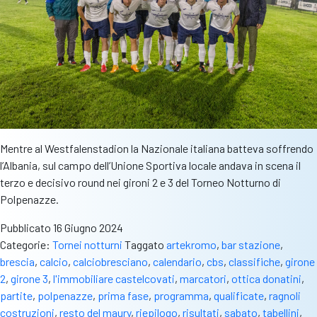
Mentre al Westfalenstadion la Nazionale italiana batteva soffrendo
l’Albania, sul campo dell’Unione Sportiva locale andava in scena il
terzo e decisivo round nei gironi 2 e 3 del Torneo Notturno di
Polpenazze.
Pubblicato
16 Giugno 2024
Categorie:
Tornei notturni
Taggato
artekromo
,
bar stazione
,
brescia
,
calcio
,
calciobresciano
,
calendario
,
cbs
,
classifiche
,
girone
2
,
girone 3
,
l'immobiliare castelcovati
,
marcatori
,
ottica donatini
,
partite
,
polpenazze
,
prima fase
,
programma
,
qualificate
,
ragnoli
costruzioni
,
resto del maury
,
riepilogo
,
risultati
,
sabato
,
tabellini
,