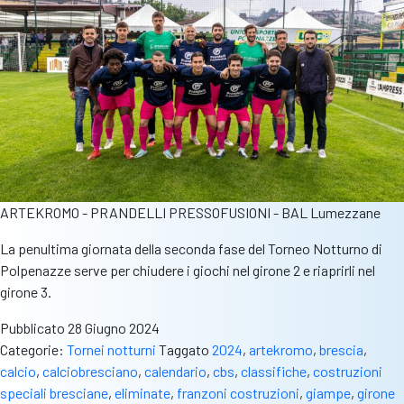
ARTEKROMO - PRANDELLI PRESSOFUSIONI - BAL Lumezzane
La penultima giornata della seconda fase del Torneo Notturno di
Polpenazze serve per chiudere i giochi nel girone 2 e riaprirli nel
girone 3.
Pubblicato
28 Giugno 2024
Categorie:
Tornei notturni
Taggato
2024
,
artekromo
,
brescia
,
calcio
,
calciobresciano
,
calendario
,
cbs
,
classifiche
,
costruzioni
speciali bresciane
,
eliminate
,
franzoni costruzioni
,
giampe
,
girone