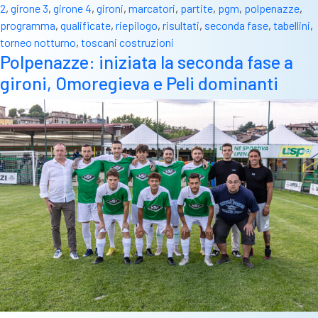
2
,
girone 3
,
girone 4
,
gironi
,
marcatori
,
partite
,
pgm
,
polpenazze
,
programma
,
qualificate
,
riepilogo
,
risultati
,
seconda fase
,
tabellini
,
torneo notturno
,
toscani costruzioni
Polpenazze: iniziata la seconda fase a
gironi, Omoregieva e Peli dominanti