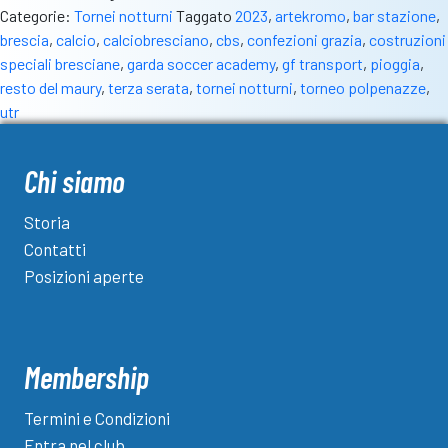
Categorie:
Tornei notturni
Taggato
2023
,
artekromo
,
bar stazione
,
brescia
,
calcio
,
calciobresciano
,
cbs
,
confezioni grazia
,
costruzioni
speciali bresciane
,
garda soccer academy
,
gf transport
,
pioggia
,
resto del maury
,
terza serata
,
tornei notturni
,
torneo polpenazze
,
utr
Chi siamo
Storia
Contatti
Posizioni aperte
Membership
Termini e Condizioni
Entra nel club