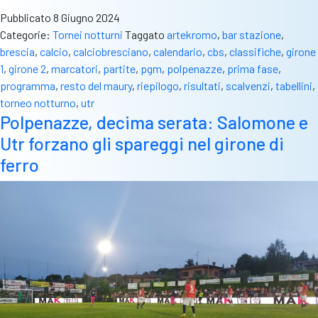
Pubblicato
8 Giugno 2024
Categorie:
Tornei notturni
Taggato
artekromo
,
bar stazione
,
brescia
,
calcio
,
calciobresciano
,
calendario
,
cbs
,
classifiche
,
girone
1
,
girone 2
,
marcatori
,
partite
,
pgm
,
polpenazze
,
prima fase
,
programma
,
resto del maury
,
riepilogo
,
risultati
,
scalvenzi
,
tabellini
,
torneo notturno
,
utr
Polpenazze, decima serata: Salomone e
Utr forzano gli spareggi nel girone di
ferro