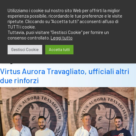
Salta
redazione@calciobresciano.it
349.1834075
al
Utilizziamo i cookie sul nostro sito Web per offrirti la miglior
esperienza possibile, ricordando le tue preferenze e le visite
contenuto
ripetute. Cliccando su "Accetta tutti" acconsenti all'uso di
TUTTI i cookie.
Tuttavia, puoi visitare "Gestisci Cookie" per fornire un
consenso controllato.
Leggi tutto
Abbonati
Accedi
Gestisci Cookie
Accetta tutti
Tag:
bonfadelli
Virtus Aurora Travagliato, ufficiali altri
due rinforzi