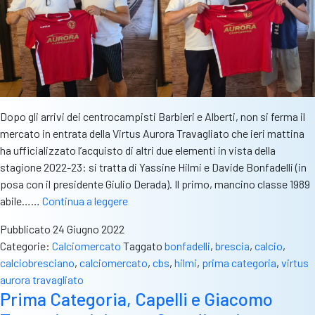
Dopo gli arrivi dei centrocampisti Barbieri e Alberti, non si ferma il
mercato in entrata della Virtus Aurora Travagliato che ieri mattina
ha ufficializzato l’acquisto di altri due elementi in vista della
stagione 2022-23: si tratta di Yassine Hilmi e Davide Bonfadelli (in
posa con il presidente Giulio Derada). Il primo, mancino classe 1989
Virtus
abile……
Continua a leggere
Aurora
Pubblicato
24 Giugno 2022
Travagliato,
Categorie:
Calciomercato
Taggato
bonfadelli
,
brescia
,
calcio
,
ufficiali
calciobresciano
,
calciomercato
,
cbs
,
hilmi
,
prima categoria
,
virtus
altri
aurora travagliato
due
Prima Categoria, Capelli e Giacomo
rinforzi