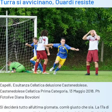
Turra si avvicinano, Ouardi resiste
Capelli, Esultanza Cellatica delusione Castenedolese,
Castenedolese Cellatica Prima Categoria, 13 Maggio 2018. Ph
Fotolive Diana Bovoloni
Si deciderà tutto all’ultima giornata, com’è giusto che sia. La 17a di