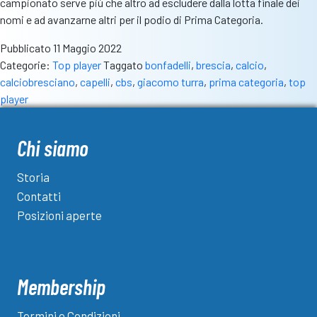
campionato serve più che altro ad escludere dalla lotta finale dei
nomi e ad avanzarne altri per il podio di Prima Categoria.
Pubblicato
11 Maggio 2022
Categorie:
Top player
Taggato
bonfadelli
,
brescia
,
calcio
,
calciobresciano
,
capelli
,
cbs
,
giacomo turra
,
prima categoria
,
top
player
Chi siamo
Storia
Contatti
Posizioni aperte
Membership
Termini e Condizioni