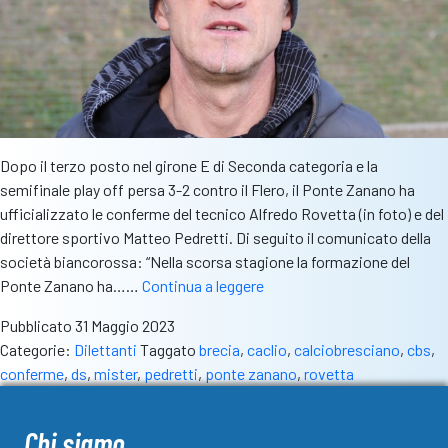
Dopo il terzo posto nel girone E di Seconda categoria e la
semifinale play off persa 3-2 contro il Flero, il Ponte Zanano ha
ufficializzato le conferme del tecnico Alfredo Rovetta (in foto) e del
direttore sportivo Matteo Pedretti. Di seguito il comunicato della
società biancorossa: “Nella scorsa stagione la formazione del
Ponte
Ponte Zanano ha……
Continua a leggere
Zanano,
Pubblicato
31 Maggio 2023
conferme
Categorie:
Dilettanti
Taggato
brecia
,
caclio
,
calciobresciano
,
cbs
,
per
conferme
,
ds
,
mister
,
pedretti
,
ponte zanano
,
rovetta
il
tecnico
Alfredo
Chi siamo