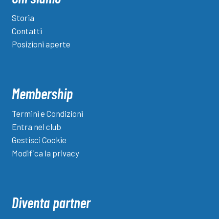
Rovetta
e
Storia
il
Contatti
ds
Posizioni aperte
Matteo
Pedretti
Membership
Termini e Condizioni
Entra nel club
Gestisci Cookie
Modifica la privacy
Diventa partner