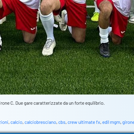
rone C. Due gare caratterizzate da un forte equilibrio.
zioni
,
calcio
,
calciobresciano
,
cbs
,
crew ultimate fx
,
edil mgm
,
giron