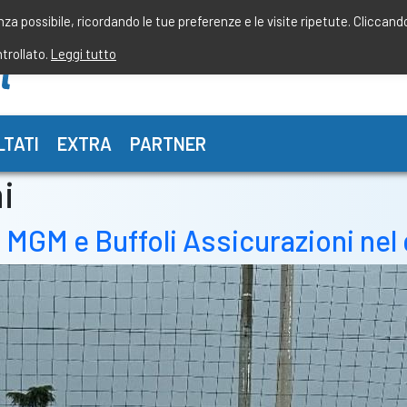
enza possibile, ricordando le tue preferenze e le visite ripetute. Cliccand
ntrollato.
Leggi tutto
LTATI
EXTRA
PARTNER
i
MGM e Buffoli Assicurazioni nel 