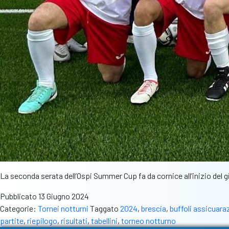
La seconda serata dell’Ospi Summer Cup fa da cornice all’inizio del gi
Pubblicato
13 Giugno 2024
Categorie:
Tornei notturni
Taggato
2024
,
brescia
,
buffoli assicuara
partite
,
riepilogo
,
risultati
,
tabellini
,
torneo notturno