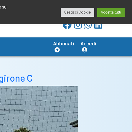
redazione@calciobresciano.it
349.1834075
o su
Gestisci Cookie
Accetta tutti
Abbonati
Accedi
girone C