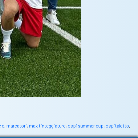
e c
,
marcatori
,
max tinteggiature
,
ospi summer cup
,
ospitaletto
,