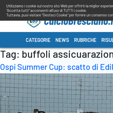
Salta
Utilizziamo i cookie sul nostro sito Web per offrirti la miglior esperi
al
"Accetta tutti" acconsenti all'uso di TUTTI i cookie.
contenuto
Tuttavia, puoi visitare "Gestisci Cookie" per fornire un consenso co
CATEGORIE
NEWS
RUBRICHE
RISU
Tag:
buffoli assicuarazion
Ospi Summer Cup: scatto di Edil 