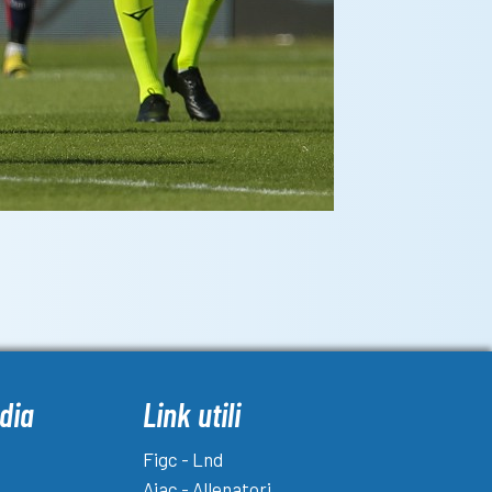
dia
Link utili
Figc - Lnd
Aiac - Allenatori