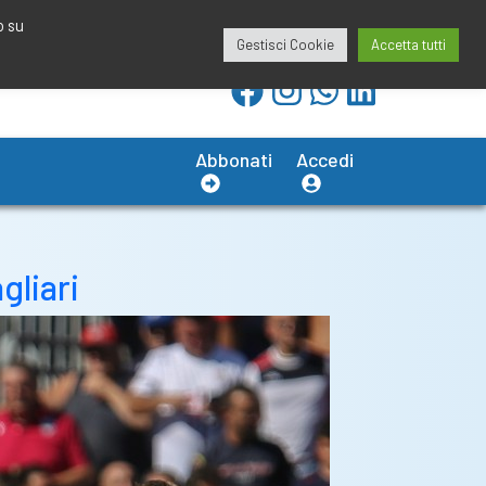
redazione@calciobresciano.it
349.1834075
o su
Gestisci Cookie
Accetta tutti
Abbonati
Accedi
gliari