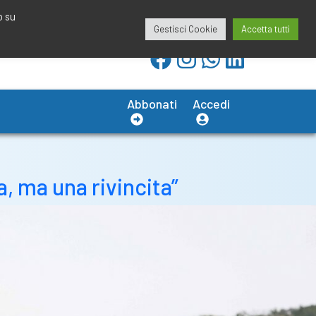
redazione@calciobresciano.it
349.1834075
o su
Gestisci Cookie
Accetta tutti
Abbonati
Accedi
, ma una rivincita”