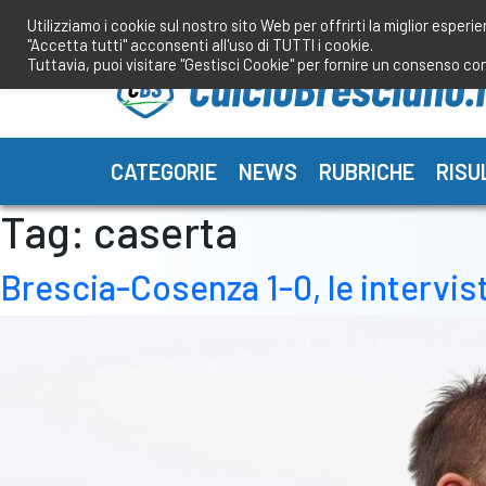
Salta
Utilizziamo i cookie sul nostro sito Web per offrirti la miglior esperi
al
"Accetta tutti" acconsenti all'uso di TUTTI i cookie.
contenuto
Tuttavia, puoi visitare "Gestisci Cookie" per fornire un consenso co
CATEGORIE
NEWS
RUBRICHE
RISU
Tag:
caserta
Brescia-Cosenza 1-0, le intervist