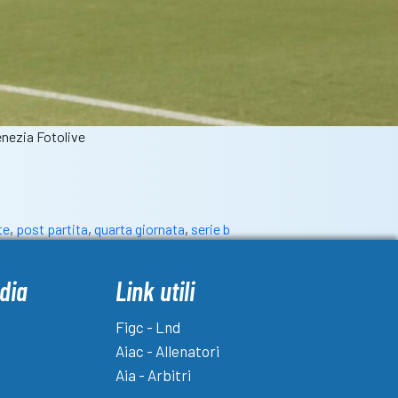
enezia Fotolive
te
,
post partita
,
quarta giornata
,
serie b
dia
Link utili
Figc - Lnd
Aiac - Allenatori
Aia - Arbitri