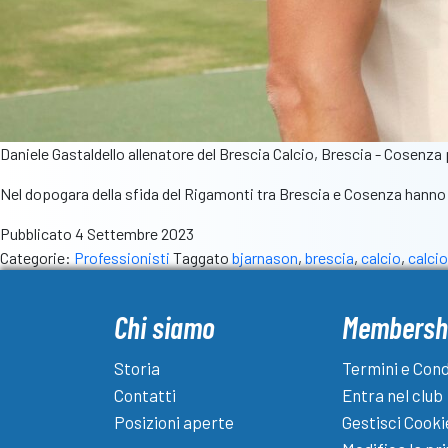
Daniele Gastaldello allenatore del Brescia Calcio, Brescia - Cosenza
Nel dopogara della sfida del Rigamonti tra Brescia e Cosenza hanno p
Pubblicato
4 Settembre 2023
Categorie:
Professionisti
Taggato
bjarnason
,
brescia
,
calcio
,
calci
Chi siamo
Membersh
Storia
Termini e Cond
Contatti
Entra nel club
Posizioni aperte
Gestisci Cooki