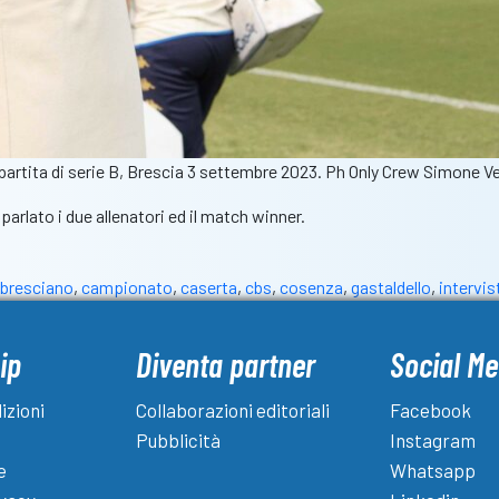
 partita di serie B, Brescia 3 settembre 2023. Ph Only Crew Simone V
arlato i due allenatori ed il match winner.
obresciano
,
campionato
,
caserta
,
cbs
,
cosenza
,
gastaldello
,
intervis
ip
Diventa partner
Social Me
izioni
Collaborazioni editoriali
Facebook
Pubblicità
Instagram
e
Whatsapp