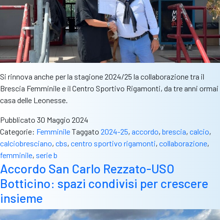
Si rinnova anche per la stagione 2024/25 la collaborazione tra il
Brescia Femminile e il Centro Sportivo Rigamonti, da tre anni ormai
casa delle Leonesse.
Pubblicato
30 Maggio 2024
Categorie:
Femminile
Taggato
2024-25
,
accordo
,
brescia
,
calcio
,
calciobresciano
,
cbs
,
centro sportivo rigamonti
,
collaborazione
,
femminile
,
serie b
Accordo San Carlo Rezzato-USO
Botticino: spazi condivisi per crescere
insieme