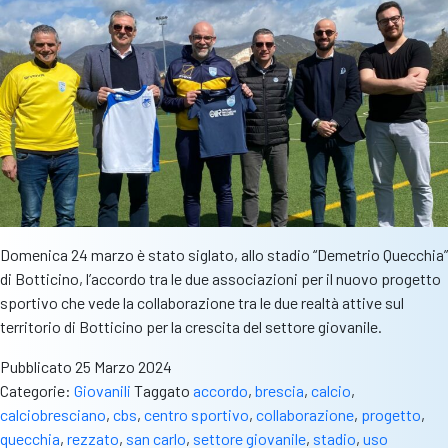
Domenica 24 marzo è stato siglato, allo stadio “Demetrio Quecchia”
di Botticino, l’accordo tra le due associazioni per il nuovo progetto
sportivo che vede la collaborazione tra le due realtà attive sul
territorio di Botticino per la crescita del settore giovanile.
Pubblicato
25 Marzo 2024
Categorie:
Giovanili
Taggato
accordo
,
brescia
,
calcio
,
calciobresciano
,
cbs
,
centro sportivo
,
collaborazione
,
progetto
,
quecchia
,
rezzato
,
san carlo
,
settore giovanile
,
stadio
,
uso