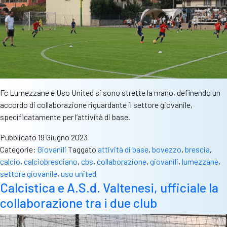
Fc Lumezzane e Uso United si sono strette la mano, definendo un
accordo di collaborazione riguardante il settore giovanile,
specificatamente per l’attività di base.
Pubblicato
19 Giugno 2023
Categorie:
Giovanili
Taggato
attività di base
,
bovezzo
,
brescia
,
calcio
,
calciobresciano
,
cbs
,
collaborazione
,
giovanili
,
lumezzane
,
settore giovanile
,
uso united
Calcistica e A.S.d. Valtenesi, ufficiale la
collaborazione tra i due club