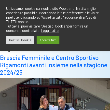
Salta
redazione@calciobresciano.it
349.1834075
al
Utilizziamo i cookie sul nostro sito Web per offrirti la miglior
esperienza possibile, ricordando le tue preferenze e le visite
contenuto
ripetute. Cliccando su "Accetta tutti" acconsenti all'uso di
TUTTI i cookie.
Tuttavia, puoi visitare "Gestisci Cookie" per fornire un
consenso controllato.
Leggi tutto
Abbonati
Accedi
Gestisci Cookie
Accetta tutti
Tag:
collaborazione
Brescia Femminile e Centro Sportivo
Rigamonti avanti insieme nella stagione
2024/25