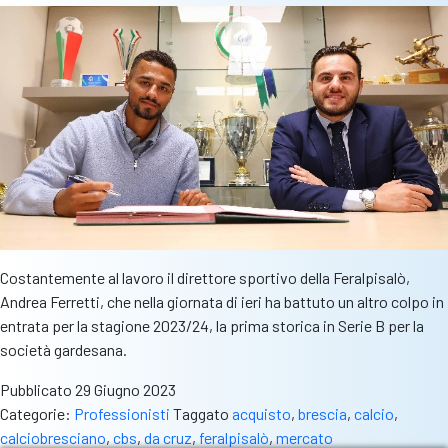
Costantemente al lavoro il direttore sportivo della Feralpisalò,
Andrea Ferretti, che nella giornata di ieri ha battuto un altro colpo in
entrata per la stagione 2023/24, la prima storica in Serie B per la
società gardesana.
Pubblicato
29 Giugno 2023
Categorie:
Professionisti
Taggato
acquisto
,
brescia
,
calcio
,
calciobresciano
,
cbs
,
da cruz
,
feralpisalò
,
mercato