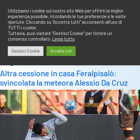
Salta
redazione@calciobresciano.it
349.1834075
al
Utilizziamo i cookie sul nostro sito Web per offrirti la miglior
esperienza possibile, ricordando le tue preferenze e le visite
contenuto
ripetute. Cliccando su "Accetta tutti" acconsenti all'uso di
TUTTI i cookie.
Tuttavia, puoi visitare "Gestisci Cookie" per fornire un
consenso controllato.
Leggi tutto
Abbonati
Accedi
Gestisci Cookie
Accetta tutti
Tag:
da cruz
Altra cessione in casa Feralpisalò:
svincolata la meteora Alessio Da Cruz