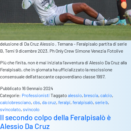
delusione di Da Cruz Alessio , Ternana - Feralpisalo partita di serie
B, Terni 9 dicembre 2023. Ph Only Crew Simone Venezia Fotolive
Più che finita, non è mai iniziata l’avventura di Alessio Da Cruz alla
Feralpisalò, che in giornata ha ufficializzato la rescissione
consensuale dell’attaccante capoverdiano classe 1997.
Pubblicato
16 Gennaio 2024
Categorie:
Professionisti
Taggato
alessio
,
brescia
,
calcio
,
calciobresciano
,
cbs
,
da cruz
,
feralpi
,
feralpisalò
,
serie b
,
svincolato
,
svincolo
Il secondo colpo della Feralpisalò è
Alessio Da Cruz