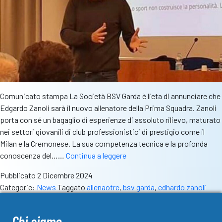
Comunicato stampa La Società BSV Garda è lieta di annunciare che
Edgardo Zanoli sarà il nuovo allenatore della Prima Squadra. Zanoli
porta con sé un bagaglio di esperienze di assoluto rilievo, maturato
nei settori giovanili di club professionistici di prestigio come il
Milan e la Cremonese. La sua competenza tecnica e la profonda
Edgardo
conoscenza del……
Continua a leggere
Zanoli
Pubblicato
2 Dicembre 2024
nuovo
Categorie:
News
Taggato
allenaotre
,
bsv garda
,
edhardo zanoli
allenatore
del
BSV
Chi siamo