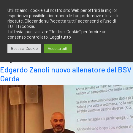
Salta
redazione@calciobresciano.it
349.1834075
al
Utilizziamo i cookie sul nostro sito Web per offrirti la miglior
esperienza possibile, ricordando le tue preferenze e le visite
contenuto
ripetute. Cliccando su "Accetta tutti" acconsenti all'uso di
TUTTI i cookie.
Tuttavia, puoi visitare "Gestisci Cookie" per fornire un
consenso controllato.
Leggi tutto
Abbonati
Accedi
Gestisci Cookie
Accetta tutti
Tag:
edhardo zanoli
Edgardo Zanoli nuovo allenatore del BSV
Garda