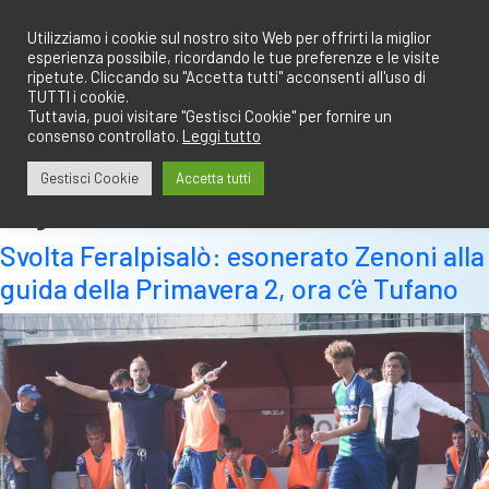
Salta
redazione@calciobresciano.it
349.1834075
al
Utilizziamo i cookie sul nostro sito Web per offrirti la miglior
esperienza possibile, ricordando le tue preferenze e le visite
contenuto
ripetute. Cliccando su "Accetta tutti" acconsenti all'uso di
TUTTI i cookie.
Tuttavia, puoi visitare "Gestisci Cookie" per fornire un
consenso controllato.
Leggi tutto
Abbonati
Accedi
Gestisci Cookie
Accetta tutti
Tag:
esonerato
Svolta Feralpisalò: esonerato Zenoni alla
guida della Primavera 2, ora c’è Tufano