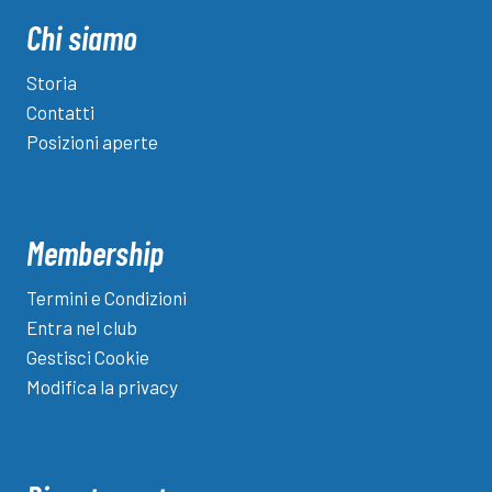
della
Chi siamo
Primavera
2,
Storia
ora
Contatti
c’è
Posizioni aperte
Tufano
Membership
Termini e Condizioni
Entra nel club
Gestisci Cookie
Modifica la privacy