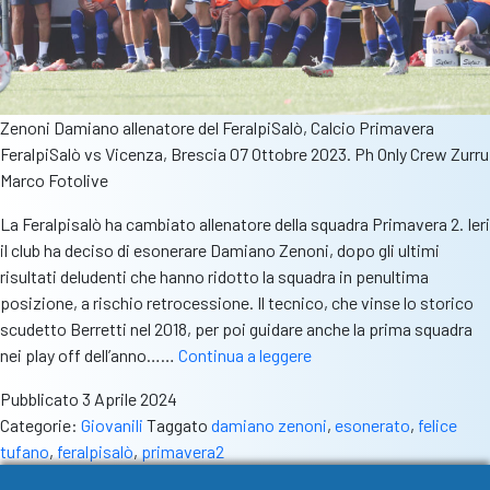
Zenoni Damiano allenatore del FeralpiSalò, Calcio Primavera
FeralpiSalò vs Vicenza, Brescia 07 Ottobre 2023. Ph Only Crew Zurru
Marco Fotolive
La Feralpisalò ha cambiato allenatore della squadra Primavera 2. Ieri
il club ha deciso di esonerare Damiano Zenoni, dopo gli ultimi
risultati deludenti che hanno ridotto la squadra in penultima
posizione, a rischio retrocessione. Il tecnico, che vinse lo storico
scudetto Berretti nel 2018, per poi guidare anche la prima squadra
Svolta
nei play off dell’anno……
Continua a leggere
Feralpisalò:
Pubblicato
3 Aprile 2024
esonerato
Categorie:
Giovanili
Taggato
damiano zenoni
,
esonerato
,
felice
Zenoni
tufano
,
feralpisalò
,
primavera2
alla
guida