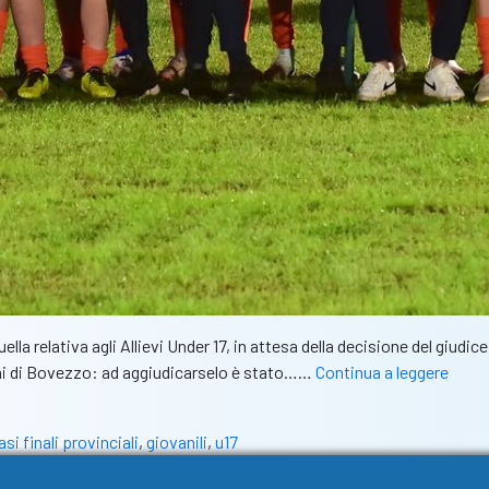
la relativa agli Allievi Under 17, in attesa della decisione del giudice
Fasi
trini di Bovezzo: ad aggiudicarselo è stato……
Continua a leggere
finali
provin
asi finali provinciali
,
giovanili
,
u17
l’Ospi
trion