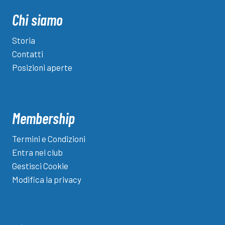
euro
per
Chi siamo
Brescia-
Cesena
Storia
ma
Contatti
c’è
Posizioni aperte
il
rischio
della
curva
Membership
vuota
Termini e Condizioni
Entra nel club
Gestisci Cookie
Modifica la privacy