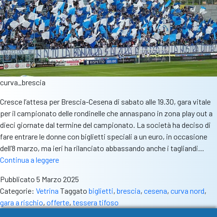
curva_brescia
Cresce l’attesa per Brescia-Cesena di sabato alle 19.30, gara vitale
per il campionato delle rondinelle che annaspano in zona play out a
dieci giornate dal termine del campionato. La società ha deciso di
fare entrare le donne con biglietti speciali a un euro, in occasione
dell’8 marzo, ma ieri ha rilanciato abbassando anche i tagliandi…
Prezzi
Continua a leggere
ridotti,
Pubblicato
5 Marzo 2025
biglietti
Categorie:
Vetrina
Taggato
biglietti
,
brescia
,
cesena
,
curva nord
,
a
gara a rischio
,
offerte
,
tessera tifoso
1