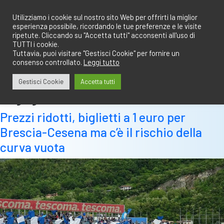
Salta
redazione@calciobresciano.it
349.1834075
al
Utilizziamo i cookie sul nostro sito Web per offrirti la miglior
esperienza possibile, ricordando le tue preferenze e le visite
contenuto
ripetute. Cliccando su "Accetta tutti" acconsenti all'uso di
TUTTI i cookie.
Tuttavia, puoi visitare "Gestisci Cookie" per fornire un
consenso controllato.
Leggi tutto
Abbonati
Accedi
Gestisci Cookie
Accetta tutti
Tag:
gara a rischio
Prezzi ridotti, biglietti a 1 euro per
Brescia-Cesena ma c’è il rischio della
curva vuota