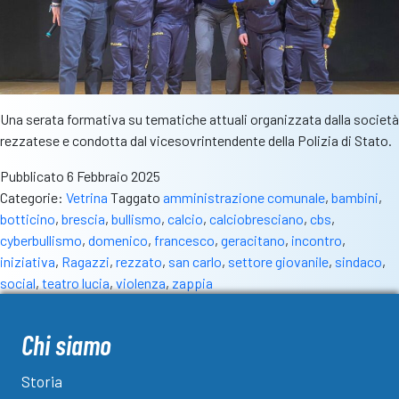
Una serata formativa su tematiche attuali organizzata dalla società
rezzatese e condotta dal vicesovrintendente della Polizia di Stato.
Pubblicato
6 Febbraio 2025
Categorie:
Vetrina
Taggato
amministrazione comunale
,
bambini
,
botticino
,
brescia
,
bullismo
,
calcio
,
calciobresciano
,
cbs
,
cyberbullismo
,
domenico
,
francesco
,
geracitano
,
incontro
,
iniziativa
,
Ragazzi
,
rezzato
,
san carlo
,
settore giovanile
,
sindaco
,
social
,
teatro lucia
,
violenza
,
zappia
Chi siamo
Storia