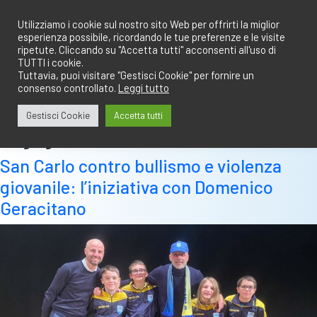
Salta
redazione@calciobresciano.it
349.1834075
al
Utilizziamo i cookie sul nostro sito Web per offrirti la miglior
esperienza possibile, ricordando le tue preferenze e le visite
contenuto
ripetute. Cliccando su "Accetta tutti" acconsenti all'uso di
TUTTI i cookie.
Tuttavia, puoi visitare "Gestisci Cookie" per fornire un
consenso controllato.
Leggi tutto
Abbonati
Accedi
Gestisci Cookie
Accetta tutti
Tag:
geracitano
San Carlo contro bullismo e violenza
giovanile: l’iniziativa con Domenico
Geracitano