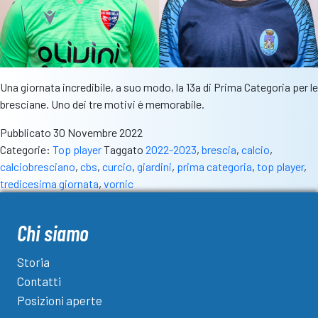
Una giornata incredibile, a suo modo, la 13a di Prima Categoria per le
bresciane. Uno dei tre motivi è memorabile.
Pubblicato
30 Novembre 2022
Categorie:
Top player
Taggato
2022-2023
,
brescia
,
calcio
,
calciobresciano
,
cbs
,
curcio
,
giardini
,
prima categoria
,
top player
,
tredicesima giornata
,
vornic
Chi siamo
Storia
Contatti
Posizioni aperte