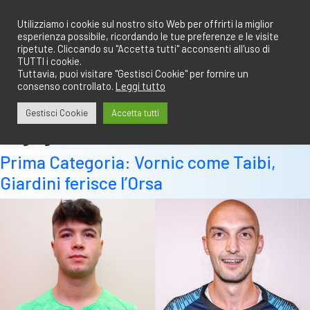
Salta
redazione@calciobresciano.it
349.1834075
al
Utilizziamo i cookie sul nostro sito Web per offrirti la miglior
esperienza possibile, ricordando le tue preferenze e le visite
contenuto
ripetute. Cliccando su "Accetta tutti" acconsenti all'uso di
TUTTI i cookie.
Tuttavia, puoi visitare "Gestisci Cookie" per fornire un
consenso controllato.
Leggi tutto
Abbonati
Accedi
Gestisci Cookie
Accetta tutti
Tag:
giardini
Prima Categoria: Vornic come Taibi,
Giardini ferisce l’Orsa