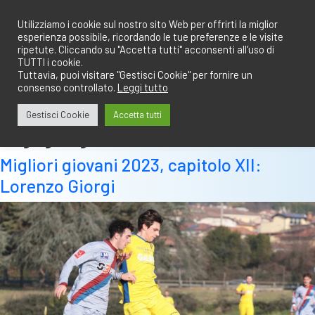
Salta
redazione@calciobresciano.it
349.1834075
al
Utilizziamo i cookie sul nostro sito Web per offrirti la miglior
esperienza possibile, ricordando le tue preferenze e le visite
contenuto
ripetute. Cliccando su "Accetta tutti" acconsenti all'uso di
TUTTI i cookie.
Tuttavia, puoi visitare "Gestisci Cookie" per fornire un
consenso controllato.
Leggi tutto
Abbonati
Accedi
Gestisci Cookie
Accetta tutti
Tag:
giorgi
Migliori giovani 2023, capitolo XII:
Lorenzo Giorgi