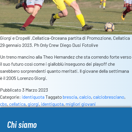
Giorgi e Cropelli ,Cellatica-Orceana partita di Promozione, Cellatica
29 gennaio 2023. Ph Only Crew Diego Dusi Fotolive
Un treno mancino alla Theo Hernandez che sta correndo forte verso
il suo futuro così come i gialloblù inseguono dei playoff che
sarebbero sorprendenti quanto meritati. Il giovane della settimana
è il 2005 Lorenzo Giorgi.
Pubblicato
3 Marzo 2023
Categorie:
identiquota
Taggato
brescia
,
calcio
,
calciobresciano
,
cbs
,
cellatica
,
giorgi
,
identiquota
,
migliori giovani
Chi siamo