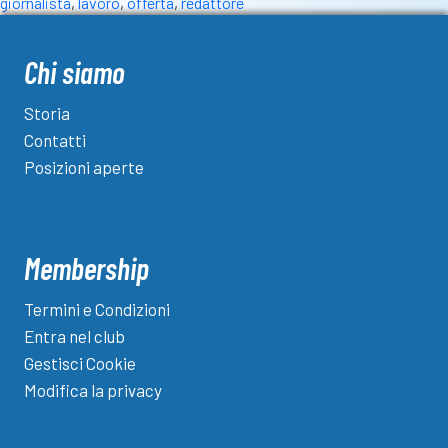
giornalista
,
lavoro
,
offerta
,
redattore
comm
Cand
aper
Chi siamo
fino
al
Storia
31
Contatti
mar
Posizioni aperte
Membership
Termini e Condizioni
Entra nel club
Gestisci Cookie
Modifica la privacy