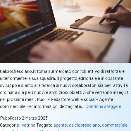
CalcioBresciano.it torna sul mercato con l’obiettivo di rafforzare
ulteriormente la sua squadra. Il progetto editoriale è in costante
sviluppo e siamo alla ricerca di nuovi collaboratori sia per l’attività
ordinaria sia per i nuovi e ambiziosi obiettivi che verranno inseguiti
nei prossimi mesi. Ruoli – Redattore web e social – Agente
Calc
commerciale Per informazioni dettagliate…
Continua a leggere
cerc
Pubblicato
2 Marzo 2023
redat
Categorie:
Vetrina
Taggato
agente
,
calciobresciano
,
commerciale
,
e