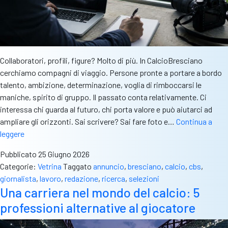
Collaboratori, profili, figure? Molto di più. In CalcioBresciano
cerchiamo compagni di viaggio. Persone pronte a portare a bordo
talento, ambizione, determinazione, voglia di rimboccarsi le
maniche, spirito di gruppo. Il passato conta relativamente. Ci
interessa chi guarda al futuro, chi porta valore e può aiutarci ad
ampliare gli orizzonti. Sai scrivere? Sai fare foto e…
Continua a
Lavora
leggere
con
Pubblicato
25 Giugno 2026
noi:
Categorie:
Vetrina
Taggato
annuncio
,
bresciano
,
calcio
,
cbs
,
porte
giornalista
,
lavoro
,
redazione
,
ricerca
,
selezioni
aperte
Una carriera nel mondo del calcio: 5
a
professioni alternative al giocatore
CBS.
Inserimento