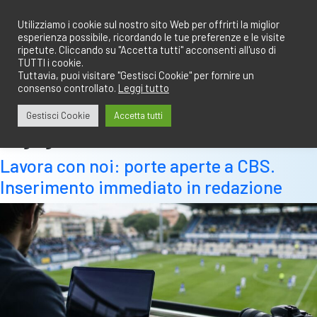
Salta
redazione@calciobresciano.it
349.1834075
al
Utilizziamo i cookie sul nostro sito Web per offrirti la miglior
esperienza possibile, ricordando le tue preferenze e le visite
contenuto
ripetute. Cliccando su "Accetta tutti" acconsenti all'uso di
TUTTI i cookie.
Tuttavia, puoi visitare "Gestisci Cookie" per fornire un
consenso controllato.
Leggi tutto
Abbonati
Accedi
Gestisci Cookie
Accetta tutti
Tag:
giornalista
Lavora con noi: porte aperte a CBS.
Inserimento immediato in redazione