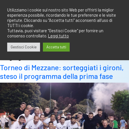
Salta
redazione@calciobresciano.it
349.1834075
al
Utilizziamo i cookie sul nostro sito Web per offrirti la miglior
esperienza possibile, ricordando le tue preferenze e le visite
contenuto
ripetute. Cliccando su "Accetta tutti" acconsenti all'uso di
TUTTI i cookie.
Tuttavia, puoi visitare "Gestisci Cookie" per fornire un
consenso controllato.
Leggi tutto
Abbonati
Accedi
Gestisci Cookie
Accetta tutti
Tag:
giulia
Torneo di Mezzane: sorteggiati i gironi,
steso il programma della prima fase