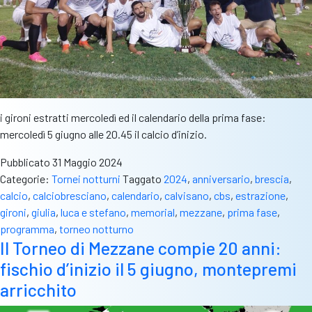
i gironi estratti mercoledì ed il calendario della prima fase:
mercoledì 5 giugno alle 20.45 il calcio d’inizio.
Pubblicato
31 Maggio 2024
Categorie:
Tornei notturni
Taggato
2024
,
anniversario
,
brescia
,
calcio
,
calciobresciano
,
calendario
,
calvisano
,
cbs
,
estrazione
,
gironi
,
giulia
,
luca e stefano
,
memorial
,
mezzane
,
prima fase
,
programma
,
torneo notturno
Il Torneo di Mezzane compie 20 anni:
fischio d’inizio il 5 giugno, montepremi
arricchito