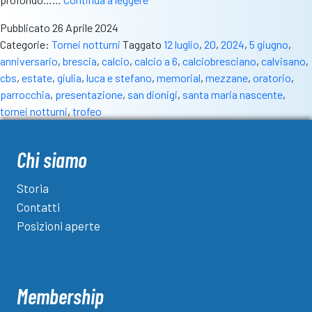
Torneo
Pubblicato
26 Aprile 2024
di
Categorie:
Tornei notturni
Taggato
12 luglio
,
20
,
2024
,
5 giugno
,
Mezzane
anniversario
,
brescia
,
calcio
,
calcio a 6
,
calciobresciano
,
calvisano
,
compie
cbs
,
estate
,
giulia
,
luca e stefano
,
memorial
,
mezzane
,
oratorio
,
20
parrocchia
,
presentazione
,
san dionigi
,
santa maria nascente
,
anni:
tornei notturni
,
trofeo
fischio
d’inizio
il
Chi siamo
5
giugno,
Storia
montepremi
Contatti
arricchito
Posizioni aperte
Membership