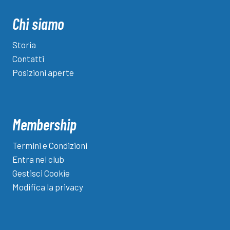
degli
e
ricco:
articoli
Chi siamo
c’è
ancora
Storia
tempo
Contatti
per
Posizioni aperte
iscriversi
sino
al
19
Membership
giugno
Termini e Condizioni
Entra nel club
Gestisci Cookie
Modifica la privacy