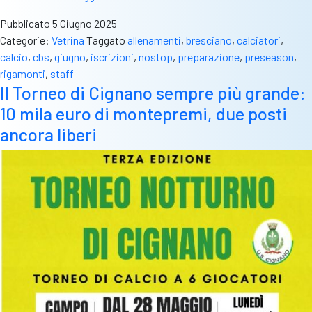
in
Pubblicato
5 Giugno 2025
arrivo
Categorie:
Vetrina
Taggato
allenamenti
,
bresciano
,
calciatori
,
la
calcio
,
cbs
,
giugno
,
iscrizioni
,
nostop
,
preparazione
,
preseason
,
nona
rigamonti
,
staff
edizione
Il Torneo di Cignano sempre più grande:
del
10 mila euro di montepremi, due posti
Preseason.
Appuntamento
ancora liberi
al
Rigamonti
dal
23
giugno.
Iscrizioni
aperte