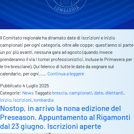
Il Comitato regionale ha diramato date di iscrizioni e inizio
campionati per ogni categoria, oltre alle coppe: quest’anno si parte
un po’ più avanti, nessuna gara ad agosto (quando invece
prenderanno il via i tornei professionistici, incluse le Primavera per
le tre bresciane). Qui l’elenco di tutte le date da segnare sul
Campionati
calendario, per ogni……
Continua a leggere
e
Pubblicato
4 Luglio 2025
coppe
Categorie:
News
Taggato
brescia
,
campionati
,
date
,
dilettanti
,
2025-
inizio
,
iscrizioni
,
lombardia
26:
Nostop, in arrivo la nona edizione del
le
Preseason. Appuntamento al Rigamonti
date
di
dal 23 giugno. Iscrizioni aperte
iscrizioni