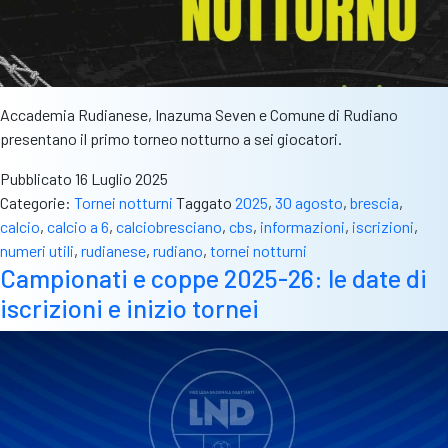
già
a
fine
agosto
Accademia Rudianese, Inazuma Seven e Comune di Rudiano
presentano il primo torneo notturno a sei giocatori.
Pubblicato
16 Luglio 2025
Categorie:
Tornei notturni
Taggato
2025
,
30 agosto
,
brescia
,
calcio
,
calcio a 6
,
calciobresciano
,
cbs
,
informazioni
,
iscrizioni
,
numeri utili
,
rudianese
,
rudiano
,
tornei notturni
Campionati e coppe 2025-26: le date di
iscrizioni e inizio tornei