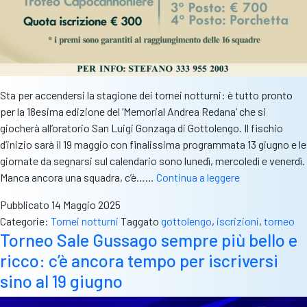
Sta per accendersi la stagione dei tornei notturni: è tutto pronto
per la 18esima edizione del ‘Memorial Andrea Redana’ che si
giocherà all’oratorio San Luigi Gonzaga di Gottolengo. Il fischio
d’inizio sarà il 19 maggio con finalissima programmata 13 giugno e le
giornate da segnarsi sul calendario sono lunedì, mercoledì e venerdì.
Torneo
Manca ancora una squadra, c’è……
Continua a leggere
di
Pubblicato
14 Maggio 2025
Gottolengo,
Categorie:
Tornei notturni
Taggato
gottolengo
,
iscrizioni
,
torneo
tutto
Torneo Sale Gussago sempre più bello e
pronto:
ricco: c’è ancora tempo per iscriversi
resta
ancora
sino al 19 giugno
un