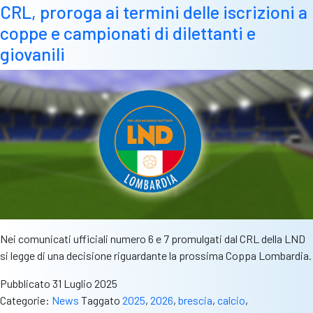
CRL, proroga ai termini delle iscrizioni a
coppe e campionati di dilettanti e
giovanili
Nei comunicati ufficiali numero 6 e 7 promulgati dal CRL della LND
si legge di una decisione riguardante la prossima Coppa Lombardia.
Pubblicato
31 Luglio 2025
Categorie:
News
Taggato
2025
,
2026
,
brescia
,
calcio
,