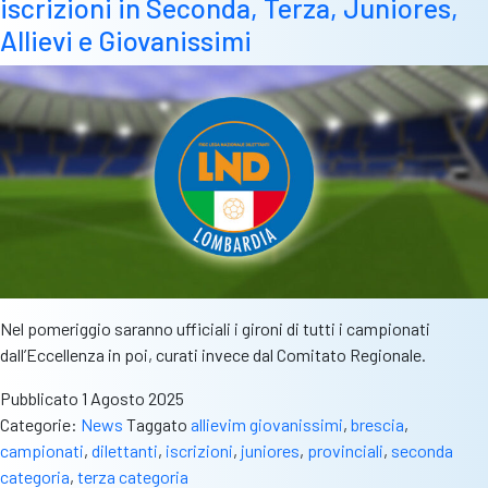
iscrizioni in Seconda, Terza, Juniores,
Ricetta
di
Allievi e Giovanissimi
sempre
e
una
grande
novità
Nel pomeriggio saranno ufficiali i gironi di tutti i campionati
dall’Eccellenza in poi, curati invece dal Comitato Regionale.
Pubblicato
1 Agosto 2025
Categorie:
News
Taggato
allievim giovanissimi
,
brescia
,
campionati
,
dilettanti
,
iscrizioni
,
juniores
,
provinciali
,
seconda
categoria
,
terza categoria