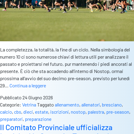
La completezza, la totalità, la fine di un ciclo. Nella simbologia del
numero 10 ci sono numerose chiavi di lettura utili per analizzare il
passato e proiettarsi nel futuro, pur mantenendo i piedi ancorati al
presente. È ciò che sta accadendo all’interno di Nostop, ormai
prossima all’avvio del suo decimo pre-season, previsto per lunedì
Nostop,
29…
Continua a leggere
il
Pubblicato
24 Giugno 2026
pre-
Categorie:
Vetrina
Taggato
allenamento
,
allenatori
,
bresciano
,
season
calcio
,
cbs
,
dieci
,
estate
,
iscrizioni
,
nostop
,
palestra
,
pre-season
,
compie
preparatori
,
preparazione
10
Il Comitato Provinciale ufficializza
anni.