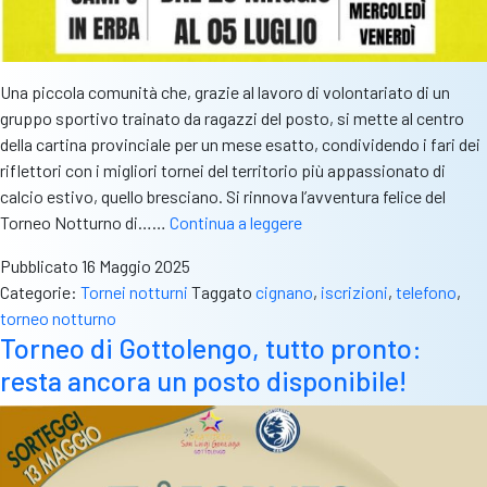
Una piccola comunità che, grazie al lavoro di volontariato di un
gruppo sportivo trainato da ragazzi del posto, si mette al centro
della cartina provinciale per un mese esatto, condividendo i fari dei
riflettori con i migliori tornei del territorio più appassionato di
calcio estivo, quello bresciano. Si rinnova l’avventura felice del
Il
Torneo Notturno di……
Continua a leggere
Torneo
Pubblicato
16 Maggio 2025
di
Categorie:
Tornei notturni
Taggato
cignano
,
iscrizioni
,
telefono
,
Cignano
torneo notturno
sempre
Torneo di Gottolengo, tutto pronto:
più
resta ancora un posto disponibile!
grande:
10
mila
euro
di