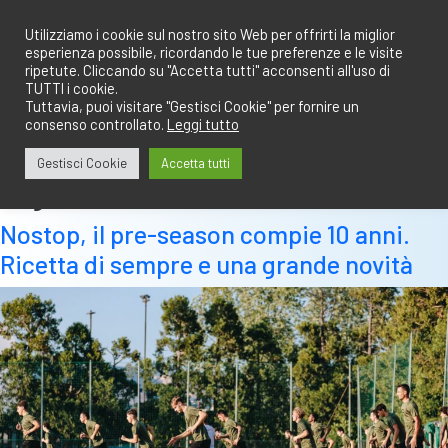
Salta
redazione@calciobresciano.it
349.1834075
al
Utilizziamo i cookie sul nostro sito Web per offrirti la miglior
esperienza possibile, ricordando le tue preferenze e le visite
contenuto
ripetute. Cliccando su "Accetta tutti" acconsenti all'uso di
TUTTI i cookie.
Tuttavia, puoi visitare "Gestisci Cookie" per fornire un
consenso controllato.
Leggi tutto
Abbonati
Accedi
Gestisci Cookie
Accetta tutti
Tag:
iscrizioni
Nostop, il pre-season compie 10 anni.
Ricetta di sempre e una grande novità