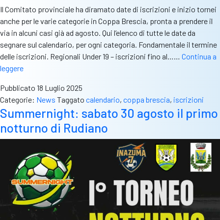
Il Comitato provinciale ha diramato date di iscrizioni e inizio tornei
anche per le varie categorie in Coppa Brescia, pronta a prendere il
via in alcuni casi già ad agosto. Qui l’elenco di tutte le date da
segnare sul calendario, per ogni categoria. Fondamentale il termine
delle iscrizioni. Regionali Under 19 – iscrizioni fino al……
Continua a
Coppa
leggere
Brescia,
Pubblicato
18 Luglio 2025
le
Categorie:
News
Taggato
calendario
,
coppa brescia
,
iscrizioni
date
Summernight: sabato 30 agosto il primo
di
notturno di Rudiano
iscrizione
e
quelle
di
inizio
tornei:
si
parte