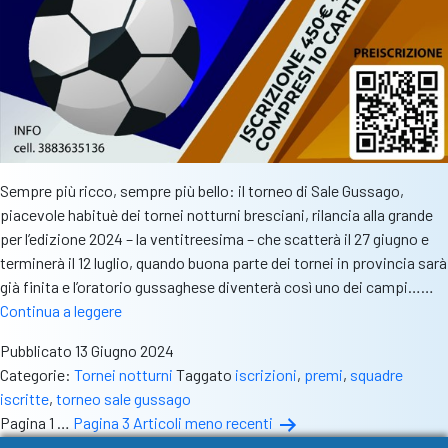
Sempre più ricco, sempre più bello: il torneo di Sale Gussago,
piacevole habituè dei tornei notturni bresciani, rilancia alla grande
per l’edizione 2024 – la ventitreesima – che scatterà il 27 giugno e
terminerà il 12 luglio, quando buona parte dei tornei in provincia sarà
già finita e l’oratorio gussaghese diventerà così uno dei campi……
Torneo
Continua a leggere
Sale
Pubblicato
13 Giugno 2024
Gussago
Categorie:
Tornei notturni
Taggato
iscrizioni
,
premi
,
squadre
sempre
iscritte
,
torneo sale gussago
più
Paginazione
Pagina 1
…
Pagina 3
Articoli
meno recenti
bello