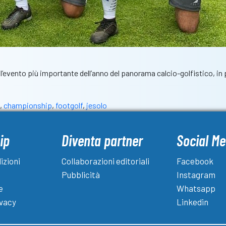
 l’evento più importante dell’anno del panorama calcio-golfistico, i
,
championship
,
footgolf
,
jesolo
ip
Diventa partner
Social Me
izioni
Collaborazioni editoriali
Facebook
Pubblicità
Instagram
e
Whatsapp
ivacy
Linkedin