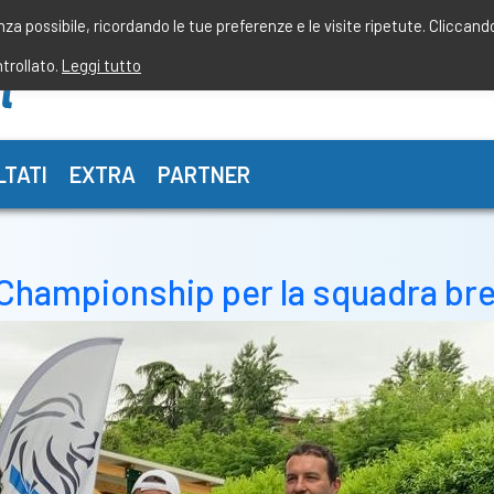
enza possibile, ricordando le tue preferenze e le visite ripetute. Cliccand
ntrollato.
Leggi tutto
LTATI
EXTRA
PARTNER
l Championship per la squadra br