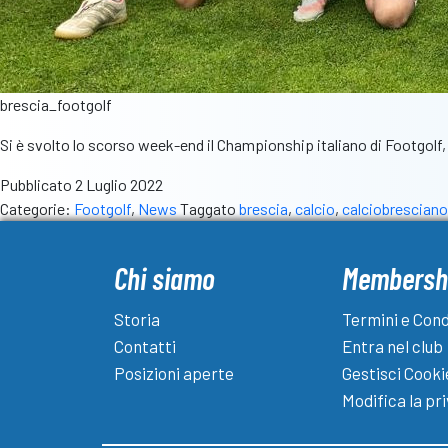
brescia_footgolf
Si è svolto lo scorso week-end il Championship italiano di Footgolf,
Pubblicato
2 Luglio 2022
Categorie:
Footgolf
,
News
Taggato
brescia
,
calcio
,
calciobresciano
Chi siamo
Membersh
Storia
Termini e Cond
Contatti
Entra nel club
Posizioni aperte
Gestisci Cooki
Modifica la pr