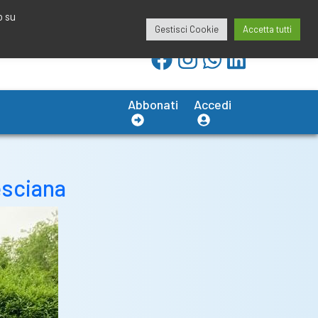
redazione@calciobresciano.it
349.1834075
o su
Gestisci Cookie
Accetta tutti
Abbonati
Accedi
esciana