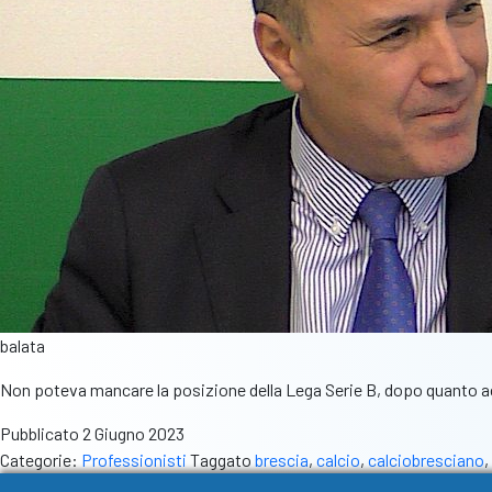
balata
Non poteva mancare la posizione della Lega Serie B, dopo quanto acc
Pubblicato
2 Giugno 2023
Categorie:
Professionisti
Taggato
brescia
,
calcio
,
calciobresciano
,