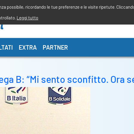
enza possibile, ricordando le tue preferenze e le visite ripetute. Cliccand
ntrollato.
Leggi tutto
LTATI
EXTRA
PARTNER
ega B: “Mi sento sconfitto. Ora s