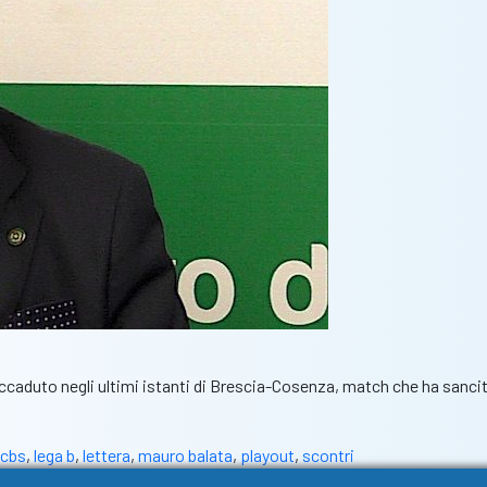
aduto negli ultimi istanti di Brescia-Cosenza, match che ha sancito 
cbs
,
lega b
,
lettera
,
mauro balata
,
playout
,
scontri