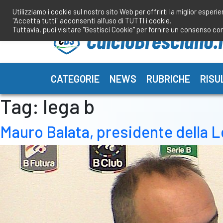
Salta
Utilizziamo i cookie sul nostro sito Web per offrirti la miglior esperi
al
"Accetta tutti" acconsenti all'uso di TUTTI i cookie.
contenuto
Tuttavia, puoi visitare "Gestisci Cookie" per fornire un consenso co
CATEGORIE
NEWS
RUBRICHE
RISU
Tag:
lega b
Mauro Balata, presidente della L