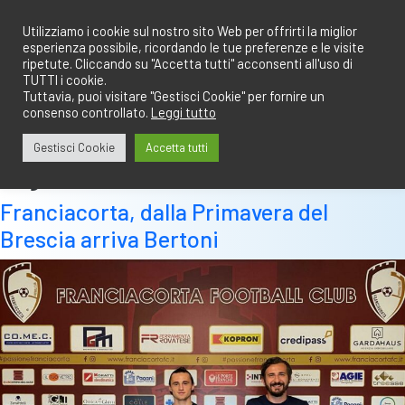
Salta
redazione@calciobresciano.it
349.1834075
al
Utilizziamo i cookie sul nostro sito Web per offrirti la miglior
esperienza possibile, ricordando le tue preferenze e le visite
contenuto
ripetute. Cliccando su "Accetta tutti" acconsenti all'uso di
TUTTI i cookie.
Tuttavia, puoi visitare "Gestisci Cookie" per fornire un
consenso controllato.
Leggi tutto
Abbonati
Accedi
Gestisci Cookie
Accetta tutti
Tag:
luca bertoni
Franciacorta, dalla Primavera del
Brescia arriva Bertoni