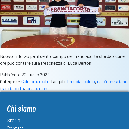
Nuovo rinforzo per il centrocampo del Franciacorta che da alcune
ore può contare sulla freschezza di Luca Bertoni
Pubblicato
20 Luglio 2022
Categorie:
Calciomercato
Taggato
brescia
,
calcio
,
calciobresciano
,
franciacorta
,
luca bertoni
Chi siamo
Storia
Contatti