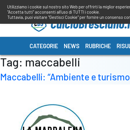
Salta
Utilizziamo i cookie sul nostro sito Web per offrirti la miglior esperi
al
"Accetta tutti" acconsenti all'uso di TUTTI i cookie.
contenuto
Tuttavia, puoi visitare "Gestisci Cookie" per fornire un consenso co
CATEGORIE
NEWS
RUBRICHE
RISU
Tag:
maccabelli
Maccabelli: “Ambiente e turismo 