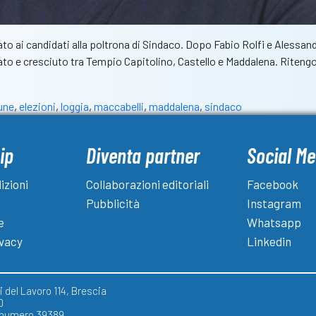
ato ai candidati alla poltrona di Sindaco. Dopo Fabio Rolfi e Alessand
nato e cresciuto tra Tempio Capitolino, Castello e Maddalena. Riten
une
,
elezioni
,
loggia
,
maccabelli
,
maddalena
,
sindaco
ip
Diventa partner
Social Me
izioni
Collaborazioni editoriali
Facebook
Pubblicità
Instagram
e
Whatsapp
ivacy
Linkedin
 del Lavoro 114, Brescia
0
) numero 39389