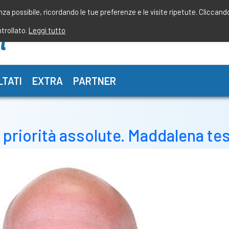
enza possibile, ricordando le tue preferenze e le visite ripetute. Cliccand
ntrollato.
Leggi tutto
LTATI
EXTRA
PARTNER
priorità assolute. Maddalena tes