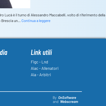
ro Lucà è il turno di Alessandro Maccabelli, volto di riferimento della
Maccabelli:
go Brescia un…
Continua a leggere
“Ambiente
e
turismo
priorità
assolute.
dia
Link utili
Maddalena
tesoro
Figc - Lnd
da
Aiac - Allenatori
valorizzare”
Aia - Arbitri
By
OnSoftware
and
Webscream