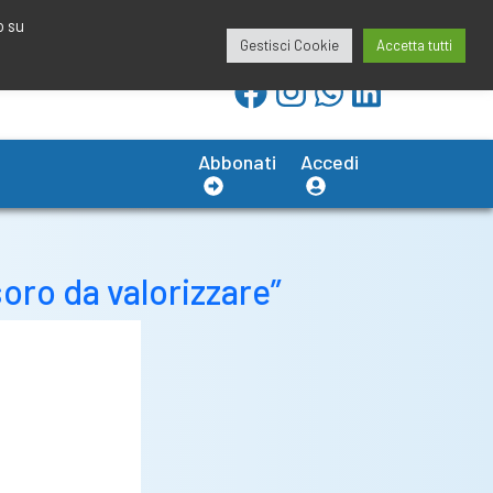
redazione@calciobresciano.it
349.1834075
o su
Gestisci Cookie
Accetta tutti
Abbonati
Accedi
oro da valorizzare”