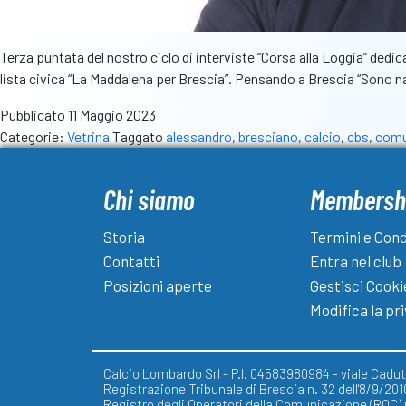
Terza puntata del nostro ciclo di interviste “Corsa alla Loggia” dedic
lista civica “La Maddalena per Brescia”. Pensando a Brescia “Sono 
Pubblicato
11 Maggio 2023
Categorie:
Vetrina
Taggato
alessandro
,
bresciano
,
calcio
,
cbs
,
com
Chi siamo
Membersh
Storia
Termini e Cond
Contatti
Entra nel club
Posizioni aperte
Gestisci Cooki
Modifica la pr
Calcio Lombardo Srl - P.I. 04583980984 - viale Caduti
Registrazione Tribunale di Brescia n. 32 dell'8/9/201
Registro degli Operatori della Comunicazione (ROC