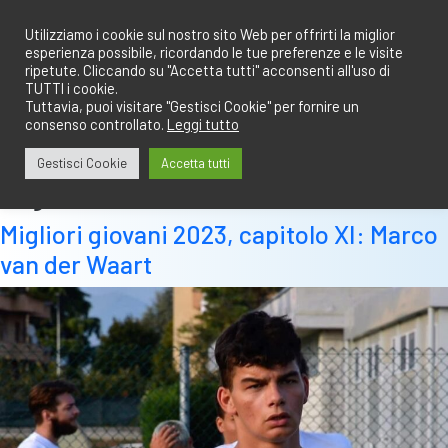
Salta
redazione@calciobresciano.it
349.1834075
al
Utilizziamo i cookie sul nostro sito Web per offrirti la miglior
esperienza possibile, ricordando le tue preferenze e le visite
contenuto
ripetute. Cliccando su "Accetta tutti" acconsenti all'uso di
TUTTI i cookie.
Tuttavia, puoi visitare "Gestisci Cookie" per fornire un
consenso controllato.
Leggi tutto
Abbonati
Accedi
Gestisci Cookie
Accetta tutti
Tag:
marco van der waart
Migliori giovani 2023, capitolo XI: Marco
van der Waart