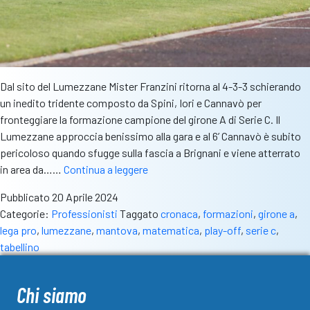
Dal sito del Lumezzane Mister Franzini ritorna al 4-3-3 schierando
un inedito tridente composto da Spini, Iori e Cannavò per
fronteggiare la formazione campione del girone A di Serie C. Il
Lumezzane approccia benissimo alla gara e al 6’ Cannavò è subito
pericoloso quando sfugge sulla fascia a Brignani e viene atterrato
Lumezzane-
in area da……
Continua a leggere
Mantova
Pubblicato
20 Aprile 2024
4-
Categorie:
Professionisti
Taggato
cronaca
,
formazioni
,
girone a
,
3:
lega pro
,
lumezzane
,
mantova
,
matematica
,
play-off
,
serie c
,
play
tabellino
off
matematici
grazie
Chi siamo
alla