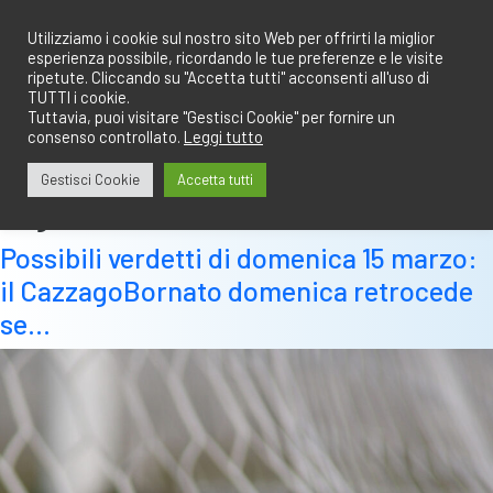
Salta
redazione@calciobresciano.it
349.1834075
al
Utilizziamo i cookie sul nostro sito Web per offrirti la miglior
esperienza possibile, ricordando le tue preferenze e le visite
contenuto
ripetute. Cliccando su "Accetta tutti" acconsenti all'uso di
TUTTI i cookie.
Tuttavia, puoi visitare "Gestisci Cookie" per fornire un
consenso controllato.
Leggi tutto
Abbonati
Accedi
Gestisci Cookie
Accetta tutti
Tag:
matematica
Possibili verdetti di domenica 15 marzo:
il CazzagoBornato domenica retrocede
se…