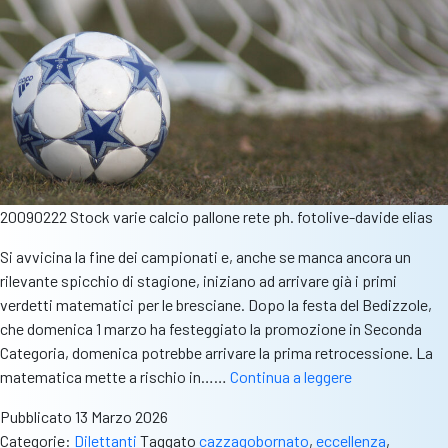
20090222 Stock varie calcio pallone rete ph. fotolive-davide elias
Si avvicina la fine dei campionati e, anche se manca ancora un
rilevante spicchio di stagione, iniziano ad arrivare già i primi
verdetti matematici per le bresciane. Dopo la festa del Bedizzole,
che domenica 1 marzo ha festeggiato la promozione in Seconda
Categoria, domenica potrebbe arrivare la prima retrocessione. La
Possibili
matematica mette a rischio in……
Continua a leggere
verdetti
Pubblicato
13 Marzo 2026
di
Categorie:
Dilettanti
Taggato
cazzagobornato
,
eccellenza
,
domenica