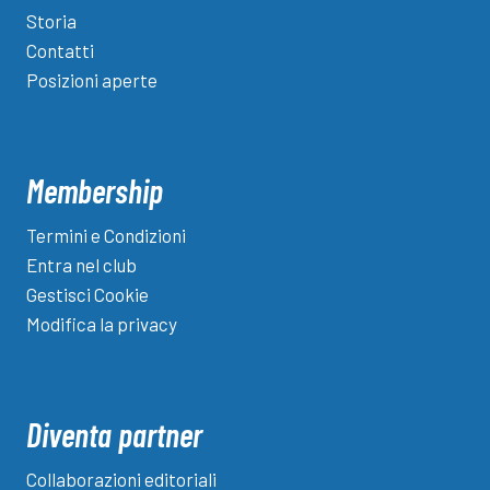
tripletta
Storia
di
Contatti
Iori
Posizioni aperte
Membership
Termini e Condizioni
Entra nel club
Gestisci Cookie
Modifica la privacy
Diventa partner
Collaborazioni editoriali