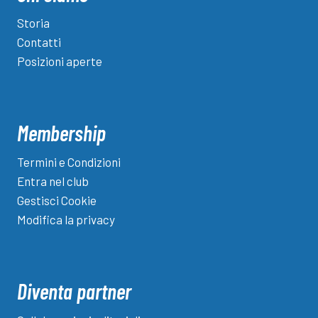
“Un
maestro
Storia
di
Contatti
calcio
Posizioni aperte
e
cultura.
Oltre
al
Membership
ct
avrebbe
Termini e Condizioni
potuto
Entra nel club
fare
Gestisci Cookie
il
Modifica la privacy
ministro”
Diventa partner