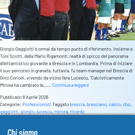
Giorgio Gaggiotti è ormai da tempo punto di riferimento, insieme a
Toni Scotti, della Mario Rigamonti, realtà di spicco del panorama
dilettantistico giovanile a Brescia e in Lombardia. Prima di iniziare
il suo percorso in granata, tuttavia, fu team manager nel Brescia di
Gino Corioni, vivendo da vicino l’era Lucescu. “Calcisticamente
Addio
Mircea ha cambiato la……
Continua a leggere
Mircea
Pubblicato
8 Aprile 2026
–
Categorie:
Professionisti
Taggato
brescia
,
bresciano
,
calcio
,
cbs
,
Il
gaggiotti
,
giorgio
,
lucescu
,
mircea
,
ricordo
ricordo
di
Gaggiotti:
Chi siamo