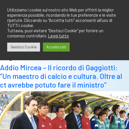
Salta
redazione@calciobresciano.it
349.1834075
al
Utilizziamo i cookie sul nostro sito Web per offrirti la miglior
esperienza possibile, ricordando le tue preferenze e le visite
contenuto
ripetute. Cliccando su "Accetta tutti" acconsenti all'uso di
TUTTI i cookie.
Tuttavia, puoi visitare "Gestisci Cookie" per fornire un
consenso controllato.
Leggi tutto
Abbonati
Accedi
Gestisci Cookie
Accetta tutti
Tag:
mircea
Addio Mircea – Il ricordo di Gaggiotti:
“Un maestro di calcio e cultura. Oltre al
ct avrebbe potuto fare il ministro”