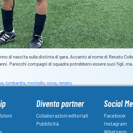
no di nascita sulla distinta di gara. Accanto al nome di Renato Coll
9 anni. Parecchi compagni di squadra potrebbero essere suoi figli, m
pa
,
lombardia
,
montello
,
nova
,
renato
ip
Diventa partner
Social Me
izioni
Collaborazioni editoriali
Facebook
Pubblicità
Instagram
e
Whatsapp