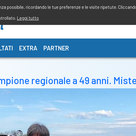
enza possibile, ricordando le tue preferenze e le visite ripetute. Cliccand
ntrollato.
Leggi tutto
LTATI
EXTRA
PARTNER
campione regionale a 49 anni. Mist