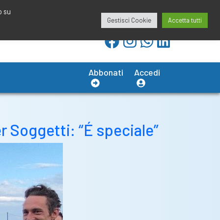
redazione@calciobresciano.it
349.1834075
o su
Gestisci Cookie
Accetta tutti
Abbonati
Accedi
er Soggetti: “É speciale”