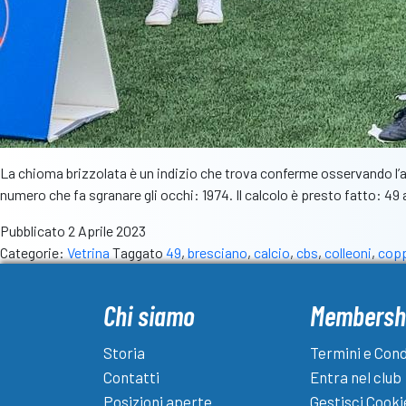
La chioma brizzolata è un indizio che trova conferme osservando l’an
numero che fa sgranare gli occhi: 1974. Il calcolo è presto fatto: 4
Pubblicato
2 Aprile 2023
Categorie:
Vetrina
Taggato
49
,
bresciano
,
calcio
,
cbs
,
colleoni
,
cop
Chi siamo
Membersh
Storia
Termini e Cond
Contatti
Entra nel club
Posizioni aperte
Gestisci Cooki