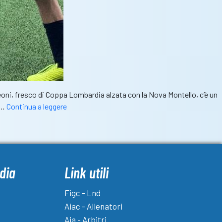
eoni, fresco di Coppa Lombardia alzata con la Nova Montello, c’è un
La
a…
Continua a leggere
storia
–
Colleoni,
titolare
e
dia
Link utili
campione
regionale
Figc - Lnd
a
Aiac - Allenatori
49
Aia - Arbitri