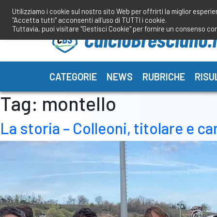
Salta
Utilizziamo i cookie sul nostro sito Web per offrirti la miglior esperi
al
"Accetta tutti" acconsenti all'uso di TUTTI i cookie.
contenuto
Tuttavia, puoi visitare "Gestisci Cookie" per fornire un consenso co
CATEGORIE
NEWS
RUBRICHE
RISU
Tag:
montello
La storia – Colleoni, titolare e 