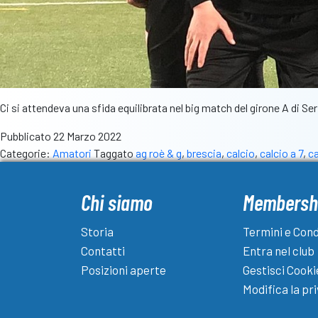
Ci si attendeva una sfida equilibrata nel big match del girone A di Ser
Pubblicato
22 Marzo 2022
Categorie:
Amatori
Taggato
ag roè & g
,
brescia
,
calcio
,
calcio a 7
,
c
Chi siamo
Membersh
Storia
Termini e Cond
Contatti
Entra nel club
Posizioni aperte
Gestisci Cooki
Modifica la pr