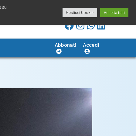
redazione@calciobresciano.it
349.1834075
o su
Gestisci Cookie
Accetta tutti
Abbonati
Accedi