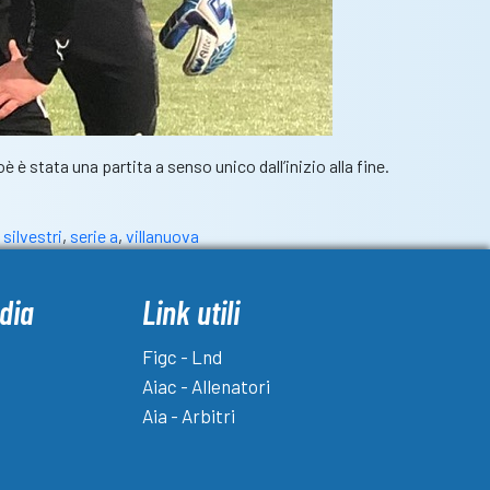
 è stata una partita a senso unico dall’inizio alla fine.
 silvestri
,
serie a
,
villanuova
dia
Link utili
Figc - Lnd
Aiac - Allenatori
Aia - Arbitri