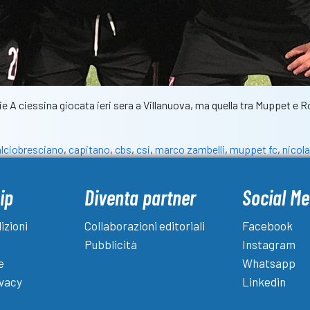
ie A ciessina giocata ieri sera a Villanuova, ma quella tra Muppet e Roè
alciobresciano
,
capitano
,
cbs
,
csi
,
marco zambelli
,
muppet fc
,
nicola
ip
Diventa partner
Social Me
izioni
Collaborazioni editoriali
Facebook
Pubblicità
Instagram
e
Whatsapp
ivacy
Linkedin