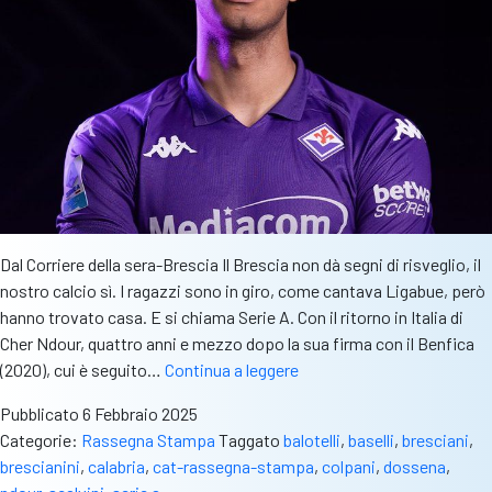
Dal Corriere della sera-Brescia Il Brescia non dà segni di risveglio, il
nostro calcio sì. I ragazzi sono in giro, come cantava Ligabue, però
hanno trovato casa. E si chiama Serie A. Con il ritorno in Italia di
Cher Ndour, quattro anni e mezzo dopo la sua firma con il Benfica
Rass.stampa
(2020), cui è seguito…
Continua a leggere
–
Pubblicato
6 Febbraio 2025
CorriereBs:
Categorie:
Rassegna Stampa
Taggato
balotelli
,
baselli
,
bresciani
,
“Con
brescianini
,
calabria
,
cat-rassegna-stampa
,
colpani
,
dossena
,
Ndour