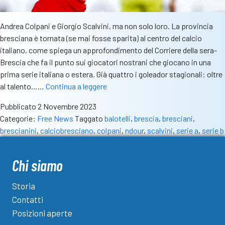
Andrea Colpani e Giorgio Scalvini, ma non solo loro. La provincia
bresciana è tornata (se mai fosse sparita) al centro del calcio
italiano, come spiega un approfondimento del Corriere della sera-
Brescia che fa il punto sui giocatori nostrani che giocano in una
prima serie italiana o estera. Già quattro i goleador stagionali: oltre
La
al talento……
Continua a leggere
provincia
Pubblicato
2 Novembre 2023
al
Categorie:
Free News
Taggato
balotelli
,
brescia
,
bresciani
,
centro
brescianini
,
calciobresciano
,
colpani
,
ndour
,
scalvini
,
serie a
,
serie b
del
calcio
italiano:
Chi siamo
una
squadra
Storia
da
Contatti
Serie
Posizioni aperte
A