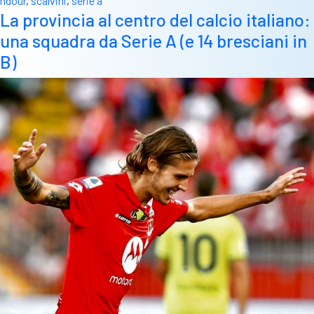
ndour
,
scalvini
,
serie a
sono
La provincia al centro del calcio italiano:
nove
una squadra da Serie A (e 14 bresciani in
i
bresciani
B)
in
Serie
A,
numeri
da
record”