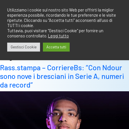
Salta
redazione@calciobresciano.it
349.1834075
al
Utilizziamo i cookie sul nostro sito Web per offrirti la miglior
esperienza possibile, ricordando le tue preferenze e le visite
contenuto
ripetute. Cliccando su "Accetta tutti" acconsenti all'uso di
TUTTI i cookie.
Tuttavia, puoi visitare "Gestisci Cookie" per fornire un
consenso controllato.
Leggi tutto
Abbonati
Accedi
Gestisci Cookie
Accetta tutti
Tag:
ndour
Rass.stampa – CorriereBs: “Con Ndour
sono nove i bresciani in Serie A, numeri
da record”