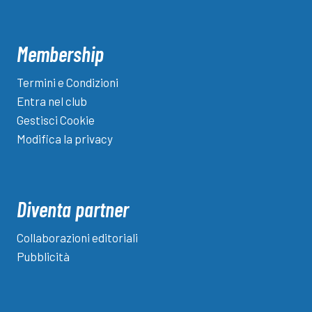
(e
14
bresciani
Membership
in
B)
Termini e Condizioni
Entra nel club
Gestisci Cookie
Modifica la privacy
Diventa partner
Collaborazioni editoriali
Pubblicità