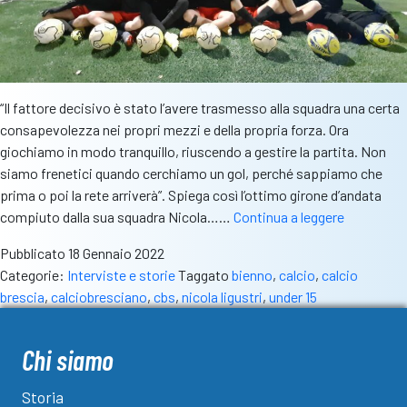
“Il fattore decisivo è stato l’avere trasmesso alla squadra una certa
consapevolezza nei propri mezzi e della propria forza. Ora
giochiamo in modo tranquillo, riuscendo a gestire la partita. Non
siamo frenetici quando cerchiamo un gol, perché sappiamo che
prima o poi la rete arriverà”. Spiega così l’ottimo girone d’andata
Nicola
compiuto dalla sua squadra Nicola……
Continua a leggere
Ligustri:
Pubblicato
18 Gennaio 2022
“Il
Categorie:
Interviste e storie
Taggato
bienno
,
calcio
,
calcio
Bienno
brescia
,
calciobresciano
,
cbs
,
nicola ligustri
,
under 15
crede
davvero
nel
Chi siamo
settore
giovanile”
Storia