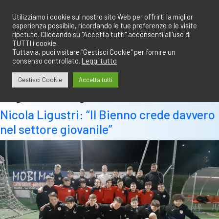
Salta
redazione@calciobresciano.it
349.1834075
al
Utilizziamo i cookie sul nostro sito Web per offrirti la miglior
esperienza possibile, ricordando le tue preferenze e le visite
contenuto
ripetute. Cliccando su "Accetta tutti" acconsenti all'uso di
TUTTI i cookie.
Tuttavia, puoi visitare "Gestisci Cookie" per fornire un
consenso controllato.
Leggi tutto
Abbonati
Accedi
Gestisci Cookie
Accetta tutti
Tag:
nicola ligustri
Nicola Ligustri: “Il Bienno crede davvero
nel settore giovanile”