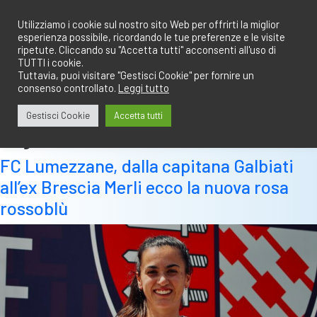
Salta
redazione@calciobresciano.it
349.1834075
al
Utilizziamo i cookie sul nostro sito Web per offrirti la miglior
esperienza possibile, ricordando le tue preferenze e le visite
contenuto
ripetute. Cliccando su "Accetta tutti" acconsenti all'uso di
TUTTI i cookie.
Tuttavia, puoi visitare "Gestisci Cookie" per fornire un
consenso controllato.
Leggi tutto
Abbonati
Accedi
Gestisci Cookie
Accetta tutti
Tag:
non confermate
FC Lumezzane, dalla capitana Galbiati
all’ex Brescia Merli ecco la nuova rosa
rossoblù