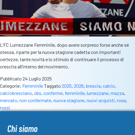
L’FC Lumezzane Femminile, dopo avere sorpreso forse anche sé
stessa, riparte per la nuova stagione cadetta con importanti
certezze, tante novità e lo stimolo di continuare il processo di
crescita all’interno del movimento.
Pubblicato
24 Luglio 2025
Categorie:
Femminile
Taggato
2025
,
2026
,
brescia
,
calcio
,
calciobresciano
,
cbs
,
conferme
,
femminile
,
lumezzane
,
mazza
,
mercato
,
non confermate
,
nuova stagione
,
nuovi acquisti
,
rosa
,
rossi
Chi siamo