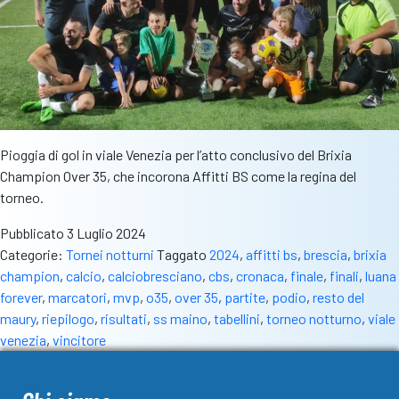
Pioggia di gol in viale Venezia per l’atto conclusivo del Brixia
Champion Over 35, che incorona Affitti BS come la regina del
torneo.
Pubblicato
3 Luglio 2024
Categorie:
Tornei notturni
Taggato
2024
,
affitti bs
,
brescia
,
brixia
champion
,
calcio
,
calciobresciano
,
cbs
,
cronaca
,
finale
,
finali
,
luana
forever
,
marcatori
,
mvp
,
o35
,
over 35
,
partite
,
podio
,
resto del
maury
,
riepilogo
,
risultati
,
ss maino
,
tabellini
,
torneo notturno
,
viale
venezia
,
vincitore