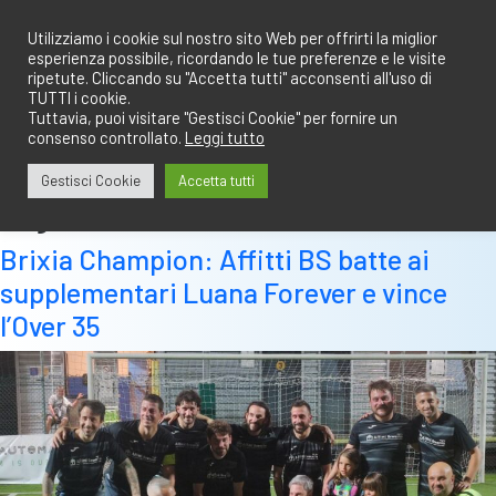
Salta
redazione@calciobresciano.it
349.1834075
al
Utilizziamo i cookie sul nostro sito Web per offrirti la miglior
esperienza possibile, ricordando le tue preferenze e le visite
contenuto
ripetute. Cliccando su "Accetta tutti" acconsenti all'uso di
TUTTI i cookie.
Tuttavia, puoi visitare "Gestisci Cookie" per fornire un
consenso controllato.
Leggi tutto
Abbonati
Accedi
Gestisci Cookie
Accetta tutti
Tag:
o35
Brixia Champion: Affitti BS batte ai
supplementari Luana Forever e vince
l’Over 35