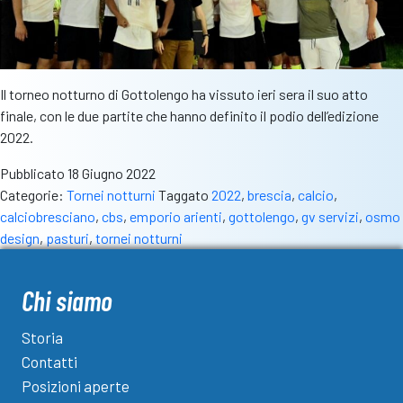
Il torneo notturno di Gottolengo ha vissuto ieri sera il suo atto
finale, con le due partite che hanno definito il podio dell’edizione
2022.
Pubblicato
18 Giugno 2022
Categorie:
Tornei notturni
Taggato
2022
,
brescia
,
calcio
,
calciobresciano
,
cbs
,
emporio arienti
,
gottolengo
,
gv servizi
,
osmo
design
,
pasturi
,
tornei notturni
Chi siamo
Storia
Contatti
Posizioni aperte