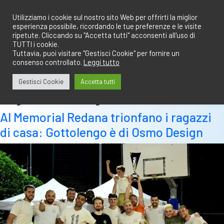
Salta
redazione@calciobresciano.it
349.1834075
al
Utilizziamo i cookie sul nostro sito Web per offrirti la miglior
esperienza possibile, ricordando le tue preferenze e le visite
contenuto
ripetute. Cliccando su "Accetta tutti" acconsenti all'uso di
TUTTI i cookie.
Tuttavia, puoi visitare "Gestisci Cookie" per fornire un
consenso controllato.
Leggi tutto
Abbonati
Accedi
Gestisci Cookie
Accetta tutti
Tag:
osmo design
Al Memorial Redana trionfano i ragazzi
di casa: Gottolengo è di Osmo Design