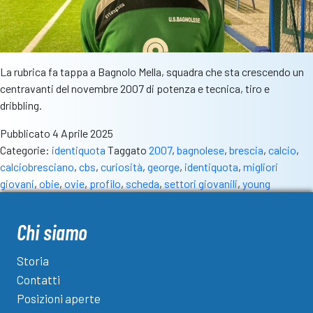
La rubrica fa tappa a Bagnolo Mella, squadra che sta crescendo un
centravanti del novembre 2007 di potenza e tecnica, tiro e
dribbling.
Pubblicato
4 Aprile 2025
Categorie:
identiquota
Taggato
2007
,
bagnolese
,
brescia
,
calcio
,
calciobresciano
,
cbs
,
curiosità
,
george
,
identiquota
,
migliori
giovani
,
obie
,
ovie
,
profilo
,
scheda
,
settori giovanili
,
young
Chi siamo
Storia
Contatti
Posizioni aperte