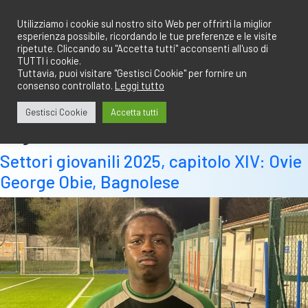
Salta
redazione@calciobresciano.it
349.1834075
al
Utilizziamo i cookie sul nostro sito Web per offrirti la miglior
esperienza possibile, ricordando le tue preferenze e le visite
contenuto
ripetute. Cliccando su "Accetta tutti" acconsenti all'uso di
TUTTI i cookie.
Tuttavia, puoi visitare "Gestisci Cookie" per fornire un
consenso controllato.
Leggi tutto
Abbonati
Accedi
Gestisci Cookie
Accetta tutti
Tag:
ovie
Settori giovanili 2025, capitolo XIV: Ovie
George Obie, Bagnolese