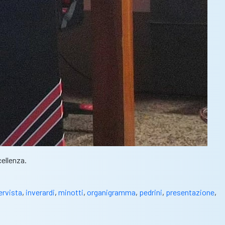
ellenza.
ervista
,
inverardi
,
minotti
,
organigramma
,
pedrini
,
presentazione
,