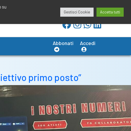
redazione@calciobresciano.it
349.1834075
o su
Gestisci Cookie
Accetta tutti
Abbonati
Accedi
biettivo primo posto”