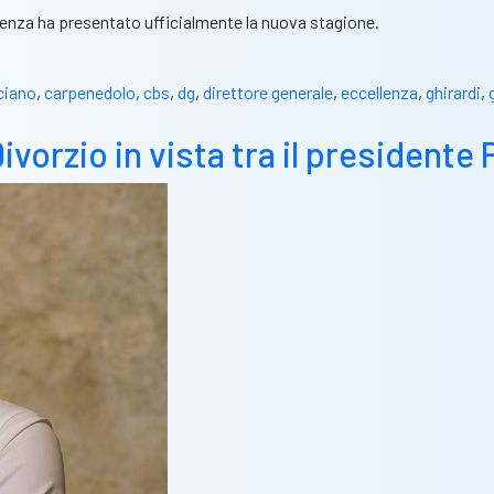
llenza ha presentato ufficialmente la nuova stagione.
ciano
,
carpenedolo
,
cbs
,
dg
,
direttore generale
,
eccellenza
,
ghirardi
,
rzio in vista tra il presidente Pe