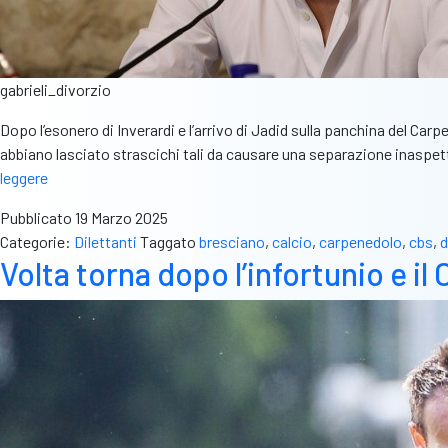
gabrieli_divorzio
Dopo l’esonero di Inverardi e l’arrivo di Jadid sulla panchina del C
abbiano lasciato strascichi tali da causare una separazione inaspet
Altro
leggere
scossone
Pubblicato
19 Marzo 2025
a
Categorie:
Dilettanti
Taggato
bresciano
,
calcio
,
carpenedolo
,
cbs
,
d
Carpenedolo.
Volta torna dopo l’infortunio e il 
Divorzio
in
vista
tra
il
presidente
Pedrini
e