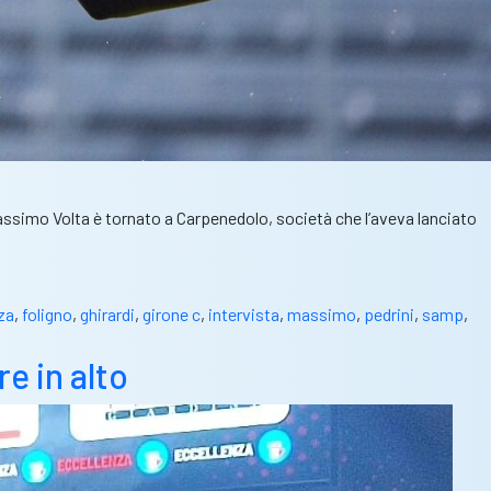
 Massimo Volta è tornato a Carpenedolo, società che l’aveva lanciato
za
,
foligno
,
ghirardi
,
girone c
,
intervista
,
massimo
,
pedrini
,
samp
,
e in alto