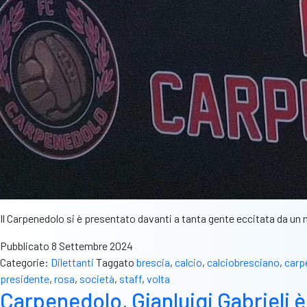
Il Carpenedolo si è presentato davanti a tanta gente eccitata da un
Pubblicato
8 Settembre 2024
Categorie:
Dilettanti
Taggato
brescia
,
calcio
,
calciobresciano
,
carp
presidente
,
rosa
,
società
,
staff
,
volta
Carpenedolo, Gianluigi Gabrieli è