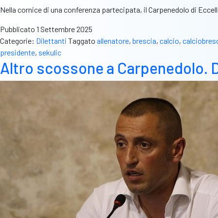
Nella cornice di una conferenza partecipata, il Carpenedolo di Ecce
Pubblicato
1 Settembre 2025
Categorie:
Dilettanti
Taggato
allenatore
,
brescia
,
calcio
,
calciobres
presidente
,
sekulic
Altro scossone a Carpenedolo. Divo