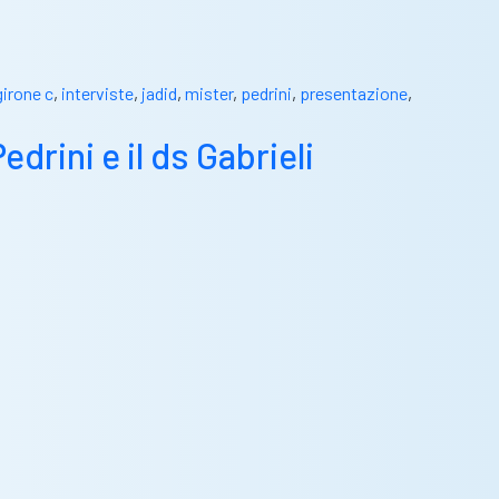
girone c
,
interviste
,
jadid
,
mister
,
pedrini
,
presentazione
,
drini e il ds Gabrieli