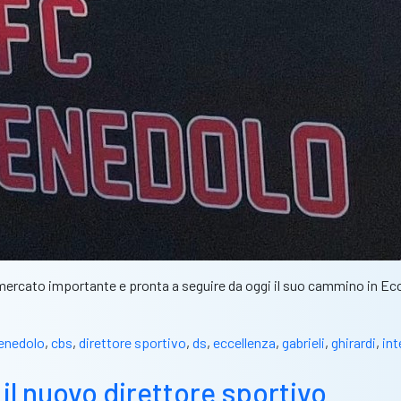
 mercato importante e pronta a seguire da oggi il suo cammino in Ecc
enedolo
,
cbs
,
direttore sportivo
,
ds
,
eccellenza
,
gabrieli
,
ghirardi
,
int
 il nuovo direttore sportivo