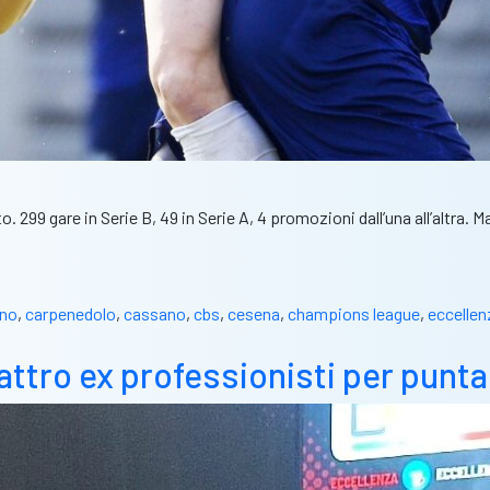
 299 gare in Serie B, 49 in Serie A, 4 promozioni dall’una all’altra.
ano
,
carpenedolo
,
cassano
,
cbs
,
cesena
,
champions league
,
eccellen
ttro ex professionisti per puntar