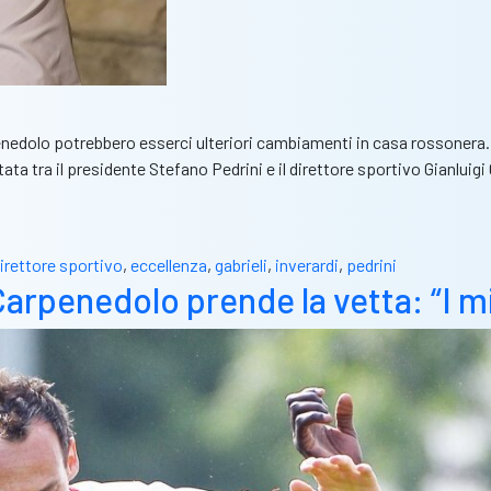
arpenedolo potrebbero esserci ulteriori cambiamenti in casa rossonera
tata tra il presidente Stefano Pedrini e il direttore sportivo Gianl
irettore sportivo
,
eccellenza
,
gabrieli
,
inverardi
,
pedrini
Carpenedolo prende la vetta: “I mie