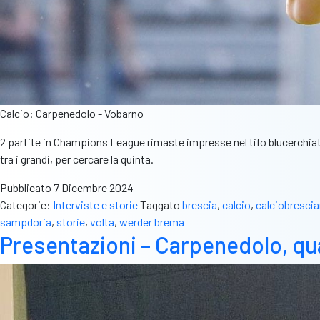
Calcio: Carpenedolo - Vobarno
2 partite in Champions League rimaste impresse nel tifo blucerchiato.
tra i grandi, per cercare la quinta.
Pubblicato
7 Dicembre 2024
Categorie:
Interviste e storie
Taggato
brescia
,
calcio
,
calciobresci
sampdoria
,
storie
,
volta
,
werder brema
Presentazioni – Carpenedolo, qua