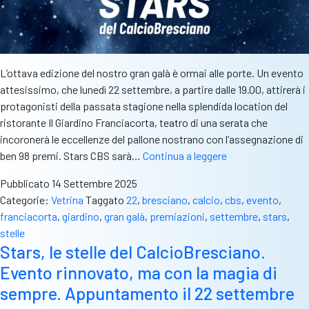
L’ottava edizione del nostro gran galà è ormai alle porte. Un evento
attesissimo, che lunedì 22 settembre, a partire dalle 19.00, attirerà i
protagonisti della passata stagione nella splendida location del
ristorante Il Giardino Franciacorta, teatro di una serata che
incoronerà le eccellenze del pallone nostrano con l’assegnazione di
Stars
ben 98 premi. Stars CBS sarà…
Continua a leggere
del
Pubblicato
14 Settembre 2025
Calcio
Categorie:
Vetrina
Taggato
22
,
bresciano
,
calcio
,
cbs
,
evento
,
Bresciano,
franciacorta
,
giardino
,
gran galà
,
premiazioni
,
settembre
,
stars
,
l’elenco
stelle
dei
Stars, le stelle del CalcioBresciano.
candidati
Evento rinnovato, ma con la magia di
ai
premi
sempre. Appuntamento il 22 settembre
della