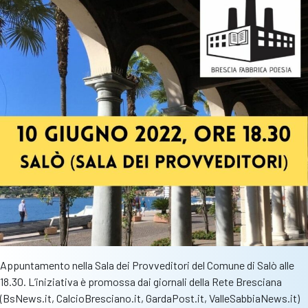
con
riconoscimenti
a
44
società
bresciane
Appuntamento nella Sala dei Provveditori del Comune di Salò alle
18.30. L’iniziativa è promossa dai giornali della Rete Bresciana
(BsNews.it, CalcioBresciano.it, GardaPost.it, ValleSabbiaNews.it)