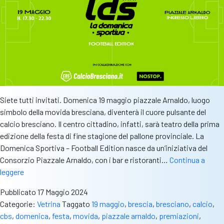
Siete tutti invitati. Domenica 19 maggio piazzale Arnaldo, luogo
simbolo della movida bresciana, diventerà il cuore pulsante del
calcio bresciano. Il centro cittadino, infatti, sarà teatro della prima
edizione della festa di fine stagione del pallone provinciale. La
Domenica Sportiva – Football Edition nasce da un’iniziativa del
Consorzio Piazzale Arnaldo, con i bar e ristoranti…
Continua a
La
leggere
Domenica
Pubblicato
17 Maggio 2024
Sportiva,
Categorie:
Vetrina
Taggato
19 maggio
,
brescia
,
bresciano
,
calcio
,
il
cbs
,
domenica
,
festa
,
movida
,
piazzale arnaldo
,
premiazioni
,
19