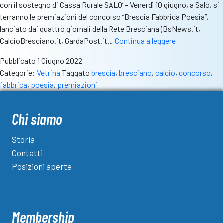
con il sostegno di Cassa Rurale SALO’ – Venerdì 10 giugno, a Salò, si
terranno le premiazioni del concorso “Brescia Fabbrica Poesia”,
lanciato dai quattro giornali della Rete Bresciana (BsNews.it,
“Brescia
CalcioBresciano.it, GardaPost.it…
Continua a leggere
Fabbrica
Pubblicato
1 Giugno 2022
Poesia”:
Categorie:
Vetrina
Taggato
brescia
,
bresciano
,
calcio
,
concorso
,
venerdì
fabbrica
,
poesia
,
premiazioni
10
giugno
le
Chi siamo
premiazioni
Storia
Contatti
Posizioni aperte
Membership