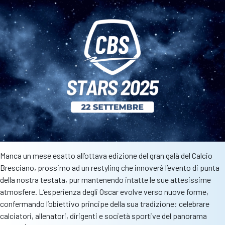
notte
delle
stelle
Manca un mese esatto all’ottava edizione del gran galà del Calcio
Bresciano, prossimo ad un restyling che innoverà l’evento di punta
della nostra testata, pur mantenendo intatte le sue attesissime
atmosfere. L’esperienza degli Oscar evolve verso nuove forme,
confermando l’obiettivo principe della sua tradizione: celebrare
calciatori, allenatori, dirigenti e società sportive del panorama