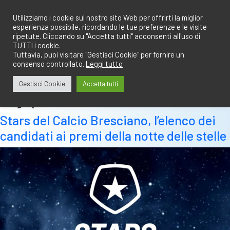
Salta
redazione@calciobresciano.it
349.1834075
al
Utilizziamo i cookie sul nostro sito Web per offrirti la miglior
esperienza possibile, ricordando le tue preferenze e le visite
contenuto
ripetute. Cliccando su "Accetta tutti" acconsenti all'uso di
TUTTI i cookie.
Tuttavia, puoi visitare "Gestisci Cookie" per fornire un
consenso controllato.
Leggi tutto
Abbonati
Accedi
Gestisci Cookie
Accetta tutti
Tag:
premiazioni
Stars del Calcio Bresciano, l’elenco dei
candidati ai premi della notte delle stelle