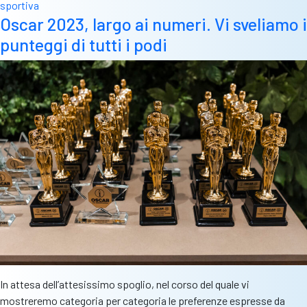
sportiva
maggio
Oscar 2023, largo ai numeri. Vi sveliamo i
in
punteggi di tutti i podi
piazzale
Arnaldo
la
festa
di
fine
stagione
del
Calcio
Bresciano
In attesa dell’attesissimo spoglio, nel corso del quale vi
mostreremo categoria per categoria le preferenze espresse da