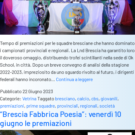
Tempo di premiazioni per le squadre bresciane che hanno dominato
i campionati provinciali e regionali. La Lnd Brescia ha garantito loro
il doveroso omaggio, distribuendo trofei scintillanti nella sede di Ok
School, in città. Dopo un breve convegno di analisi della stagione
2022-2023, impreziosito da uno sguardo rivolto al futuro, i dirigenti
Lnd,
federali hanno incoronato…
Continua a leggere
pioggia
Pubblicato
22 Giugno 2023
di
Categorie:
Vetrina
Taggato
bresciano
,
calcio
,
cbs
,
giovanili
,
trofei.
premiazioni
,
prime squadre
,
provinciali
,
regionali
,
società
La
“Brescia Fabbrica Poesia”: venerdì 10
stagione
giugno le premiazioni
si
conclude