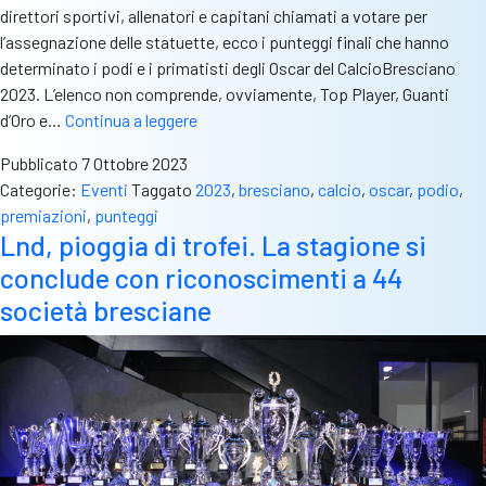
direttori sportivi, allenatori e capitani chiamati a votare per
l’assegnazione delle statuette, ecco i punteggi finali che hanno
determinato i podi e i primatisti degli Oscar del CalcioBresciano
2023. L’elenco non comprende, ovviamente, Top Player, Guanti
Oscar
d’Oro e…
Continua a leggere
2023,
Pubblicato
7 Ottobre 2023
largo
Categorie:
Eventi
Taggato
2023
,
bresciano
,
calcio
,
oscar
,
podio
,
ai
premiazioni
,
punteggi
numeri.
Lnd, pioggia di trofei. La stagione si
Vi
conclude con riconoscimenti a 44
sveliamo
i
società bresciane
punteggi
di
tutti
i
podi