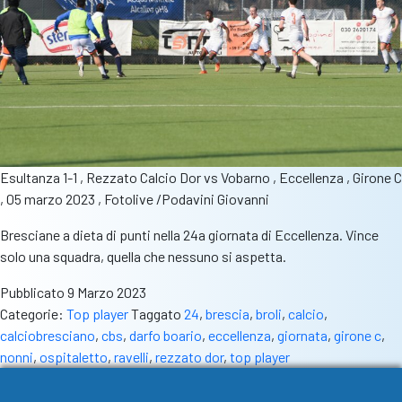
Esultanza 1-1 , Rezzato Calcio Dor vs Vobarno , Eccellenza , Girone C
, 05 marzo 2023 , Fotolive /Podavini Giovanni
Bresciane a dieta di punti nella 24a giornata di Eccellenza. Vince
solo una squadra, quella che nessuno si aspetta.
Pubblicato
9 Marzo 2023
Categorie:
Top player
Taggato
24
,
brescia
,
broli
,
calcio
,
calciobresciano
,
cbs
,
darfo boario
,
eccellenza
,
giornata
,
girone c
,
nonni
,
ospitaletto
,
ravelli
,
rezzato dor
,
top player