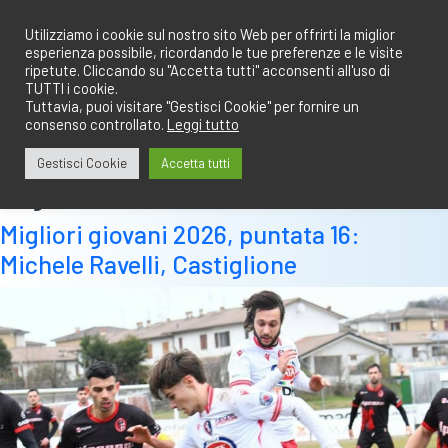
Salta
redazione@calciobresciano.it
349.1834075
al
Utilizziamo i cookie sul nostro sito Web per offrirti la miglior
esperienza possibile, ricordando le tue preferenze e le visite
contenuto
ripetute. Cliccando su "Accetta tutti" acconsenti all'uso di
TUTTI i cookie.
Tuttavia, puoi visitare "Gestisci Cookie" per fornire un
consenso controllato.
Leggi tutto
Abbonati
Accedi
Gestisci Cookie
Accetta tutti
Tag:
ravelli
Migliori giovani 2026, puntata 16:
Michele Ravelli, Castiglione