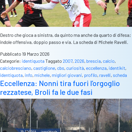
Destro che gioca a sinistra, da quinto ma anche da quarto di difesa;
indole offensiva, doppio passo e via. La scheda di Michele Ravelli.
Pubblicato
19 Marzo 2026
Categorie:
identiquota
Taggato
2007
,
2026
,
brescia
,
calcio
,
calciobresciano
,
castiglione
,
cbs
,
curiosità
,
eccellenza
,
identikit
,
identiquota
,
info
,
michele
,
migliori giovani
,
profilo
,
ravelli
,
scheda
Eccellenza: Nonni tira fuori l’orgoglio
rezzatese, Broli fa le due fasi