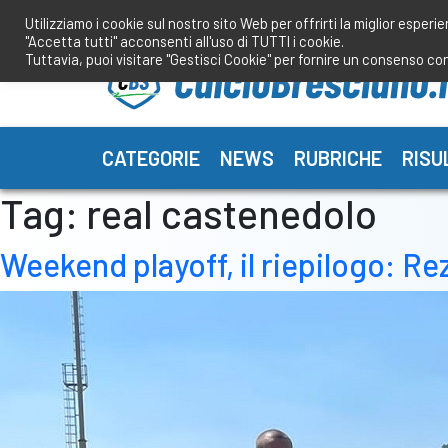
Salta
Utilizziamo i cookie sul nostro sito Web per offrirti la miglior esperi
al
"Accetta tutti" acconsenti all'uso di TUTTI i cookie.
contenuto
Tuttavia, puoi visitare "Gestisci Cookie" per fornire un consenso co
CATEGORIE
NEWS
RUBRICHE
RISU
Tag:
real castenedolo
Weekend playoff, il riepilogo: Re