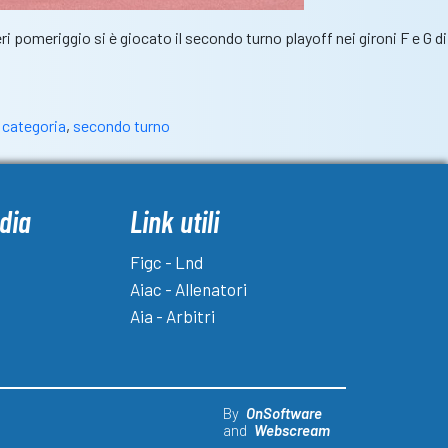
ri pomeriggio si è giocato il secondo turno playoff nei gironi F e G di
 categoria
,
secondo turno
dia
Link utili
Figc - Lnd
Aiac - Allenatori
Aia - Arbitri
By
OnSoftware
and
Webscream