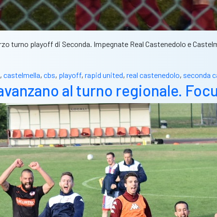
 terzo turno playoff di Seconda. Impegnate Real Castenedolo e Castelm
,
castelmella
,
cbs
,
playoff
,
rapid united
,
real castenedolo
,
seconda c
vanzano al turno regionale. Focus