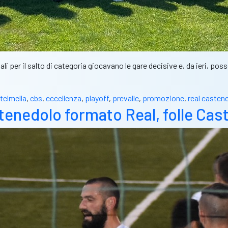
li per il salto di categoria giocavano le gare decisive e, da ieri, p
telmella
,
cbs
,
eccellenza
,
playoff
,
prevalle
,
promozione
,
real casten
stenedolo formato Real, folle Cas