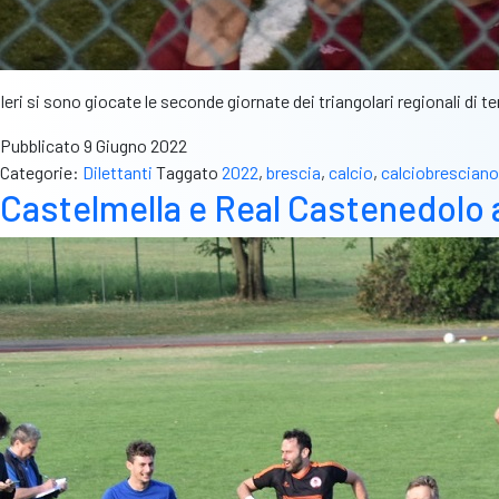
Ieri si sono giocate le seconde giornate dei triangolari regionali di
Pubblicato
9 Giugno 2022
Categorie:
Dilettanti
Taggato
2022
,
brescia
,
calcio
,
calciobresciano
Castelmella e Real Castenedolo a