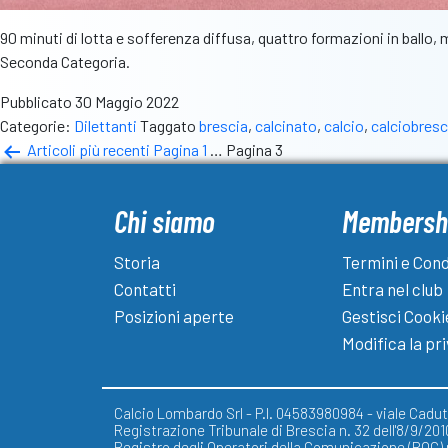
90 minuti di lotta e sofferenza diffusa, quattro formazioni in ballo, 
Seconda Categoria.
Pubblicato
30 Maggio 2022
Categorie:
Dilettanti
Taggato
brescia
,
calcinato
,
calcio
,
calciobres
Paginazione
Articoli
più recenti
Pagina 1
…
Pagina 3
degli
Chi siamo
Membersh
articoli
Storia
Termini e Cond
Contatti
Entra nel club
Posizioni aperte
Gestisci Cooki
Modifica la pr
Calcio Lombardo Srl - P.I. 04583980984 - viale Caduti
Registrazione Tribunale di Brescia n. 32 dell'8/9/201
Registro degli Operatori della Comunicazione (ROC