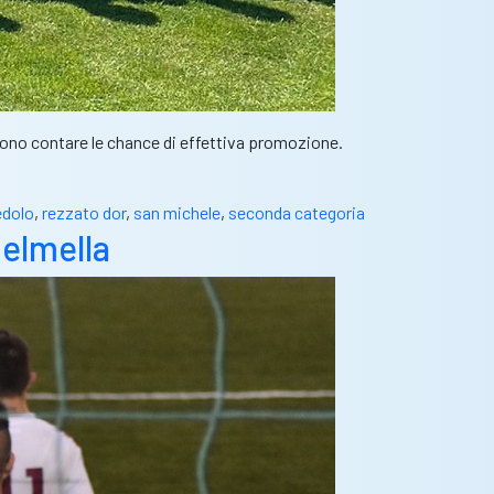
ossono contare le chance di effettiva promozione.
edolo
,
rezzato dor
,
san michele
,
seconda categoria
telmella