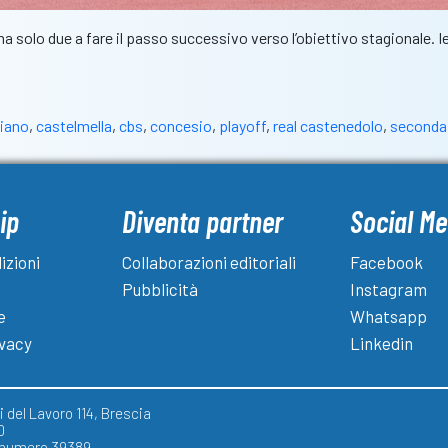
ma solo due a fare il passo successivo verso l’obiettivo stagionale. Ie
ciano
,
castelmella
,
cbs
,
concesio
,
playoff
,
real castenedolo
,
seconda
ip
Diventa partner
Social Me
izioni
Collaborazioni editoriali
Facebook
Pubblicità
Instagram
e
Whatsapp
ivacy
Linkedin
 del Lavoro 114, Brescia
0
) numero 39389