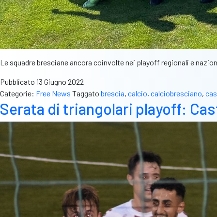
Le squadre bresciane ancora coinvolte nei playoff regionali e naziona
Pubblicato
13 Giugno 2022
Categorie:
Free News
Taggato
brescia
,
calcio
,
calciobresciano
,
cas
Serata di triangolari playoff: Ca