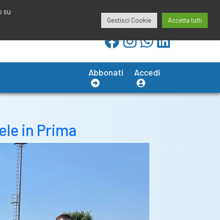
redazione@calciobresciano.it
349.1834075
o su
Gestisci Cookie
Accetta tutti
Abbonati
Accedi
ele in Prima