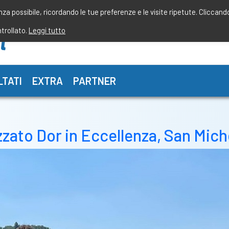
enza possibile, ricordando le tue preferenze e le visite ripetute. Cliccand
ntrollato.
Leggi tutto
LTATI
EXTRA
PARTNER
zzato Dor in Eccellenza, San Mich