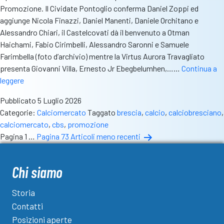
Promozione. Il Cividate Pontoglio conferma Daniel Zoppi ed
aggiunge Nicola Finazzi, Daniel Manenti, Daniele Orchitano e
Alessandro Chiari, il Castelcovati dà il benvenuto a Otman
Haichami, Fabio Cirimbelli, Alessandro Saronni e Samuele
Farimbella (foto d’archivio) mentre la Virtus Aurora Travagliato
presenta Giovanni Villa, Ernesto Jr Ebegbelumhen,……
Continua a
I
leggere
movimenti
Pubblicato
5 Luglio 2026
delle
Categorie:
Calciomercato
Taggato
brescia
,
calcio
,
calciobresciano
,
compagini
calciomercato
,
cbs
,
promozione
bresciane
Paginazione
Pagina 1
…
Pagina 73
Articoli
meno recenti
di
degli
Promozione
articoli
Chi siamo
Storia
Contatti
Posizioni aperte