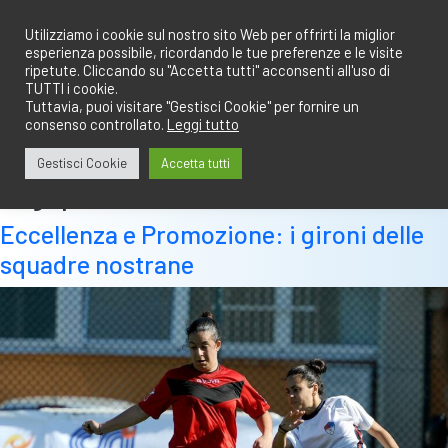
Salta
redazione@calciobresciano.it
349.1834075
al
Utilizziamo i cookie sul nostro sito Web per offrirti la miglior
esperienza possibile, ricordando le tue preferenze e le visite
contenuto
ripetute. Cliccando su "Accetta tutti" acconsenti all'uso di
TUTTI i cookie.
Tuttavia, puoi visitare "Gestisci Cookie" per fornire un
consenso controllato.
Leggi tutto
Abbonati
Accedi
Gestisci Cookie
Accetta tutti
Tag:
promozione
Eccellenza e Promozione: i gironi delle
squadre nostrane