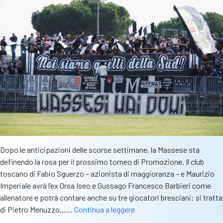
per
niente”
Dopo le anticipazioni delle scorse settimane, la Massese sta
definendo la rosa per il prossimo torneo di Promozione. Il club
toscano di Fabio Sguerzo – azionista di maggioranza – e Maurizio
Imperiale avrà l’ex Orsa Iseo e Gussago Francesco Barbieri come
allenatore e potrà contare anche su tre giocatori bresciani: si tratta
Massese
di Pietro Menuzzo……
Continua a leggere
di