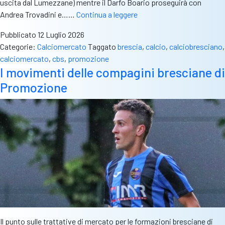
uscita dal Lumezzane) mentre il Darfo Boario proseguirà con
Promozione:
Andrea Trovadini e……
Continua a leggere
si
Pubblicato
12 Luglio 2026
muove
Categorie:
Calciomercato
Taggato
brescia
,
calcio
,
calciobresciano
,
lo
calciomercato
,
cbs
,
promozione
Sporting
I movimenti delle compagini bresciane di
Chiari,
Promozione
novità
anche
per
il
Montirone
Il punto sulle trattative di mercato per le formazioni bresciane di