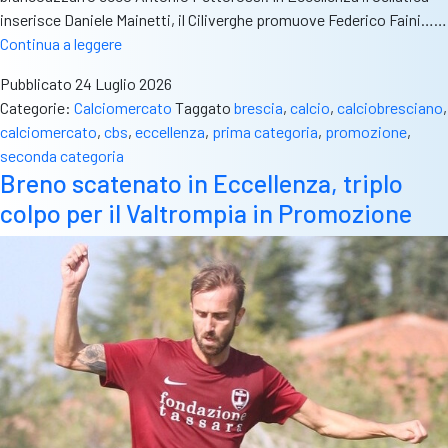
inserisce Daniele Mainetti, il Ciliverghe promuove Federico Faini……
Trattative
Continua a leggere
definite
Pubblicato
24 Luglio 2026
in
Categorie:
Calciomercato
Taggato
brescia
,
calcio
,
calciobresciano
,
tutte
calciomercato
,
cbs
,
eccellenza
,
prima categoria
,
promozione
,
le
seconda categoria
categorie:
Breno scatenato in Eccellenza, triplo
il
colpo per il Valtrompia in Promozione
riepilogo