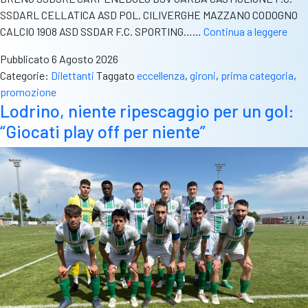
SSDARL CELLATICA ASD POL. CILIVERGHE MAZZANO CODOGNO
Ecce
CALCIO 1908 ASD SSDAR F.C. SPORTING……
Continua a leggere
Pro
Pubblicato
6 Agosto 2026
Pri
Categorie:
Dilettanti
Taggato
eccellenza
,
gironi
,
prima categoria
,
e
promozione
Sec
Lodrino, niente ripescaggio per un gol:
i
“Giocati play off per niente”
giro
delle
bres