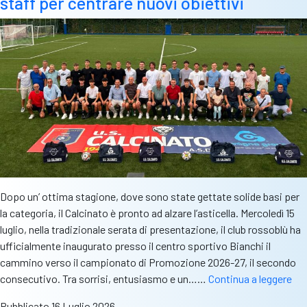
staff per centrare nuovi obiettivi
il
Valtrompia
in
Promozione
Dopo un’ ottima stagione, dove sono state gettate solide basi per
la categoria, il Calcinato è pronto ad alzare l’asticella. Mercoledì 15
luglio, nella tradizionale serata di presentazione, il club rossoblù ha
ufficialmente inaugurato presso il centro sportivo Bianchi il
cammino verso il campionato di Promozione 2026-27, il secondo
Pre
consecutivo. Tra sorrisi, entusiasmo e un……
Continua a leggere
–
Pubblicato
16 Luglio 2026