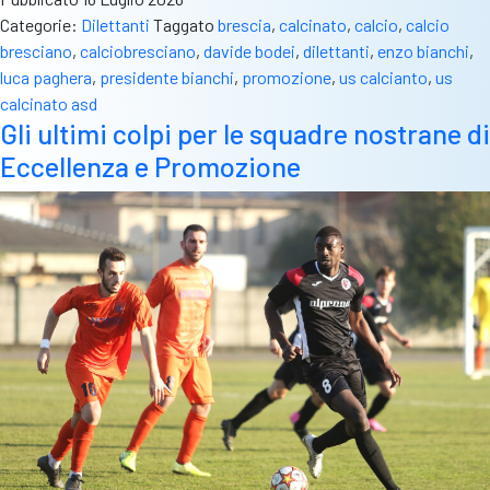
U.S
Categorie:
Dilettanti
Taggato
brescia
,
calcinato
,
calcio
,
calcio
Cal
bresciano
,
calciobresciano
,
davide bodei
,
dilettanti
,
enzo bianchi
,
un
luca paghera
,
presidente bianchi
,
promozione
,
us calcianto
,
us
nu
calcinato asd
sta
Gli ultimi colpi per le squadre nostrane di
per
Eccellenza e Promozione
cen
nuo
obi