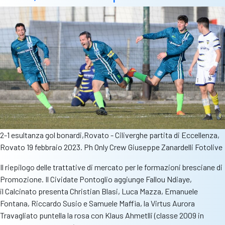
di
Eccell
e
Promo
2-1 esultanza gol bonardi,Rovato - Ciliverghe partita di Eccellenza,
Rovato 19 febbraio 2023. Ph Only Crew Giuseppe Zanardelli Fotolive
Il riepilogo delle trattative di mercato per le formazioni bresciane di
Promozione. Il Cividate Pontoglio aggiunge Fallou Ndiaye,
il Calcinato presenta Christian Blasi, Luca Mazza, Emanuele
Fontana, Riccardo Susio e Samuele Maffia, la Virtus Aurora
Travagliato puntella la rosa con Klaus Ahmetlli (classe 2009 in