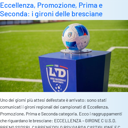
Eccellenza, Promozione, Prima e
delle
Seconda: i gironi delle bresciane
squad
nostr
Uno dei giorni più attesi dell’estate è arrivato: sono stati
comunicati i gironi regionali dei campionati di Eccellenza,
Promozione, Prima e Seconda categoria. Ecco i raggruppamenti
che riguardano le bresciane: ECCELLENZA – GIRONE C U.S.D.
BRENO SSDSRL CARPENEDOLO BSV GARDA CASTIGLIONE F.C.