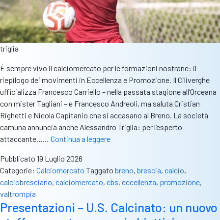
triglia
È sempre vivo il calciomercato per le formazioni nostrane: il
riepilogo dei movimenti in Eccellenza e Promozione. Il Ciliverghe
ufficializza Francesco Carriello – nella passata stagione all’Orceana
con mister Tagliani – e Francesco Andreoli, ma saluta Cristian
Righetti e Nicola Capitanio che si accasano al Breno. La società
camuna annuncia anche Alessandro Triglia: per l’esperto
Breno
attaccante……
Continua a leggere
scatenato
Pubblicato
19 Luglio 2026
in
Categorie:
Calciomercato
Taggato
breno
,
brescia
,
calcio
,
Eccellenza,
calciobresciano
,
calciomercato
,
cbs
,
eccellenza
,
promozione
,
triplo
valtrompia
colpo
Presentazioni – U.S. Calcinato: un nuovo
per