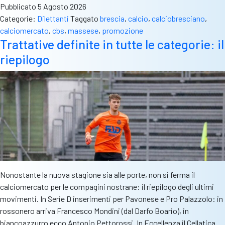
Pubblicato
5 Agosto 2026
Imperiale,
Categorie:
Dilettanti
Taggato
brescia
,
calcio
,
calciobresciano
,
ci
calciomercato
,
cbs
,
massese
,
promozione
sono
Trattative definite in tutte le categorie: il
anche
riepilogo
tre
bresciani
nella
rosa
bianconera
Nonostante la nuova stagione sia alle porte, non si ferma il
calciomercato per le compagini nostrane: il riepilogo degli ultimi
movimenti. In Serie D inserimenti per Pavonese e Pro Palazzolo: in
rossonero arriva Francesco Mondini (dal Darfo Boario), in
biancoazzurro ecco Antonio Pettorossi. In Eccellenza il Cellatica