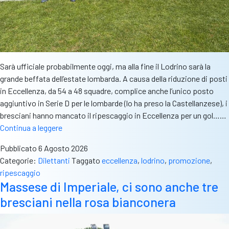
Sarà ufficiale probabilmente oggi, ma alla fine il Lodrino sarà la
grande beffata dell’estate lombarda. A causa della riduzione di posti
in Eccellenza, da 54 a 48 squadre, complice anche l’unico posto
aggiuntivo in Serie D per le lombarde (lo ha preso la Castellanzese), i
bresciani hanno mancato il ripescaggio in Eccellenza per un gol……
Lodrino,
Continua a leggere
niente
Pubblicato
6 Agosto 2026
ripescaggio
Categorie:
Dilettanti
Taggato
eccellenza
,
lodrino
,
promozione
,
per
ripescaggio
un
Massese di Imperiale, ci sono anche tre
gol:
bresciani nella rosa bianconera
“Giocati
play
off