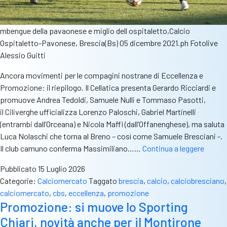
mbengue della pavaonese e miglio dell ospitaletto,Calcio
Ospitaletto-Pavonese, Brescia(Bs) 05 dicembre 2021.ph Fotolive
Alessio Guitti
Ancora movimenti per le compagini nostrane di Eccellenza e
Promozione: il riepilogo. Il Cellatica presenta Gerardo Ricciardi e
promuove Andrea Tedoldi, Samuele Nulli e Tommaso Pasotti,
il Ciliverghe ufficializza Lorenzo Paloschi, Gabriel Martinelli
(entrambi dall’Orceana) e Nicola Maffi (dall’Offanenghese), ma saluta
Luca Nolaschi che torna al Breno – così come Samuele Bresciani -.
Gli
Il club camuno conferma Massimiliano……
Continua a leggere
ultimi
Pubblicato
15 Luglio 2026
colpi
Categorie:
Calciomercato
Taggato
brescia
,
calcio
,
calciobresciano
,
per
calciomercato
,
cbs
,
eccellenza
,
promozione
le
Promozione: si muove lo Sporting
squadr
Chiari, novità anche per il Montirone
nostra