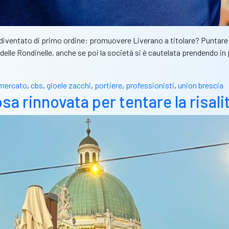
a è diventato di primo ordine: promuovere Liverano a titolare? Punta
delle Rondinelle, anche se poi la società si è cautelata prendendo i
omercato
,
cbs
,
gioele zacchi
,
portiere
,
professionisti
,
union brescia
sa rinnovata per tentare la risali