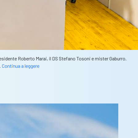
Presidente Roberto Marai, il DS Stefano Tosoni e mister Gaburro.
Desenzano,
…
Continua a leggere
nuova
sfida:
«Entusiasmo
e
voglia
di
farci
trovare
pronti»