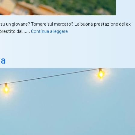
re su un giovane? Tornare sul mercato? La buona prestazione dell’ex
Brescia,
n prestito dal……
Continua a leggere
ecco
il
nuovo
ta
portiere:
Gioele
Zacchi
dal
Sassuolo