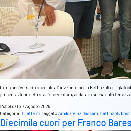
C’è un anniversario speciale all’orizzonte per la Bettinzoli ed i gial
presentazione della stagione ventura, andata in scena sulla terrazza d
Pubblicato
7 Agosto 2026
Categorie:
Dilettanti
Taggato
Amilcare Baldassarri
,
bettinzoli
,
bres
Diecimila cuori per Franco Baresi