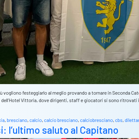
loblù vogliono festeggiarlo al meglio provando a tornare in Seconda Ca
ell’Hotel Vittoria, dove dirigenti, staff e giocatori si sono ritrovat
cia
,
bresciano
,
calcio
,
calcio bresciano
,
calciobresciano
,
cbs
,
diletta
: l’ultimo saluto al Capitano