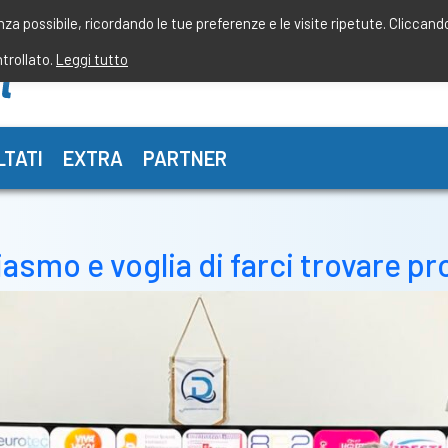
enza possibile, ricordando le tue preferenze e le visite ripetute. Cliccand
ntrollato.
Leggi tutto
LTATI
EXTRA
PARTNER
smo e voglia di farci trovare pr