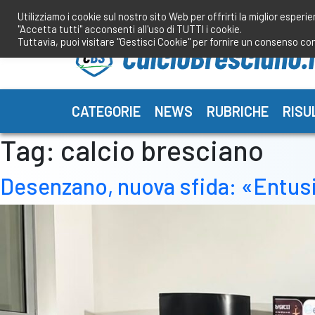
Salta
Utilizziamo i cookie sul nostro sito Web per offrirti la miglior esperi
al
"Accetta tutti" acconsenti all'uso di TUTTI i cookie.
contenuto
Tuttavia, puoi visitare "Gestisci Cookie" per fornire un consenso co
CATEGORIE
NEWS
RUBRICHE
RISU
Tag:
calcio bresciano
Desenzano, nuova sfida: «Entusia