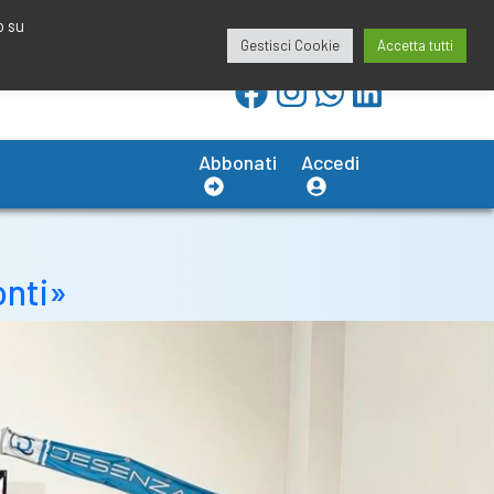
redazione@calciobresciano.it
349.1834075
o su
Gestisci Cookie
Accetta tutti
Abbonati
Accedi
onti»