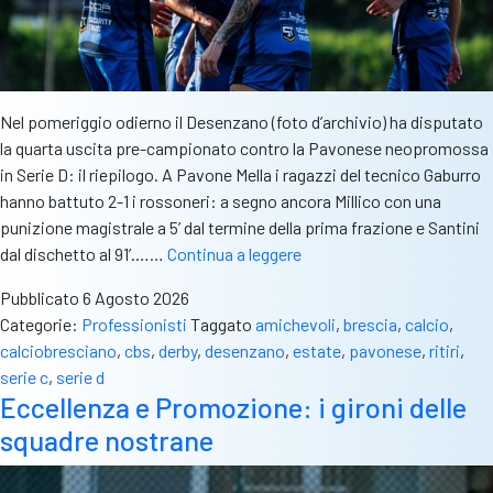
Nel pomeriggio odierno il Desenzano (foto d’archivio) ha disputato
la quarta uscita pre-campionato contro la Pavonese neopromossa
in Serie D: il riepilogo. A Pavone Mella i ragazzi del tecnico Gaburro
hanno battuto 2-1 i rossoneri: a segno ancora Millico con una
punizione magistrale a 5’ dal termine della prima frazione e Santini
Il
dal dischetto al 91’.……
Continua a leggere
Desenzano
Pubblicato
6 Agosto 2026
supera
Categorie:
Professionisti
Taggato
amichevoli
,
brescia
,
calcio
,
di
calciobresciano
,
cbs
,
derby
,
desenzano
,
estate
,
pavonese
,
ritiri
,
misura
serie c
,
serie d
la
Eccellenza e Promozione: i gironi delle
Pavonese:
squadre nostrane
decisivi
Millico
e