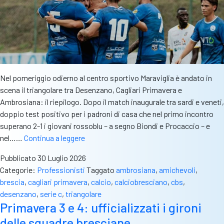
Nel pomeriggio odierno al centro sportivo Maraviglia è andato in
scena il triangolare tra Desenzano, Cagliari Primavera e
Ambrosiana: il riepilogo. Dopo il match inaugurale tra sardi e veneti,
doppio test positivo per i padroni di casa che nel primo incontro
superano 2-1 i giovani rossoblu – a segno Biondi e Procaccio – e
Desenzano,
nel……
Continua a leggere
il
Pubblicato
30 Luglio 2026
riepilogo
Categorie:
Professionisti
Taggato
ambrosiana
,
amichevoli
,
del
brescia
,
cagliari primavera
,
calcio
,
calciobresciano
,
cbs
,
triangolare
desenzano
,
serie c
,
triangolare
con
Primavera 3 e 4: ufficializzati i gironi
Cagliari
delle squadre bresciane
Primavera