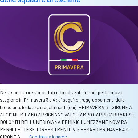
e
Ambrosiana
Nelle scorse ore sono stati ufficializzati i gironi per la nuova
stagione in Primavera 3 e 4: di seguito i raggruppamenti delle
bresciane, le date e i regolamenti (qui). PRIMAVERA 3 – GIRONE A
ALCIONE MILANO ARZIGNANO VALCHIAMPO CARPI CARRARESE
DOLOMITI BELLUNESI GIANA ERMINIO LUMEZZANE NOVARA
PERGOLETTESE TORRES TRENTO VIS PESARO PRIMAVERA 4 –
Primavera
GIRONE A……
Continua a leggere