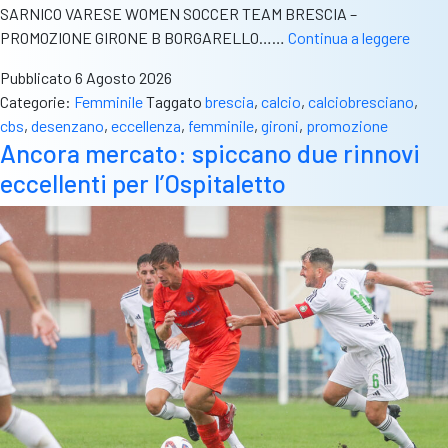
SARNICO VARESE WOMEN SOCCER TEAM BRESCIA –
Eccel
PROMOZIONE GIRONE B BORGARELLO……
Continua a leggere
e
Pubblicato
6 Agosto 2026
Prom
Categorie:
Femminile
Taggato
brescia
,
calcio
,
calciobresciano
,
i
cbs
,
desenzano
,
eccellenza
,
femminile
,
gironi
,
promozione
gironi
Ancora mercato: spiccano due rinnovi
delle
eccellenti per l’Ospitaletto
squad
nostr