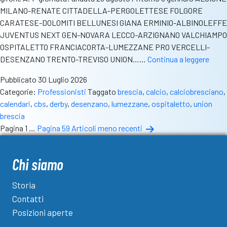
MILANO-RENATE CITTADELLA-PERGOLETTESE FOLGORE
CARATESE-DOLOMITI BELLUNESI GIANA ERMINIO-ALBINOLEFFE
JUVENTUS NEXT GEN-NOVARA LECCO-ARZIGNANO VALCHIAMPO
OSPITALETTO FRANCIACORTA-LUMEZZANE PRO VERCELLI-
Calen
DESENZANO TRENTO-TREVISO UNION……
Continua a leggere
Serie
Pubblicato
30 Luglio 2026
C:
Categorie:
Professionisti
Taggato
brescia
,
calcio
,
calciobresciano
,
derby
calendari
,
cbs
,
derby
,
desenzano
,
lumezzane
,
ospitaletto
,
union
bresc
brescia
alla
Paginazione
Pagina 1
…
Pagina 59
Articoli
meno recenti
prim
degli
e
all’ul
articoli
Chi siamo
curv
del
Storia
giron
Contatti
A
Posizioni aperte