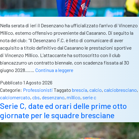
Nella serata di ieri il Desenzano ha ufficializzato l’arrivo di Vincenzo
Millico, esterno offensivo proveniente dal Casarano. Di seguito la
nota del club: “Il Desenzano F.C. è lieto di comunicare di aver
acquisito a titolo definitivo dal Casarano le prestazioni sportive
di Vincenzo Millico. L’attaccante ha sottoscritto con il club
biancazzurro un contratto biennale, con scadenza fissata al 30
Desenzano,
giugno 2028.……
Continua a leggere
gran
Pubblicato
1 Agosto 2026
colpo
Categorie:
Professionisti
Taggato
brescia
,
calcio
,
calciobresciano
,
in
calciomercato
,
cbs
,
desenzano
,
millico
,
serie c
attacco:
Serie C, date ed orari delle prime otto
ecco
giornate per le squadre bresciane
Vincenzo
Millico