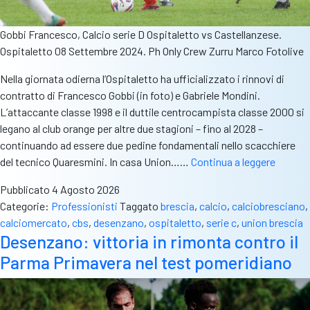
Gobbi Francesco, Calcio serie D Ospitaletto vs Castellanzese.
Ospitaletto 08 Settembre 2024. Ph Only Crew Zurru Marco Fotolive
Nella giornata odierna l’Ospitaletto ha ufficializzato i rinnovi di
contratto di Francesco Gobbi (in foto) e Gabriele Mondini.
L’attaccante classe 1998 e il duttile centrocampista classe 2000 si
legano al club orange per altre due stagioni – fino al 2028 –
continuando ad essere due pedine fondamentali nello scacchiere
Ancora
del tecnico Quaresmini. In casa Union……
Continua a leggere
mercat
Pubblicato
4 Agosto 2026
spicca
Categorie:
Professionisti
Taggato
brescia
,
calcio
,
calciobresciano
,
due
calciomercato
,
cbs
,
desenzano
,
ospitaletto
,
serie c
,
union brescia
rinnovi
Desenzano: vittoria in rimonta contro il
eccelle
Parma Primavera nel test pomeridiano
per
l’Ospita