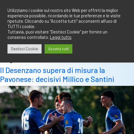
Salta
redazione@calciobresciano.it
349.1834075
al
Utilizziamo i cookie sul nostro sito Web per offrirti la miglior
esperienza possibile, ricordando le tue preferenze e le visite
contenuto
ripetute. Cliccando su "Accetta tutti" acconsenti all'uso di
TUTTI i cookie.
Tuttavia, puoi visitare "Gestisci Cookie" per fornire un
consenso controllato.
Leggi tutto
Abbonati
Accedi
Gestisci Cookie
Accetta tutti
Tag:
desenzano
Il Desenzano supera di misura la
Pavonese: decisivi Millico e Santini