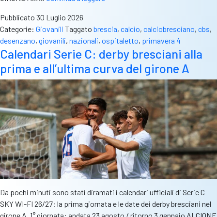
3
Pubblicato
30 Luglio 2026
e
Categorie:
Giovanili
Taggato
brescia
,
calcio
,
calciobresciano
,
cbs
,
4:
desenzano
,
giovanili
,
nazionali
,
ospitaletto
,
primavera 4
ufficializzati
Calendari Serie C: derby bresciani alla
i
prima e all’ultima curva del girone A
gironi
delle
squadre
bresciane
Da pochi minuti sono stati diramati i calendari ufficiali di Serie C
SKY WI-FI 26/27: la prima giornata e le date dei derby bresciani nel
girone A. 1° giornata: andata 23 agosto / ritorno 3 gennaio ALCIONE