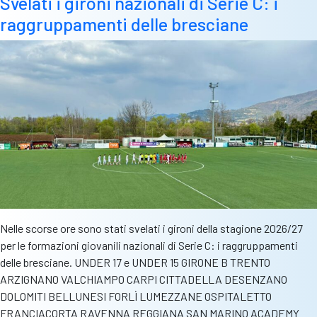
Svelati i gironi nazionali di Serie C: i
Par
raggruppamenti delle bresciane
Prim
nel
test
pome
Nelle scorse ore sono stati svelati i gironi della stagione 2026/27
per le formazioni giovanili nazionali di Serie C: i raggruppamenti
delle bresciane. UNDER 17 e UNDER 15 GIRONE B TRENTO
ARZIGNANO VALCHIAMPO CARPI CITTADELLA DESENZANO
DOLOMITI BELLUNESI FORLÌ LUMEZZANE OSPITALETTO
FRANCIACORTA RAVENNA REGGIANA SAN MARINO ACADEMY