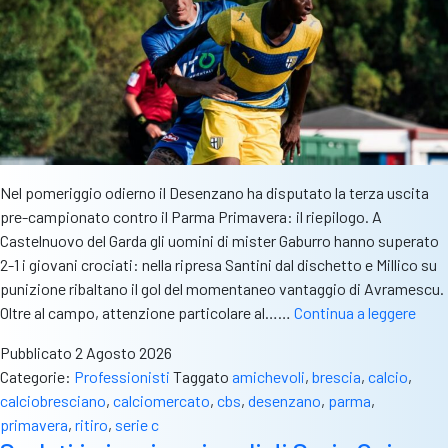
Nel pomeriggio odierno il Desenzano ha disputato la terza uscita
pre-campionato contro il Parma Primavera: il riepilogo. A
Castelnuovo del Garda gli uomini di mister Gaburro hanno superato
2-1 i giovani crociati: nella ripresa Santini dal dischetto e Millico su
punizione ribaltano il gol del momentaneo vantaggio di Avramescu.
Dese
Oltre al campo, attenzione particolare al……
Continua a leggere
vitto
Pubblicato
2 Agosto 2026
in
Categorie:
Professionisti
Taggato
amichevoli
,
brescia
,
calcio
,
rimo
calciobresciano
,
calciomercato
,
cbs
,
desenzano
,
parma
,
cont
primavera
,
ritiro
,
serie c
il