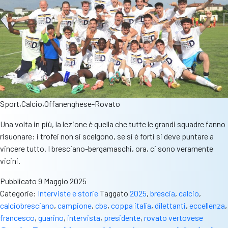
Sport,Calcio,Offanenghese-Rovato
Una volta in più, la lezione è quella che tutte le grandi squadre fanno
risuonare: i trofei non si scelgono, se si è forti si deve puntare a
vincere tutto. I bresciano-bergamaschi, ora, ci sono veramente
vicini.
Pubblicato
9 Maggio 2025
Categorie:
Interviste e storie
Taggato
2025
,
brescia
,
calcio
,
calciobresciano
,
campione
,
cbs
,
coppa italia
,
dilettanti
,
eccellenza
,
francesco
,
guarino
,
intervista
,
presidente
,
rovato vertovese