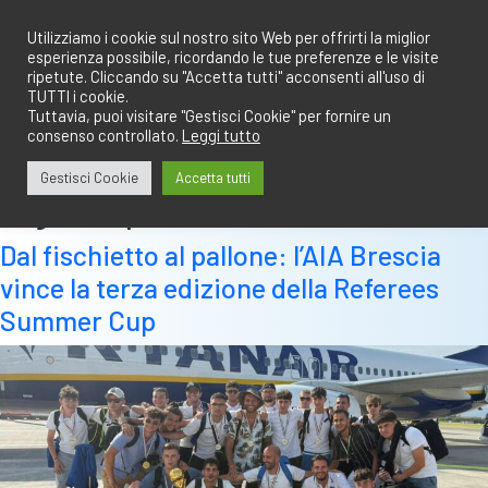
Salta
redazione@calciobresciano.it
349.1834075
al
Utilizziamo i cookie sul nostro sito Web per offrirti la miglior
esperienza possibile, ricordando le tue preferenze e le visite
contenuto
ripetute. Cliccando su "Accetta tutti" acconsenti all'uso di
TUTTI i cookie.
Tuttavia, puoi visitare "Gestisci Cookie" per fornire un
consenso controllato.
Leggi tutto
Abbonati
Accedi
Gestisci Cookie
Accetta tutti
Tag:
campione
Dal fischietto al pallone: l’AIA Brescia
vince la terza edizione della Referees
Summer Cup