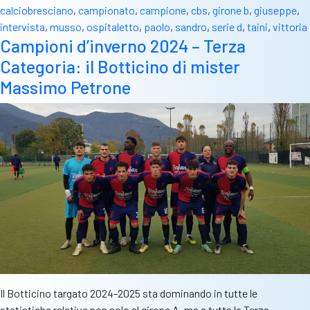
calciobresciano
,
campionato
,
campione
,
cbs
,
girone b
,
giuseppe
,
intervista
,
musso
,
ospitaletto
,
paolo
,
sandro
,
serie d
,
taini
,
vittoria
Campioni d’inverno 2024 – Terza
Categoria: il Botticino di mister
Massimo Petrone
Il Botticino targato 2024-2025 sta dominando in tutte le
statistiche relative non solo al girone A, ma a tutta la Terza