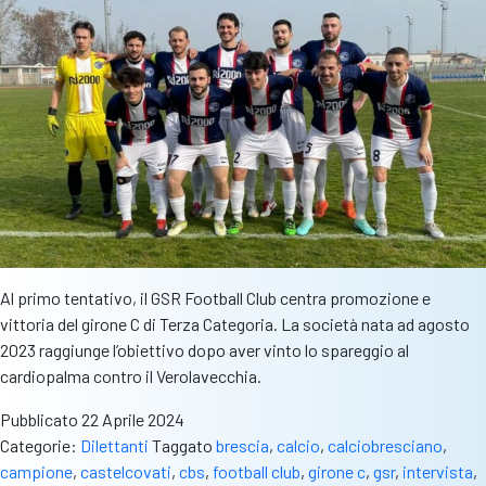
Al primo tentativo, il GSR Football Club centra promozione e
vittoria del girone C di Terza Categoria. La società nata ad agosto
2023 raggiunge l’obiettivo dopo aver vinto lo spareggio al
cardiopalma contro il Verolavecchia.
Pubblicato
22 Aprile 2024
Categorie:
Dilettanti
Taggato
brescia
,
calcio
,
calciobresciano
,
campione
,
castelcovati
,
cbs
,
football club
,
girone c
,
gsr
,
intervista
,