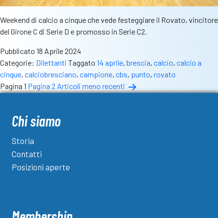
Weekend di calcio a cinque che vede festeggiare il Rovato, vincitore
del Girone C di Serie D e promosso in Serie C2.
Pubblicato
18 Aprile 2024
Categorie:
Dilettanti
Taggato
14 aprile
,
brescia
,
calcio
,
calcio a
cinque
,
calciobresciano
,
campione
,
cbs
,
punto
,
rovato
Paginazione
Pagina 1
Pagina 2
Articoli
meno recenti
degli
articoli
Chi siamo
Storia
Contatti
Posizioni aperte
Membership