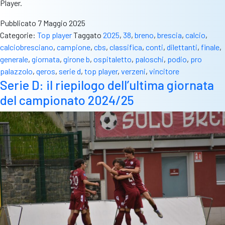
Player.
Pubblicato
7 Maggio 2025
Categorie:
Top player
Taggato
2025
,
38
,
breno
,
brescia
,
calcio
,
calciobresciano
,
campione
,
cbs
,
classifica
,
conti
,
dilettanti
,
finale
,
generale
,
giornata
,
girone b
,
ospitaletto
,
paloschi
,
podio
,
pro
palazzolo
,
qeros
,
serie d
,
top player
,
verzeni
,
vincitore
Serie D: il riepilogo dell’ultima giornata
del campionato 2024/25