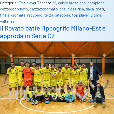
Categorie:
Top player
Taggato
22
,
calcio bresciano
,
campione
,
cazzagobornato
,
cazzazobornato
,
cbs
,
classifica
,
daka
,
dotti
,
finale
,
giornata
,
recupero
,
terza categoria
,
top player
,
ultima
,
valtenesi
Il Rovato batte l’Ippogrifo Milano-Est e
approda in Serie C2