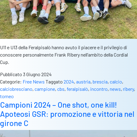
U11 e U13 della Feralpisalò hanno avuto il piacere e il privilegio di
conoscere personalmente Frank Ribery nell’ambito della Cordial
Cup.
Pubblicato
3 Giugno 2024
Categorie:
Free News
Taggato
2024
,
austria
,
brescia
,
calcio
,
calciobresciano
,
campione
,
cbs
,
feralpisalò
,
incontro
,
news
,
ribery
,
torneo
Campioni 2024 – One shot, one kill!
Apoteosi GSR: promozione e vittoria nel
girone C