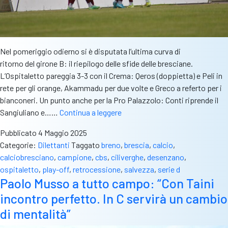
Nel pomeriggio odierno si è disputata l’ultima curva di
ritorno del girone B: il riepilogo delle sfide delle bresciane.
L’Ospitaletto pareggia 3-3 con il Crema: Qeros (doppietta) e Peli in
rete per gli orange, Akammadu per due volte e Greco a referto per i
bianconeri. Un punto anche per la Pro Palazzolo: Conti riprende il
Serie
Sangiuliano e……
Continua a leggere
D:
Pubblicato
4 Maggio 2025
il
Categorie:
Dilettanti
Taggato
breno
,
brescia
,
calcio
,
riepilogo
calciobresciano
,
campione
,
cbs
,
ciliverghe
,
desenzano
,
dell’ultima
ospitaletto
,
play-off
,
retrocessione
,
salvezza
,
serie d
giornata
Paolo Musso a tutto campo: “Con Taini
del
incontro perfetto. In C servirà un cambio
campionato
2024/25
di mentalità”