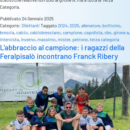
Categoria.
Pubblicato
24 Gennaio 2025
Categorie:
Dilettanti
Taggato
2024
,
2025
,
allenatore
,
botticino
,
brescia
,
calcio
,
calciobresciano
,
campione
,
capolista
,
cbs
,
girone a
,
intervista
,
inverno
,
massimo
,
mister
,
petrone
,
terza categoria
L’abbraccio al campione: i ragazzi della
Feralpisalò incontrano Franck Ribery