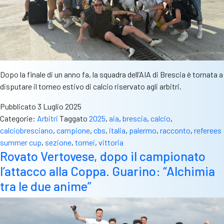
Dopo la finale di un anno fa, la squadra dell’AIA di Brescia è tornata a
disputare il torneo estivo di calcio riservato agli arbitri.
Pubblicato
3 Luglio 2025
Categorie:
Arbitri
Taggato
2025
,
aia
,
brescia
,
calcio
,
calciobresciano
,
campione
,
cbs
,
italia
,
palermo
,
racconto
,
referees
summer cup
,
sezione
,
tornei
,
vittoria
Rovato Vertovese, dopo il campionato
l’attacco alla Coppa. Guarino: “Alchimia
tra le due anime”