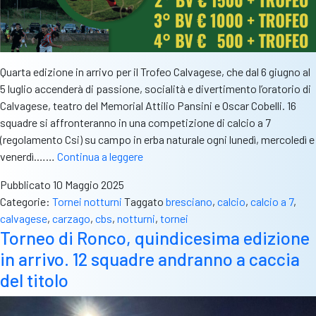
Quarta edizione in arrivo per il Trofeo Calvagese, che dal 6 giugno al
5 luglio accenderà di passione, socialità e divertimento l’oratorio di
Calvagese, teatro del Memorial Attilio Pansini e Oscar Cobelli. 16
squadre si affronteranno in una competizione di calcio a 7
(regolamento Csi) su campo in erba naturale ogni lunedì, mercoledì e
Calvagese
venerdì.……
Continua a leggere
cala
Pubblicato
10 Maggio 2025
il
Categorie:
Tornei notturni
Taggato
bresciano
,
calcio
,
calcio a 7
,
poker.
calvagese
,
carzago
,
cbs
,
notturni
,
tornei
Dal
Torneo di Ronco, quindicesima edizione
6
in arrivo. 12 squadre andranno a caccia
giugno
quarta
del titolo
edizione
del