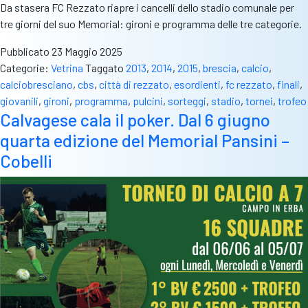
Da stasera FC Rezzato riapre i cancelli dello stadio comunale per
tre giorni del suo Memorial: gironi e programma delle tre categorie.
Pubblicato
23 Maggio 2025
Categorie:
Vetrina
Taggato
2013
,
2014
,
2015
,
brescia
,
calcio
,
calciobresciano
,
cbs
,
città di rezzato
,
esordienti
,
fc rezzato
,
finali
,
giovanili
,
gironi
,
programma
,
pulcini
,
sorteggi
,
stadio
,
tornei
,
trofeo
Calvagese cala il poker. Dal 6 giugno
quarta edizione del Memorial Pansini –
Cobelli