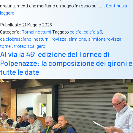
appuntamenti che meritano un segno in rosso sul……
Continua a
A
leggere
Sirmione
Pubblicato
21 Maggio 2026
tre
Categorie:
Tornei notturni
Taggato
calcio
,
calcio a 5
,
giorni
calciobresciano
,
notturni
,
rovizza
,
sirmione
,
sirmione rovizza
,
di
tornei
,
trofeo scaligero
calcio
Al via la 46ª edizione del Torneo di
e
Polpenazze: la composizione dei gironi e
divertimento:
iscrizioni
tutte le date
aperte
per
il
3°
Trofeo
Scaligero