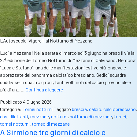
L'Autoscuola-Vigorelli al Notturno di Mezzane
Luci a Mezzane! Nella serata di mercoledì 3 giugno ha preso il via la
22ª edizione del Torneo Notturno di Mezzane di Calvisano, Memorial
“Luca e Stefano”, una delle manifestazioni estive più longeve e
apprezzate del panorama calcistico bresciano. Sedici squadre
suddivise in quattro gironi, tanti volti noti del calcio provinciale e
Notturno
più di un……
Continua a leggere
di
Pubblicato
4 Giugno 2026
Mezzane
Categorie:
Tornei notturni
Taggato
brescia
,
calcio
,
calciobresciano
,
–
cbs
,
dilettanti
,
mezzane
,
notturni
,
notturno di mezzane
,
tornei
,
Cade
tornei notturni
,
torneo di mezzane
la
A Sirmione tre giorni di calcio e
Digital