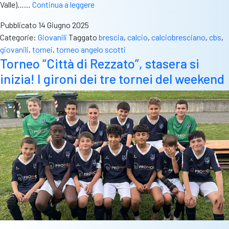
Torneo
Valle)……
Continua a leggere
Angelo
Pubblicato
14 Giugno 2025
Scotti:
Categorie:
Giovanili
Taggato
brescia
,
calcio
,
calciobresciano
,
cbs
,
il
giovanili
,
tornei
,
torneo angelo scotti
riepilogo
Torneo “Città di Rezzato”, stasera si
della
inizia! I gironi dei tre tornei del weekend
settima
edizione