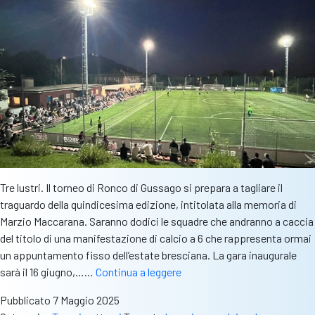
Memorial
Pansini
–
Cobelli
Tre lustri. Il torneo di Ronco di Gussago si prepara a tagliare il
traguardo della quindicesima edizione, intitolata alla memoria di
Marzio Maccarana. Saranno dodici le squadre che andranno a caccia
del titolo di una manifestazione di calcio a 6 che rappresenta ormai
un appuntamento fisso dell’estate bresciana. La gara inaugurale
Torneo
sarà il 16 giugno,……
Continua a leggere
di
Pubblicato
7 Maggio 2025
Ronco,