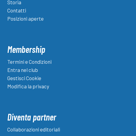
Storia
Bio,
Contatti
Equipe
Posizioni aperte
Training
Lab
e
Pier
Membership
Tinteggiature
Termini e Condizioni
Entra nel club
Gestisci Cookie
Modifica la privacy
Diventa partner
Collaborazioni editoriali