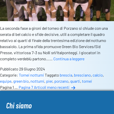
La seconda fase a gironi del torneo di Porzano si chiude con una
serata di bel calcio e sfide decisive, utili a completare il quadro
relativo ai quarti di finale della trentesima edizione del notturno
bassaiolo. La prima sfida promuove Green Bio Services/Sid
Presse, vittoriosa 7-3 su Nolli srl/Italponteggi. I giocatori in
A
completo verdeblù partono……
Continua a leggere
Porzano
Pubblicato
29 Giugno 2024
è
Categorie:
Tornei notturni
Taggato
brescia
,
bresciano
,
calcio
,
completo
equipe
,
green bio
,
notturni
,
pier
,
porzano
,
quarti
,
tornei
il
Paginazione
Pagina 1
…
Pagina 7
Articoli
meno recenti
tabellone
degli
dei
quarti.
articoli
Chi siamo
Qualificate
Green