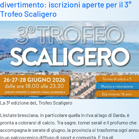
divertimento: iscrizioni aperte per il 3°
Solution,
Geometra
Trofeo Scaligero
Cogoli
e
Nord
Impresa
a
valanga
La 3ª edizione deL Trofeo Scaligero
L’estate bresciana, in particolare quella in riva al lago di Garda, è
pronta a colorarsi di calcio. Tra sagre, tornei serali e il profumo che
accompagna le serate di giugno, la provincia si trasforma ogni anno
in un palcoscenico diffuso di sport e comunità. E tra gli