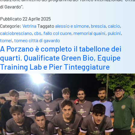
di Gavardo”.
Pubblicato
22 Aprile 2025
Categorie:
Vetrina
Taggato
alessio e simone
,
brescia
,
calcio
,
calciobresciano
,
cbs
,
fallo col cuore
,
memorial quaini
,
pulcini
,
tornei
,
torneo città di gavardo
A Porzano è completo il tabellone dei
quarti. Qualificate Green Bio, Equipe
Training Lab e Pier Tinteggiature