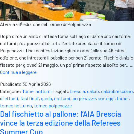
Al via la 46ª edizione del Torneo di Polpenazze
Dopo circa un anno di attesa torna sul Lago di Garda uno dei tornei
notturni più apprezzati di tutta l’estate bresciana: il Torneo di
Polpenazze. Una manifestazione giunta ormai alla sua 46esima
edizione, che intratterà il pubblico per ben 21 serate. Fischio d’inizio
fissato per giovedì 21 maggio, un po’ prima rispetto al solito per……
Al
Continua a leggere
via
Pubblicato
30 Aprile 2026
la
Categorie:
Tornei notturni
Taggato
brescia
,
calcio
,
calciobresciano
,
46ª
dilettanti
,
fasi finali
,
garda
,
notturni
,
polpenazze
,
sorteggi
,
tornei
,
edizione
torneo notturno
,
torneo polpenazze
del
Dal fischietto al pallone: l’AIA Brescia
Torneo
vince la terza edizione della Referees
di
Polpenazze:
Summer Cup