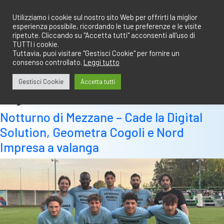
Salta
redazione@calciobresciano.it
349.1834075
al
Utilizziamo i cookie sul nostro sito Web per offrirti la miglior
esperienza possibile, ricordando le tue preferenze e le visite
contenuto
ripetute. Cliccando su "Accetta tutti" acconsenti all'uso di
TUTTI i cookie.
Tuttavia, puoi visitare "Gestisci Cookie" per fornire un
consenso controllato.
Leggi tutto
Abbonati
Accedi
Gestisci Cookie
Accetta tutti
Tag:
tornei
Notturno di Mezzane – Cade la Digital
Solution, Geometra Cogoli e Nord
Impresa a valanga