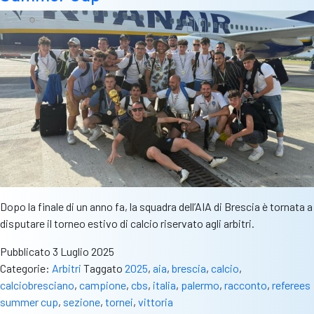
la
composizione
dei
gironi
e
tutte
le
date
Dopo la finale di un anno fa, la squadra dell’AIA di Brescia è tornata a
disputare il torneo estivo di calcio riservato agli arbitri.
Pubblicato
3 Luglio 2025
Categorie:
Arbitri
Taggato
2025
,
aia
,
brescia
,
calcio
,
calciobresciano
,
campione
,
cbs
,
italia
,
palermo
,
racconto
,
referees
summer cup
,
sezione
,
tornei
,
vittoria