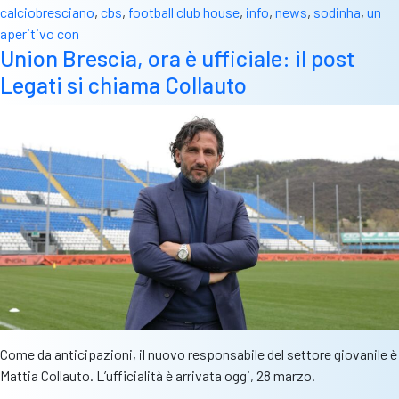
calciobresciano
,
cbs
,
football club house
,
info
,
news
,
sodinha
,
un
aperitivo con
Union Brescia, ora è ufficiale: il post
Legati si chiama Collauto
Come da anticipazioni, il nuovo responsabile del settore giovanile è
Mattia Collauto. L’ufficialità è arrivata oggi, 28 marzo.