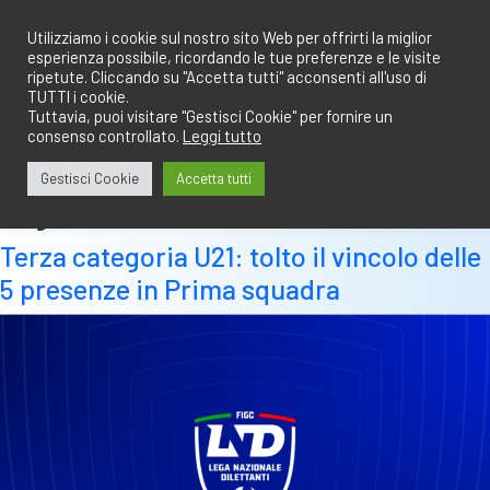
Salta
redazione@calciobresciano.it
349.1834075
al
Utilizziamo i cookie sul nostro sito Web per offrirti la miglior
esperienza possibile, ricordando le tue preferenze e le visite
contenuto
ripetute. Cliccando su "Accetta tutti" acconsenti all'uso di
TUTTI i cookie.
Tuttavia, puoi visitare "Gestisci Cookie" per fornire un
consenso controllato.
Leggi tutto
Abbonati
Accedi
Gestisci Cookie
Accetta tutti
Tag:
news
Terza categoria U21: tolto il vincolo delle
5 presenze in Prima squadra