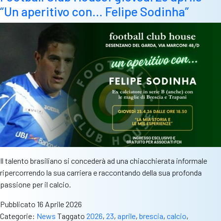
“Un aperitivo con… Felipe Sodinha”
Il talento brasiliano si concederà ad una chiacchierata informale
ripercorrendo la sua carriera e raccontando della sua profonda
passione per il calcio.
Pubblicato
16 Aprile 2026
Categorie:
News
Taggato
2026
,
23
,
aprile
,
brescia
,
calcio
,