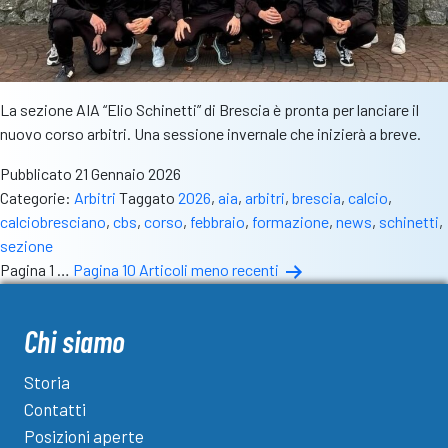
La sezione AIA “Elio Schinetti” di Brescia è pronta per lanciare il
nuovo corso arbitri. Una sessione invernale che inizierà a breve.
Pubblicato
21 Gennaio 2026
Categorie:
Arbitri
Taggato
2026
,
aia
,
arbitri
,
brescia
,
calcio
,
calciobresciano
,
cbs
,
corso
,
febbraio
,
formazione
,
news
,
schinetti
,
sezione
Paginazione
Pagina 1
…
Pagina 10
Articoli
meno recenti
degli
articoli
Chi siamo
Storia
Contatti
Posizioni aperte