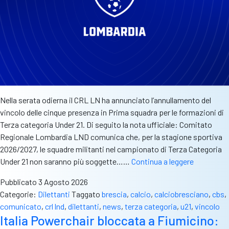
Nella serata odierna il CRL LN ha annunciato l’annullamento del
vincolo delle cinque presenza in Prima squadra per le formazioni di
Terza categoria Under 21. Di seguito la nota ufficiale: Comitato
Regionale Lombardia LND comunica che, per la stagione sportiva
2026/2027, le squadre militanti nel campionato di Terza Categoria
Terza
Under 21 non saranno più soggette……
Continua a leggere
categoria
Pubblicato
3 Agosto 2026
U21:
Categorie:
Dilettanti
Taggato
brescia
,
calcio
,
calciobresciano
,
cbs
,
tolto
comunicato
,
crl lnd
,
dilettanti
,
news
,
terza categoria
,
u21
,
vincolo
il
Italia Powerchair bloccata a Fiumicino:
vincolo