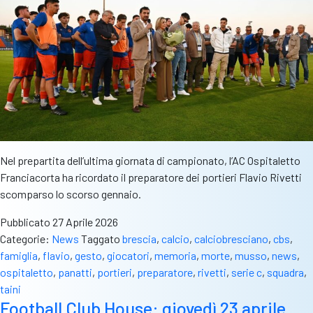
Nel prepartita dell’ultima giornata di campionato, l’AC Ospitaletto
Franciacorta ha ricordato il preparatore dei portieri Flavio Rivetti
scomparso lo scorso gennaio.
Pubblicato
27 Aprile 2026
Categorie:
News
Taggato
brescia
,
calcio
,
calciobresciano
,
cbs
,
famiglia
,
flavio
,
gesto
,
giocatori
,
memoria
,
morte
,
musso
,
news
,
ospitaletto
,
panatti
,
portieri
,
preparatore
,
rivetti
,
serie c
,
squadra
,
taini
Football Club House: giovedì 23 aprile