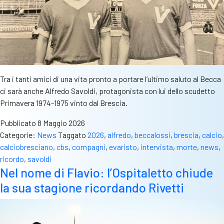
Tra i tanti amici di una vita pronto a portare l’ultimo saluto al Becca
ci sarà anche Alfredo Savoldi, protagonista con lui dello scudetto
Primavera 1974-1975 vinto dal Brescia.
Pubblicato
8 Maggio 2026
Categorie:
News
Taggato
2026
,
alfredo
,
beccalossi
,
brescia
,
calcio
,
calciobresciano
,
cbs
,
compagni
,
evaristo
,
intervista
,
morte
,
news
,
ricordo
,
savoldi
Nel nome di Flavio: l’Ospitaletto chiude
la sua stagione ricordando Rivetti