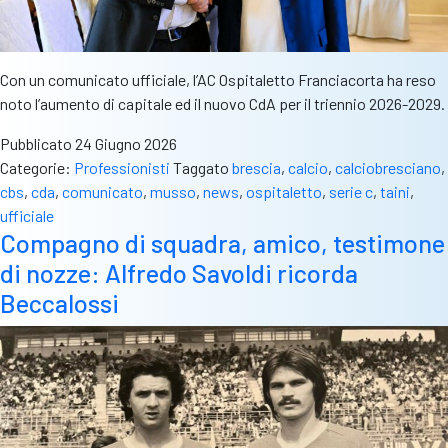
Con un comunicato ufficiale, l’AC Ospitaletto Franciacorta ha reso
noto l’aumento di capitale ed il nuovo CdA per il triennio 2026-2029.
Pubblicato
24 Giugno 2026
Categorie:
Professionisti
Taggato
brescia
,
calcio
,
calciobresciano
,
cbs
,
cda
,
comunicato
,
musso
,
news
,
ospitaletto
,
serie c
,
taini
,
ufficiale
Compagno di squadra, amico, testimone
di nozze: Alfredo Savoldi ricorda
Beccalossi