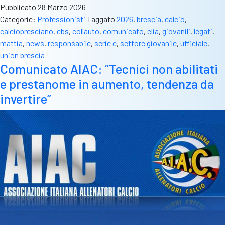
Pubblicato
28 Marzo 2026
Categorie:
Professionisti
Taggato
2026
,
brescia
,
calcio
,
calciobresciano
,
cbs
,
collauto
,
comunicato
,
elia
,
giovanili
,
legati
,
mattia
,
news
,
responsabile
,
serie c
,
settore giovanile
,
ufficiale
,
union brescia
Comunicato AIAC: “Tecnici non abilitati
e prestanome in aumento, tendenza da
invertire”