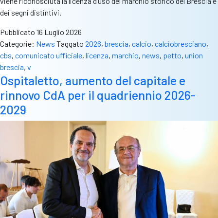
viene riconosciuta la licenza d’uso del marchio storico del Brescia e
dei segni distintivi.
Pubblicato
16 Luglio 2026
Categorie:
News
Taggato
2026
,
brescia
,
calcio
,
calciobresciano
,
cbs
,
comunicato ufficiale
,
licenza
,
marchio
,
news
,
petto
,
union
brescia
,
v
Ospitaletto, aumento del capitale e
rinnovo CdA per il quadriennio 2026-
2029