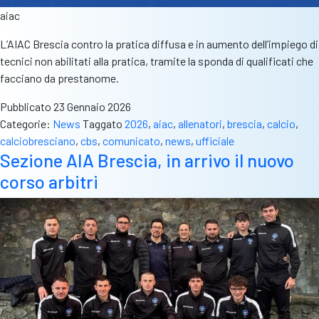
aiac
L’AIAC Brescia contro la pratica diffusa e in aumento dell’impiego di
tecnici non abilitati alla pratica, tramite la sponda di qualificati che
facciano da prestanome.
Pubblicato
23 Gennaio 2026
Categorie:
News
Taggato
2026
,
aiac
,
allenatori
,
brescia
,
calcio
,
calciobresciano
,
cbs
,
comunicato
,
news
,
ufficiale
Sezione AIA Brescia, in arrivo il nuovo
corso arbitri