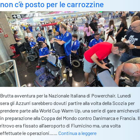
non c’è posto per le carrozzine
delle
5
presenze
in
Prima
squadra
Brutta avventura per la Nazionale Italiana di Powerchair. Lunedì
sera gli Azzurri sarebbero dovuti partire alla volta della Scozia per
prendere parte alla World Cup Warm Up, una serie di gare amichevoli
in preparazione alla Coppa del Mondo contro Danimarca e Francia. Il
ritrovo era fissato all’aeroporto di Fiumicino ma, una volta
Italia
effettuate le operazioni……
Continua a leggere