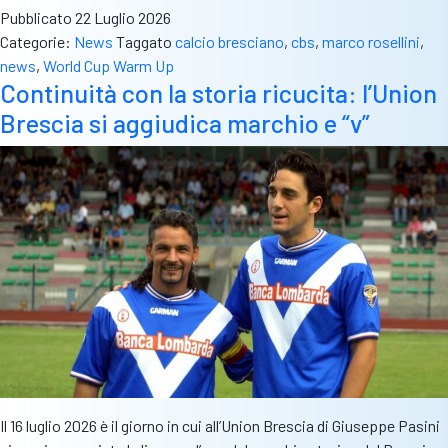
Powerchair
Pubblicato
22 Luglio 2026
bloccata
Categorie:
News
Taggato
calcio bresciano
,
cbs
,
marco rosellini
,
a
news
,
World Cup Warm Up
Fiumicino:
Continuità con la storia ricucita: l’Union
non
Brescia si aggiudica marchio e “v”
c’è
posto
per
le
carrozzine
Il 16 luglio 2026 è il giorno in cui all’Union Brescia di Giuseppe Pasini