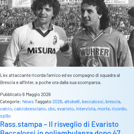
L’ex attaccante ricorda l’amico ed ex compagno di squadra al
Brescia e all’Inter, a poche ora dalla sua scomparsa.
Pubblicato
6 Maggio 2026
Categorie:
News
Taggato
2026
,
altobelli
,
beccalossi
,
brescia
,
calcio
,
calciobresciano
,
cbs
,
evaristo
,
intervista
,
morte
,
ricordo
,
spillo
Rass.stampa – Il risveglio di Evaristo
Beccalossi in poliambulanza dopo 47