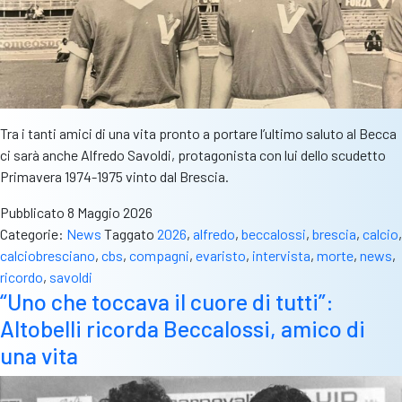
Tra i tanti amici di una vita pronto a portare l’ultimo saluto al Becca
ci sarà anche Alfredo Savoldi, protagonista con lui dello scudetto
Primavera 1974-1975 vinto dal Brescia.
Pubblicato
8 Maggio 2026
Categorie:
News
Taggato
2026
,
alfredo
,
beccalossi
,
brescia
,
calcio
,
calciobresciano
,
cbs
,
compagni
,
evaristo
,
intervista
,
morte
,
news
,
ricordo
,
savoldi
“Uno che toccava il cuore di tutti”:
Altobelli ricorda Beccalossi, amico di
una vita