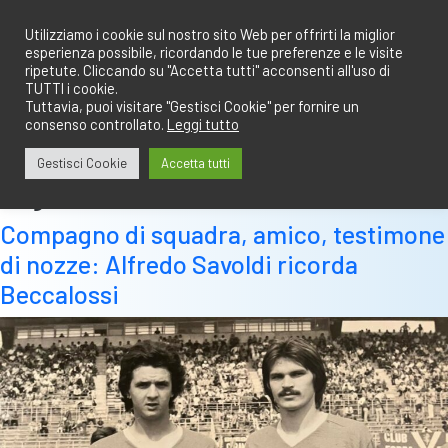
Salta
redazione@calciobresciano.it
349.1834075
al
Utilizziamo i cookie sul nostro sito Web per offrirti la miglior
esperienza possibile, ricordando le tue preferenze e le visite
contenuto
ripetute. Cliccando su "Accetta tutti" acconsenti all'uso di
TUTTI i cookie.
Tuttavia, puoi visitare "Gestisci Cookie" per fornire un
consenso controllato.
Leggi tutto
Abbonati
Accedi
Gestisci Cookie
Accetta tutti
Tag:
evaristo
Compagno di squadra, amico, testimone
di nozze: Alfredo Savoldi ricorda
Beccalossi