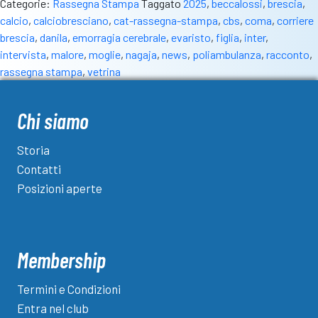
Categorie:
Rassegna Stampa
Taggato
2025
,
beccalossi
,
brescia
,
calcio
,
calciobresciano
,
cat-rassegna-stampa
,
cbs
,
coma
,
corriere
brescia
,
danila
,
emorragia cerebrale
,
evaristo
,
figlia
,
inter
,
intervista
,
malore
,
moglie
,
nagaja
,
news
,
poliambulanza
,
racconto
,
rassegna stampa
,
vetrina
Chi siamo
Storia
Contatti
Posizioni aperte
Membership
Termini e Condizioni
Entra nel club