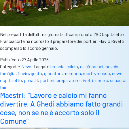
Nel prepartita dell’ultima giornata di campionato, l’AC Ospitaletto
Franciacorta ha ricordato il preparatore dei portieri Flavio Rivetti
scomparso lo scorso gennaio.
Pubblicato
27 Aprile 2026
Categorie:
News
Taggato
brescia
,
calcio
,
calciobresciano
,
cbs
,
famiglia
,
flavio
,
gesto
,
giocatori
,
memoria
,
morte
,
musso
,
news
,
ospitaletto
,
panatti
,
portieri
,
preparatore
,
rivetti
,
serie c
,
squadra
,
taini
Maestri: “Lavoro e calcio mi fanno
divertire. A Ghedi abbiamo fatto grandi
cose, non se ne è accorto solo il
Comune”