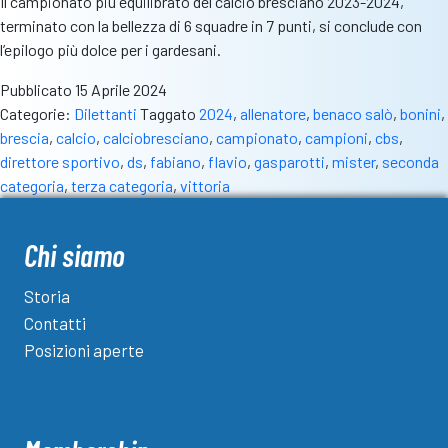
Il campionato più equilibrato del calcio bresciano 2023-2024,
Comune”
terminato con la bellezza di 6 squadre in 7 punti, si conclude con
l’epilogo più dolce per i gardesani.
Pubblicato
15 Aprile 2024
Categorie:
Dilettanti
Taggato
2024
,
allenatore
,
benaco salò
,
bonini
,
brescia
,
calcio
,
calciobresciano
,
campionato
,
campioni
,
cbs
,
direttore sportivo
,
ds
,
fabiano
,
flavio
,
gasparotti
,
mister
,
seconda
categoria
,
terza categoria
,
vittoria
Chi siamo
Storia
Contatti
Posizioni aperte