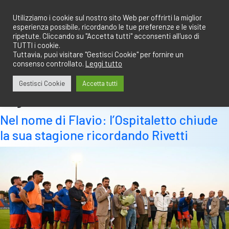
Salta
redazione@calciobresciano.it
349.1834075
al
Utilizziamo i cookie sul nostro sito Web per offrirti la miglior
esperienza possibile, ricordando le tue preferenze e le visite
contenuto
ripetute. Cliccando su "Accetta tutti" acconsenti all'uso di
TUTTI i cookie.
Tuttavia, puoi visitare "Gestisci Cookie" per fornire un
consenso controllato.
Leggi tutto
Abbonati
Accedi
Gestisci Cookie
Accetta tutti
Tag:
flavio
Nel nome di Flavio: l’Ospitaletto chiude
la sua stagione ricordando Rivetti