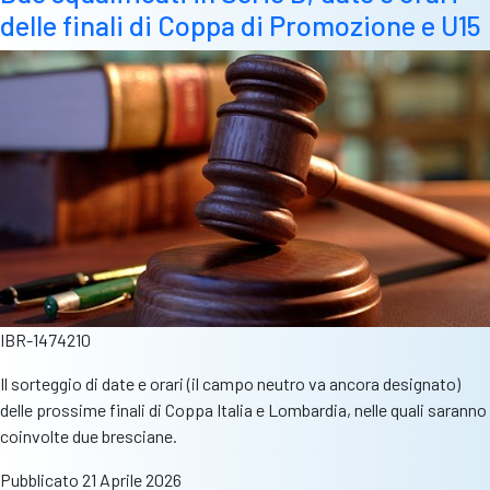
delle finali di Coppa di Promozione e U15
si
racconta:
“Mi
basta
un
pallone
per
sorridere”
IBR-1474210
Il sorteggio di date e orari (il campo neutro va ancora designato)
delle prossime finali di Coppa Italia e Lombardia, nelle quali saranno
coinvolte due bresciane.
Pubblicato
21 Aprile 2026