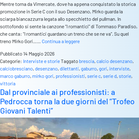
Mentre torna da Vimercate, dove ha appena conquistato la storica
promozione in Serie C con il suo Desenzano, Mirko guarda la
sciarpa biancazzurra legata allo specchietto del pullman. In
sottofondo si sente la canzone “I romantici” di Tommaso Paradiso,
che canta: “I romantici guardano un treno che se ne va”. Su quel
Scendere
treno Mirko Gori……
Continua a leggere
per
Pubblicato
14 Maggio 2026
risalire:
Categorie:
Interviste e storie
Taggato
brescia
,
calcio desenzano
,
Mirko
calciobresciano
,
desenzano
,
dilettanti
,
gaburro
,
gori
,
interviste
,
Gori
marco gaburro
,
mirko gori
,
professionisti
,
serie c
,
serie d
,
storie
,
e
vittoria
l’impresa
Dal provinciale ai professionisti: a
Serie
Pedrocca torna la due giorni del “Trofeo
C
del
Giovani Talenti”
suo
Desenzano