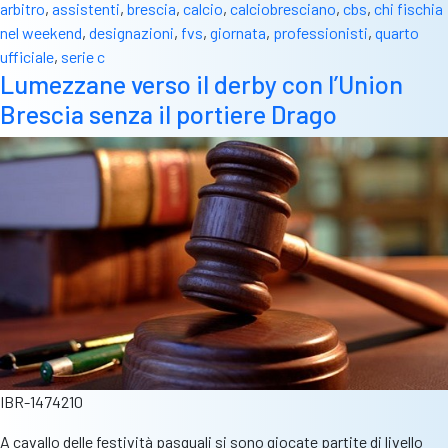
arbitro
,
assistenti
,
brescia
,
calcio
,
calciobresciano
,
cbs
,
chi fischia
nel weekend
,
designazioni
,
fvs
,
giornata
,
professionisti
,
quarto
ufficiale
,
serie c
Lumezzane verso il derby con l’Union
Brescia senza il portiere Drago
IBR-1474210
A cavallo delle festività pasquali si sono giocate partite di livello