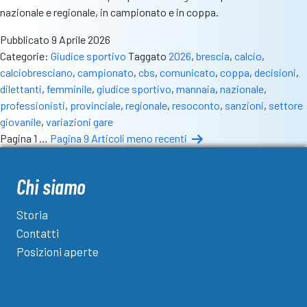
nazionale e regionale, in campionato e in coppa.
Pubblicato
9 Aprile 2026
Categorie:
Giudice sportivo
Taggato
2026
,
brescia
,
calcio
,
calciobresciano
,
campionato
,
cbs
,
comunicato
,
coppa
,
decisioni
,
dilettanti
,
femminile
,
giudice sportivo
,
mannaia
,
nazionale
,
professionisti
,
provinciale
,
regionale
,
resoconto
,
sanzioni
,
settore
giovanile
,
variazioni gare
Paginazione
Pagina 1
…
Pagina 9
Articoli
meno recenti
degli
articoli
Chi siamo
Storia
Contatti
Posizioni aperte