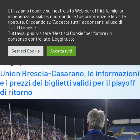
Salta
redazione@calciobresciano.it
349.1834075
al
Utilizziamo i cookie sul nostro sito Web per offrirti la miglior
esperienza possibile, ricordando le tue preferenze e le visite
contenuto
ripetute. Cliccando su "Accetta tutti" acconsenti all'uso di
TUTTI i cookie.
Tuttavia, puoi visitare "Gestisci Cookie" per fornire un
consenso controllato.
Leggi tutto
Abbonati
Accedi
Gestisci Cookie
Accetta tutti
Tag:
professionisti
Union Brescia-Casarano, le informazioni
e i prezzi dei biglietti validi per il playoff
di ritorno