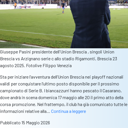
Giuseppe Pasini presidente dell'Union Brescia , singoli Union
Brescia vs Arzignano serie c allo stadio Rigamonti, Brescia 23
agosto 2025. Fotolive Filippo Venezia
Sta per iniziare l’avventura dell’Union Brescia nei playoff nazionali
validi per conquistare l’ultimo posto disponibile per il prossimo
campionato di Serie B. I biancazzurri hanno pescato il Casarano,
dove andrà in scena domenica 17 maggio alle 20 il primo atto della
corsa promozione. Nel frattempo, il club ha già comunicato tutte le
Union
informazioni relative alla…
Continua a leggere
Brescia-
Pubblicato
15 Maggio 2026
Casarano,