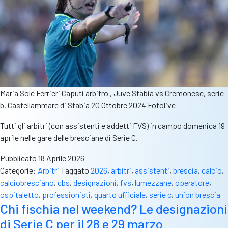
il
2°
Memorial
“Cela”
Maria Sole Ferrieri Caputi arbitro , Juve Stabia vs Cremonese, serie
b, Castellammare di Stabia 20 Ottobre 2024 Fotolive
Tutti gli arbitri (con assistenti e addetti FVS) in campo domenica 19
aprile nelle gare delle bresciane di Serie C.
Pubblicato
18 Aprile 2026
Categorie:
Arbitri
Taggato
2026
,
arbitri
,
assistenti
,
brescia
,
calcio
,
calciobresciano
,
cbs
,
designazioni
,
fvs
,
lumezzane
,
operatore
,
ospitaletto
,
professionisti
,
quarto ufficiale
,
serie c
,
union brescia
Chi fischia nel weekend? Le designazioni
di Serie C per il 28 e 29 marzo