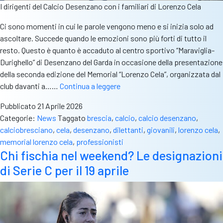
I dirigenti del Calcio Desenzano con i familiari di Lorenzo Cela
Ci sono momenti in cui le parole vengono meno e si inizia solo ad
ascoltare. Succede quando le emozioni sono più forti di tutto il
resto. Questo è quanto è accaduto al centro sportivo “Maraviglia-
Durighello” di Desenzano del Garda in occasione della presentazione
della seconda edizione del Memorial “Lorenzo Cela”, organizzata dal
A
club davanti a……
Continua a leggere
maggio
Pubblicato
21 Aprile 2026
un
Categorie:
News
Taggato
brescia
,
calcio
,
calcio desenzano
,
mese
calciobresciano
,
cela
,
desenzano
,
dilettanti
,
giovanili
,
lorenzo cela
,
di
memorial lorenzo cela
,
professionisti
sport
Chi fischia nel weekend? Le designazioni
per
di Serie C per il 19 aprile
ricordare
Lorenzo:
il
Desenzano
presenta