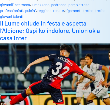
a
giovanili pedrocca
,
lumezzane
,
pedrocca
,
pergolettese
,
Pedrocca
professionisti
,
pulcini
,
reggiana
,
renate
,
rigamonti
,
trofeo
,
trofeo
torna
giovani talenti
la
Il Lume chiude in festa e aspetta
due
l’Alcione; Ospi ko indolore, Union ok a
giorni
del
casa Inter
“Trofeo
Giovani
Talenti”