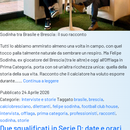
Sodinha tra Brasile e Brescia: il suo racconto
Tutti lo abbiamo ammirato almeno una volta in campo, con quel
tocco palla talmente naturale da sembrare un respiro. Ma Felipe
Sodinha, ex giocatore del Brescia (tra le altre) e oggi all’Offlaga in
Prima Categoria, porta con sé un’altra ricchezza unica: quella della
storia della sua vita. Racconto che il calciatore ha voluto esporre
Dalle
durante……
Continua a leggere
favelas
Pubblicato
24 Aprile 2026
alla
Categorie:
Interviste e storie
Taggato
brasile
,
brescia
,
“casa”
calciobresciano
,
dilettanti
,
felipe sodinha
,
football club house
,
trovata
intervista
,
offlaga
,
prima categoria
,
professionisti
,
racconti
,
a
sodinha
,
storie
Brescia,
Due squalificati in Serie D; date e orari
Sodinha