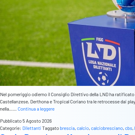
Nel pomeriggio odierno il Consiglio Direttivo della LND ha ratificato
Castellanzese, Derthona e Tropical Coriano tra le retrocesse dai play 
Ripescaggi:
nella……
Continua a leggere
sei
Pubblicato
5 Agosto 2026
squadre
Categorie:
Dilettanti
Taggato
brescia
,
calcio
,
calciobresciano
,
cbs
,
in