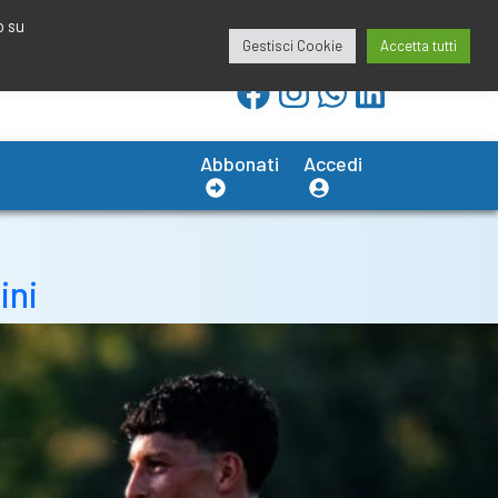
redazione@calciobresciano.it
349.1834075
o su
Gestisci Cookie
Accetta tutti
Abbonati
Accedi
ini