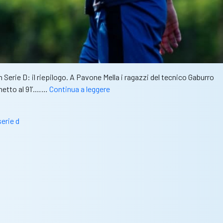
rie D: il riepilogo. A Pavone Mella i ragazzi del tecnico Gaburro
Il
chetto al 91’.……
Continua a leggere
Desenzano
supera
serie d
di
misura
la
Pavonese:
decisivi
Millico
e
Santini