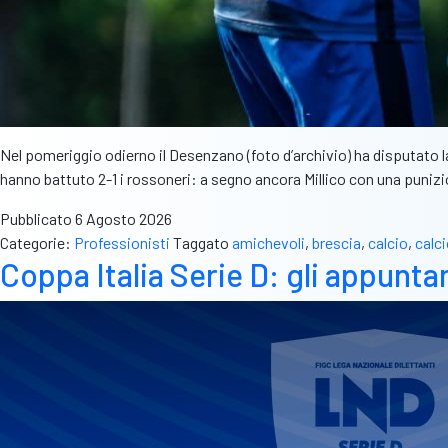
Nel pomeriggio odierno il Desenzano (foto d’archivio) ha disputato 
hanno battuto 2-1 i rossoneri: a segno ancora Millico con una punizio
Pubblicato
6 Agosto 2026
Categorie:
Professionisti
Taggato
amichevoli
,
brescia
,
calcio
,
calc
Coppa Italia Serie D: gli appunt