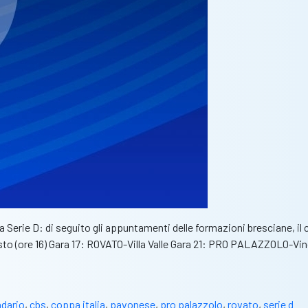
Italia Serie D: di seguito gli appuntamenti delle formazioni brescian
to (ore 16) Gara 17: ROVATO-Villa Valle Gara 21: PRO PALAZZOLO-
ndario
,
cbs
,
coppa italia
,
pavonese
,
pro palazzolo
,
rovato
,
serie d