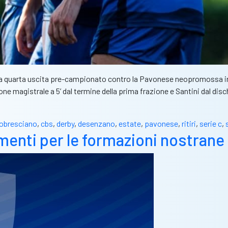
la quarta uscita pre-campionato contro la Pavonese neopromossa in Se
ne magistrale a 5’ dal termine della prima frazione e Santini dal dis
iobresciano
,
cbs
,
derby
,
desenzano
,
estate
,
pavonese
,
ritiri
,
serie c
,
amenti per le formazioni nostrane