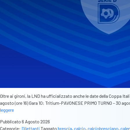
Oltre ai gironi, la LND ha ufficializzato anche le date della Coppa 
agosto (ore 16) Gara 10: Tritium-PAVONESE PRIMO TURNO – 30 agos
Coppa
leggere
Italia
Pubblicato
6 Agosto 2026
Serie
Categorie:
Dilettanti
Taggato
brescia
,
calcio
,
calciobresciano
,
cale