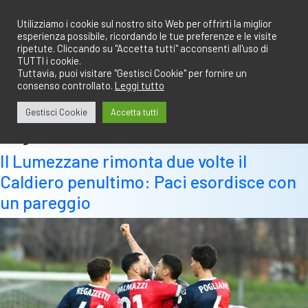
Salta
redazione@calciobresciano.it
349.1834075
al
Utilizziamo i cookie sul nostro sito Web per offrirti la miglior
esperienza possibile, ricordando le tue preferenze e le visite
contenuto
ripetute. Cliccando su "Accetta tutti" acconsenti all'uso di
TUTTI i cookie.
Tuttavia, puoi visitare "Gestisci Cookie" per fornire un
consenso controllato.
Leggi tutto
Abbonati
Accedi
Gestisci Cookie
Accetta tutti
Tag:
caldiero terme
Il Lumezzane rimonta due volte il
Caldiero penultimo: Paci esordisce con
un pareggio