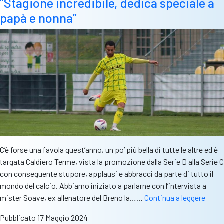
“Stagione incredibile, dedica speciale a
papà e nonna”
C’è forse una favola quest’anno, un po’ più bella di tutte le altre ed è
targata Caldiero Terme, vista la promozione dalla Serie D alla Serie C
con conseguente stupore, applausi e abbracci da parte di tutto il
mondo del calcio. Abbiamo iniziato a parlarne con l’intervista a
Esclu
mister Soave, ex allenatore del Breno la……
Continua a leggere
CBS
Pubblicato
17 Maggio 2024
–