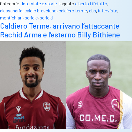
Categorie:
Interviste e storie
Taggato
alberto filiciotto
,
Caldi
alessandria
,
calcio bresciano
,
caldiero terme
,
cbs
,
intervista
,
Filici
montichiari
,
serie c
,
serie d
“Stag
Caldiero Terme, arrivano l’attaccante
incred
Rachid Arma e l’esterno Billy Bithiene
dedic
speci
a
papà
e
nonna