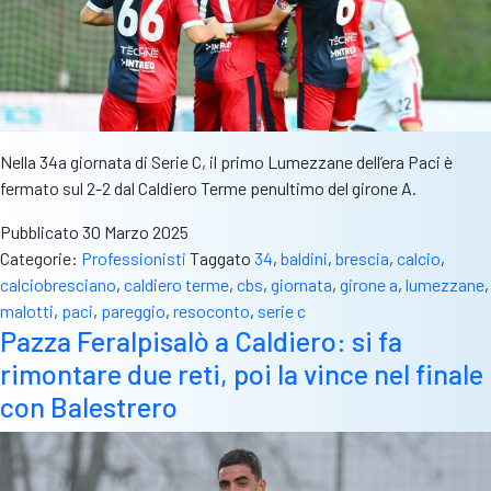
Nella 34a giornata di Serie C, il primo Lumezzane dell’era Paci è
fermato sul 2-2 dal Caldiero Terme penultimo del girone A.
Pubblicato
30 Marzo 2025
Categorie:
Professionisti
Taggato
34
,
baldini
,
brescia
,
calcio
,
calciobresciano
,
caldiero terme
,
cbs
,
giornata
,
girone a
,
lumezzane
,
malotti
,
paci
,
pareggio
,
resoconto
,
serie c
Pazza Feralpisalò a Caldiero: si fa
rimontare due reti, poi la vince nel finale
con Balestrero