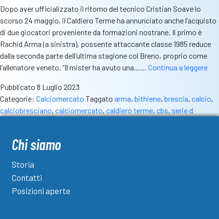
Dopo aver ufficializzato il ritorno del tecnico Cristian Soave lo
scorso 24 maggio, il Caldiero Terme ha annunciato anche l’acquisto
di due giocatori proveniente da formazioni nostrane. Il primo è
Rachid Arma (a sinistra), possente attaccante classe 1985 reduce
dalla seconda parte dell’ultima stagione col Breno, proprio come
Cal
l’allenatore veneto. “Il mister ha avuto una……
Continua a leggere
Ter
Pubblicato
8 Luglio 2023
arr
Categorie:
Calciomercato
Taggato
arma
,
bithiene
,
brescia
,
calcio
,
l’a
calciobresciano
,
calciomercato
,
caldiero terme
,
cbs
,
serie d
Rac
Ar
e
Chi siamo
l’e
Bill
Storia
Bit
Contatti
Posizioni aperte