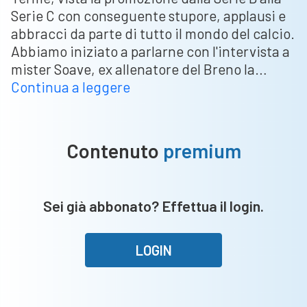
Serie C con conseguente stupore, applausi e
abbracci da parte di tutto il mondo del calcio.
Abbiamo iniziato a parlarne con l'intervista a
mister Soave, ex allenatore del Breno la…
Esclusiva
Continua a leggere
CBS
–
Caldiero,
Contenuto
premium
Filiciotto:
“Stagione
incredibile,
Sei già abbonato? Effettua il login.
dedica
speciale
a
LOGIN
papà
e
nonna”