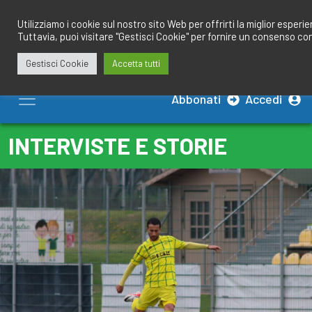
Salta
redazione@calciobresciano.it
349.1834075
al
Utilizziamo i cookie sul nostro sito Web per offrirti la miglior esperi
Tuttavia, puoi visitare "Gestisci Cookie" per fornire un consenso co
contenuto
Gestisci Cookie
Accetta tutti
Abbonati
Accedi
INTERVISTE E STORIE