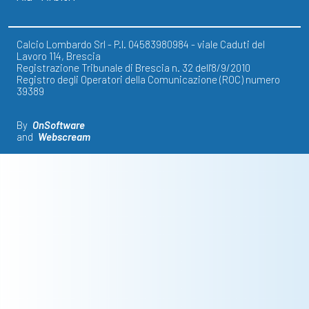
Calcio Lombardo Srl - P.I. 04583980984 - viale Caduti del
Lavoro 114, Brescia
Registrazione Tribunale di Brescia n. 32 dell'8/9/2010
Registro degli Operatori della Comunicazione (ROC) numero
39389
By
OnSoftware
and
Webscream