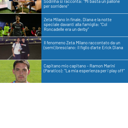
Sodinha si racconta: "Mi basta un pallone
per sorridere"
Zeta Milano in finale, Diana e la notte
speciale davanti alla famiglia: “Col
Roncadelle era un derby”
Il fenomeno Zeta Milano raccontato da un
(semi) bresciano: il figlio d'arte Erick Diana
Capitano mio capitano - Ramon Marini
(Paratico): "La mia esperienza per i play off"